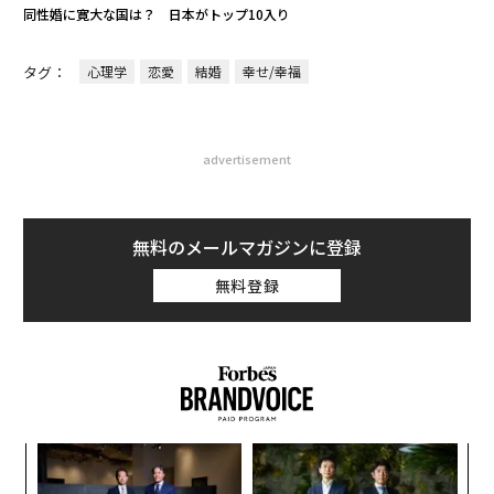
同性婚に寛大な国は？ 日本がトップ10入り
タグ：
心理学
恋愛
結婚
幸せ/幸福
advertisement
無料のメールマガジンに登録
無料登録
ナ併
パ
k」
技