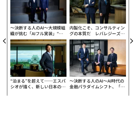
ック
無
義す
A
由
防
むス
顧客
pa
な
〜決断する人のAI〜大規模組
内製化こそ、コンサルティン
織が挑む「AIフル実装」“使
グの本質だ レバレジーズが
う”企業から“動く”企業へ【N
実践する、次世代ファームの
TTドコモビジネス×PwC】
全貌
“泊まる”を超えて──エスパ
〜決断する人のAI〜AI時代の
シオが描く、新しい日本のラ
金融パラダイムシフト、「超
グジュアリー（前編）
個別化」の核心 【MUFG×ウ
ェルスナビ×PwC】