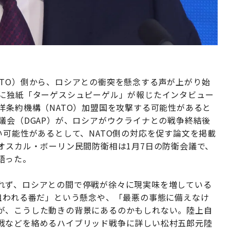
ATO）側から、ロシアとの衝突を懸念する声が上がり始
日に独紙「ターゲスシュピーゲル」が報じたインタビュー
洋条約機構（NATO）加盟国を攻撃する可能性があると
議会（DGAP）が、ロシアがウクライナとの戦争終結後
い可能性があるとして、NATO側の対応を促す論文を掲載
オスカル・ボーリン民間防衛相は1月7日の防衛会議で、
語った。
れず、ロシアとの間で停戦が徐々に現実味を増している
狙われる番だ」という懸念や、「最悪の事態に備えなけ
が、こうした動きの背景にあるのかもしれない。陸上自
戦などを絡めるハイブリッド戦争に詳しい松村五郎元陸