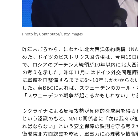
Photo by Contributor/Getty Images
昨年末ごろから、にわかに北大西洋条約機構（N
めた。ドイツのピストリウス国防相は、今月19
で、ロシアのプーチン大統領が10年以内に北大西
の考えを示した。昨年11月にはドイツ外交問題評
に軍備を再整備するまでに6〜10年しかかからな
した。英BBCによれば、スウェーデンのカール・
「スウェーデンで戦争が起こるかもしれない」と
ウクライナによる反転攻勢が具体的な成果を得ら
という認識のもと、NATO関係者に「次は我々が
ればならない」という安全保障の鉄則を守る考え
衛隊東北方面総監を務め、軍事力に心理戦や情報