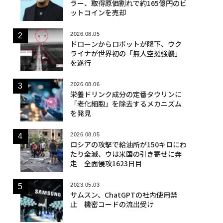
ラー、取得原価割れで約165億円のビ
ットコインを売却
2026.08.05
ドローンからロボットが降下、ウク
ライナが世界初の「無人空挺強襲」
を遂行
2026.08.06
栄養ドリンク成分の定番タウリンに
「老化細胞」を除去するメカニズム
を発見
2026.08.05
ロシアの攻撃で給油所が150キロにわ
たり全滅、ウは米国の引き寄せに奔
走 全面侵攻1623日目
2023.05.03
サムスン、ChatGPTの社内使用禁
止 機密コードの流出受け