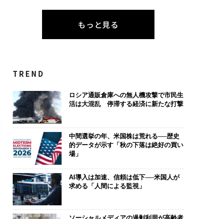
もっと見る
TREND
ロシア通販倉庫への無人機攻撃で市民生
活は大混乱 停滞する経済に新たな打撃
中間選挙の年、米国株は荒れる──歴史
的データが示す「秋の下落は絶好の買い
場」
AI導入は加速、信頼は低下──米国人が
求める「人間による監視」
ソーシャルメディアの過剰利用が高齢者