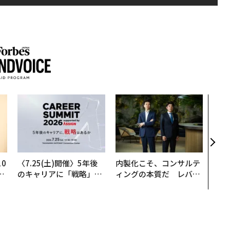
パシ
ンツ
災害
え見
年の
0
〈7.25(土)開催〉5年後
内製化こそ、コンサルテ
─
のキャリアに「戦略」は
ィングの本質だ レバレ
型
あるか。トップエグゼク
ジーズが実践する、次世
ティブのキャリアに触れ
代ファームの全貌
る1日│CAREER SUMMI
T 2026