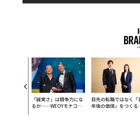
「誠実さ」は競争力にな
目先の転職ではなく「1
るか──WEOYモナコで
年後の価値」をつくる
見た、くら寿司の経営哲
─アサインの長期伴走
学
支援とは