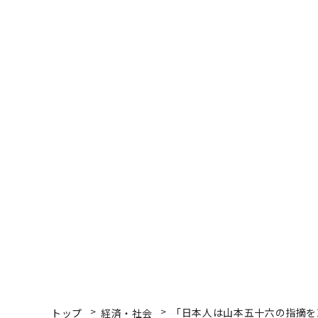
トップ
経済・社会
「日本人は山本五十六の指摘を
経済・社会
2020.03.18 18:00
「日本人は山本五十六の
豪首相上級顧問が語る中
牧野 愛博 | Official Columnist
朝日新聞外交専門記者