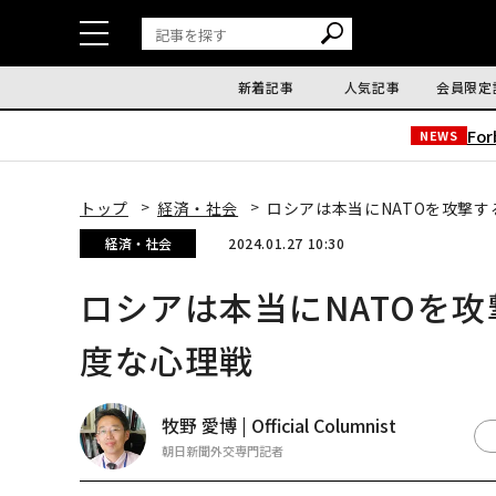
新着記事
人気記事
会員限定
Fo
NEWS
トップ
経済・社会
ロシアは本当にNATOを攻撃
経済・社会
2024.01.27 10:30
ロシアは本当にNATOを
度な心理戦
牧野 愛博 | Official Columnist
朝日新聞外交専門記者