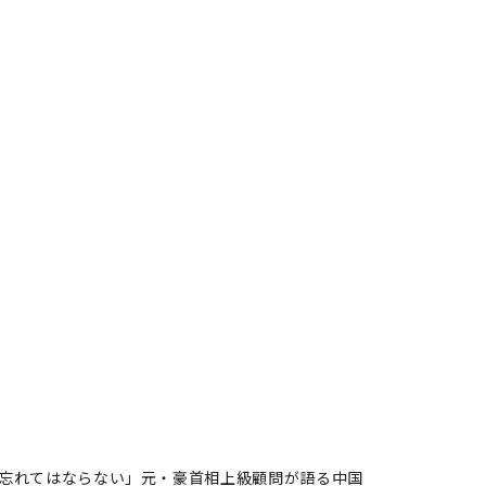
忘れてはならない」元・豪首相上級顧問が語る中国
指摘を忘れてはならない」元・
国
著者フォロー
記事を保存