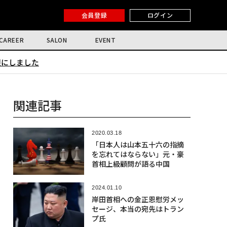
会員登録
ログイン
CAREER
SALON
EVENT
限にしました
関連記事
2020.03.18
「日本人は山本五十六の指摘
を忘れてはならない」元・豪
首相上級顧問が語る中国
2024.01.10
岸田首相への金正恩慰労メッ
セージ、本当の宛先はトラン
プ氏