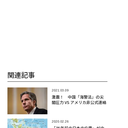
2020.03.04
「私たちは日本と同じジレン
マに直面している」豪州で割
れる対中世論
2020.12.09
コロナ後も「二度と戻ってこ
ない」職業とは？
2019.09.18
港区白金台「建坪5坪の超狭小
住宅」に世界から人が集まる
理由
人気記事
2026.08.06