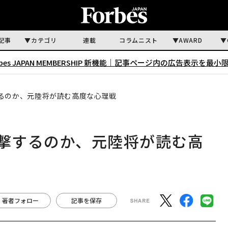
記事
カテゴリ
連載
コラムニスト
AWARD
rbes JAPAN MEMBERSHIP 新機能｜
記事ページ内の広告表示を最小
するのか、元陸将が読む高度な心理戦
攻撃するのか、元陸将が読む高
著者フォロー
記事を保存