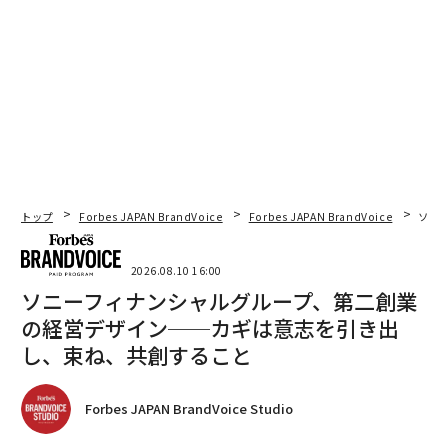
トップ
Forbes JAPAN BrandVoice
Forbes JAPAN BrandVoice
ソニ
2026.08.10 16:00
ソニーフィナンシャルグループ、第二創業
の経営デザイン──カギは意志を引き出
し、束ね、共創すること
Forbes JAPAN BrandVoice Studio