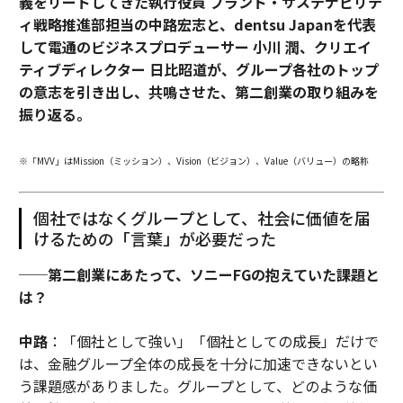
義をリードしてきた執行役員 ブランド・サステナビリテ
ィ戦略推進部担当の中路宏志と、dentsu Japanを代表
して電通のビジネスプロデューサー 小川 潤、クリエイ
ティブディレクター 日比昭道が、グループ各社のトップ
の意志を引き出し、共鳴させた、第二創業の取り組みを
振り返る。
※「MVV」はMission（ミッション）、Vision（ビジョン）、Value（バリュー）の略称
個社ではなくグループとして、社会に価値を届
けるための「言葉」が必要だった
──第二創業にあたって、ソニーFGの抱えていた課題と
は？
中路
：「個社として強い」「個社としての成長」だけで
は、金融グループ全体の成長を十分に加速できないとい
う課題感がありました。グループとして、どのような価