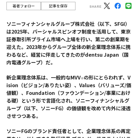
著者フォロー
記事を保存
ソニーフィナンシャルグループ株式会社（以下、SFGI）
は2025年、パーシャルスピンオフ制度を活用して、東京
証券取引所プライム市場へ上場を行い、第二の創業期を
迎えた。2023年からグループ全体の新企業理念体系に携
わるなど、経営に伴走してきたのがdentsu Japan（国
内電通グループ）だ。
新企業理念体系は、一般的なMVV
の形にとらわれず、V
※
ision（ビジョン/ありたい姿）、Values（バリューズ/価
値観）、Foundation（ファウンデーション/事業におけ
る礎）という形で言語化され、ソニーフィナンシャルグ
ループ（以下、ソニーFG）の価値観を改めて内外に浸透
させつつある。
ソニーFGのブランド責任者として、企業理念体系の再定