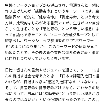
中路
：ワークショップから導出され、電通さんと一緒に
作り上げたのが「感動寿命」というキーワードです。金
融業界や一般的に「健康寿命」「資産寿命」という考え
方は、比較的なじみがある言葉ですが、生きがいや自分
らしく生きることを「感動寿命」という新しい概念によ
って言語化できたことで、ソニーの金融グループとして
腹落ちし、ワークショップ参加者の間で“パワーワー
ド”のようになりました。このキーワードの輪郭が見え
始めたことで、その後の新企業理念体系の再定義・策定
に自然とつながっていったと思います。
日比
：皆さんの言葉やビジュアルを通じて、ソニーFGさ
んの目指す社会を考えたときに「日本は課題先進国と言
われるが、目指すべきは“感動先進国”なのではないか。
そして、資産寿命や健康寿命だけでなく、これからの時
代において、日本には“感動寿命”という新しい概念が必
要なのではないか」という仮説に至ったのです。この言
葉が引き出されたのは、皆さんの熱量が共鳴しあっての