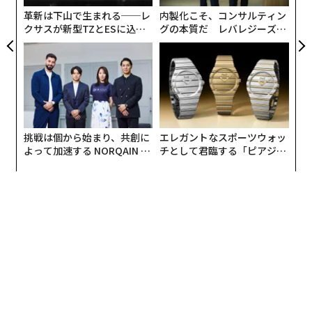
リア
革新は下山で生まれる──レ
内製化こそ、コンサルティン
UM
クサスが新型TZとESに込め
グの本質だ レバレジーズが
た「DISCOVER」の哲学
実践する、次世代ファームの
全貌
挑戦は個から始まり、共創に
エレガントなスポーツウォッ
よって加速する NORQAIN JA
チとして君臨する「ピアジ
PAN 特別座談会
ェ」ポロの魅力
またQi2充電台の隣には、AirPodsなどのワイヤレスイヤ
ホンに最適な出力5WのQi充電台も備える。さらに、本
体側面には出力5WのUSB Type-C端子も備えていて、有
線を含む3台同時充電も可能だ。