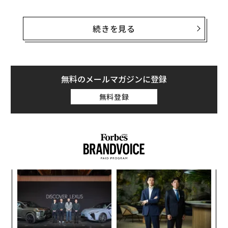
続きを見る
無料のメールマガジンに登録
無料登録
Belkin（ベルキン）の「
Belkin Qi2 2-in-1ワイヤレス充電パッド
」は、ワイヤレ
ス充電の新規格「Qi2」の公式認証を世界で初めて取得
しているのが特長。
最大出力が15Wとなり、従来の「Q
果を
「
i」（7.5W相当）の2倍の高出力を実現。
iPhone 15シリ
EN
3
明
C
ーズなどのQi2対応デバイスを急速充電できる。
〈7
る
ャ
ト