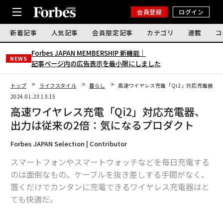
会員登録
ログイン
新着記事
人気記事
会員限定記事
カテゴリ
連載
コ
Forbes JAPAN MEMBERSHIP 新機能｜
NEWS
記事ページ内の広告表示を最小限にしました
トップ
ライフスタイル
暮らし
高速ワイヤレス充電「Qi2」対応充電器、
2024.01.23 13:15
高速ワイヤレス充電「Qi2」対応充電器、
出力は従来の2倍：気になるプロダクト
Forbes JAPAN Selection | Contributor
スマートフォンやスマートウォッチなどを毎日充電する
のは面倒なもの。ケーブルを抜き差しする手間がなく、
置くだけでカンタンに充電できるワイヤレス充電器はと
ても快適だ。