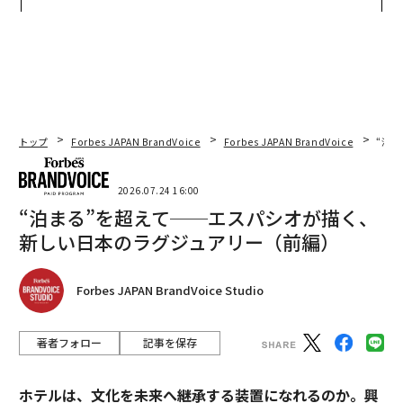
CEO田尻望が語る、AIを超え
実践する、次世代ファームの
る人の価値
全貌
トップ
Forbes JAPAN BrandVoice
Forbes JAPAN BrandVoice
“泊
2026.07.24 16:00
“泊まる”を超えて──エスパシオが描く、
新しい日本のラグジュアリー（前編）
Forbes JAPAN BrandVoice Studio
著者フォロー
記事を保存
ホテルは、文化を未来へ継承する装置になれるのか。興