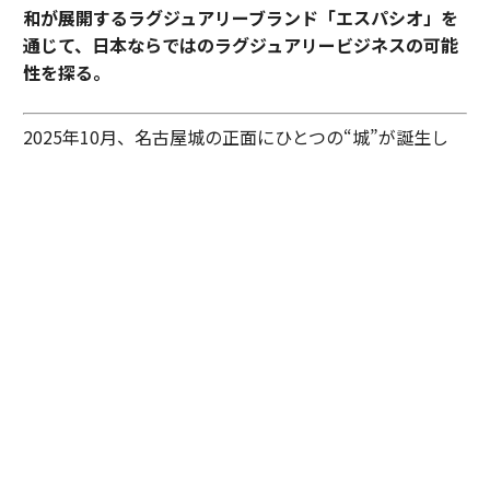
和が展開するラグジュアリーブランド「エスパシオ」を
通じて、日本ならではのラグジュアリービジネスの可能
性を探る。
2025年10月、名古屋城の正面にひとつの“城”が誕生し
た。あの有名な金のシャチホコこそ冠してはいないが、
石組みの壁の上に、御殿風の建築が積み重ねられたさま
はまさに現代の城。長年、名古屋城を“金城”と呼び親し
んできた名古屋の人々も少なからず驚いたに違いない。
その“城”とは、「エスパシオ ナゴヤキャッスル」。大手
総合商社であり、医薬品・光学機器メーカーとしても知
られる興和が手がけたラグジュアリーホテルだ。
しかし、興和がホテルを手がけるとは少々意外な気もす
るが……同社で取締役専務執行役員としてホスピタリテ
ィ事業を統括する田渕浩之が語る。