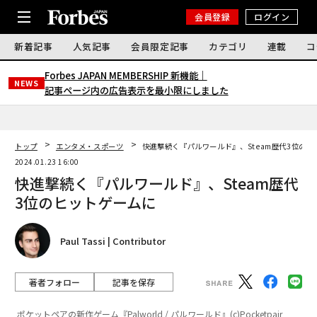
会員登録
ログイン
新着記事
人気記事
会員限定記事
カテゴリ
連載
コ
Forbes JAPAN MEMBERSHIP 新機能｜
NEWS
記事ページ内の広告表示を最小限にしました
トップ
エンタメ・スポーツ
快進撃続く『パルワールド』、Steam歴代3位の
2024.01.23 16:00
快進撃続く『パルワールド』、Steam歴代
3位のヒットゲームに
Paul Tassi | Contributor
著者フォロー
記事を保存
ポケットペアの新作ゲーム『Palworld / パルワールド』(c)Pocketpair