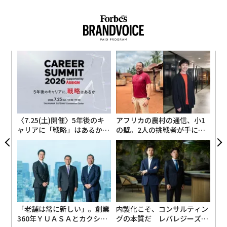
な
術
た
「
ア
左右
T
日
〈7.25(土)開催〉5年後のキ
アフリカの農村の通信、小1
ャリアに「戦略」はあるか。
の壁。2人の挑戦者が手にし
トップエグゼクティブのキャ
た「次なる武器」
リアに触れる1日│CAREER S
UMMIT 2026
「老舗は常に新しい」。創業
内製化こそ、コンサルティン
360年ＹＵＡＳＡとカクシン
グの本質だ レバレジーズが