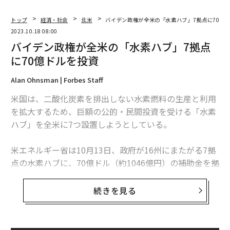
トップ
経済・社会
北米
バイデン政権が全米の「水素ハブ」7拠点に70億
2023.10.18 08:00
バイデン政権が全米の「水素ハブ」7拠点
に70億ドルを投資
Alan Ohnsman | Forbes Staff
米国は、二酸化炭素を排出しない水素燃料の生産と利用
を拡大するため、巨額の公的・民間投資を受ける「水素
ハブ」を全米に7つ設置しようとしている。
米エネルギー省は10月13日、政府が16州にまたがる7拠
点の水素ハブに、70億ドル（約1046億円）の補助金を拠
出すると発表した。この補助金は、2021年のインフラ投
資雇用法（IIJA）に基づき拠出されるもので、製油所や
続きを見る
肥料製造のための水素プロジェクト開発を目指す企業の
約430億ドルの民間投資によって増幅され、米国史上最
大規模のクリーン製造への投資となる。