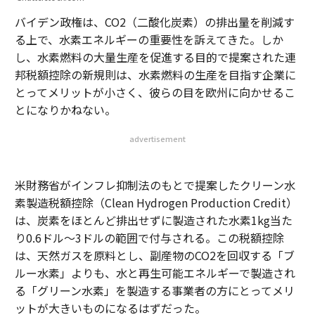
バイデン政権は、CO2（二酸化炭素）の排出量を削減す
る上で、水素エネルギーの重要性を訴えてきた。しか
し、水素燃料の大量生産を促進する目的で提案された連
邦税額控除の新規則は、水素燃料の生産を目指す企業に
とってメリットが小さく、彼らの目を欧州に向かせるこ
とになりかねない。
advertisement
米財務省がインフレ抑制法のもとで提案したクリーン水
素製造税額控除（Clean Hydrogen Production Credit）
は、炭素をほとんど排出せずに製造された水素1kg当た
り0.6ドル～3ドルの範囲で付与される。この税額控除
は、天然ガスを原料とし、副産物のCO2を回収する「ブ
ルー水素」よりも、水と再生可能エネルギーで製造され
る「グリーン水素」を製造する事業者の方にとってメリ
ットが大きいものになるはずだった。