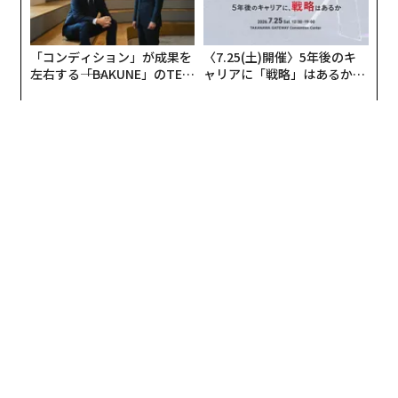
「コンディション」が成果を
〈7.25(土)開催〉5年後のキ
左右する――「BAKUNE」のTEN
ャリアに「戦略」はあるか。
TIALが支える「挑戦者の明
トップエグゼクティブのキャ
日」
リアに触れる1日│CAREER S
UMMIT 2026
編集＝上田裕資
2026年9月号発売中