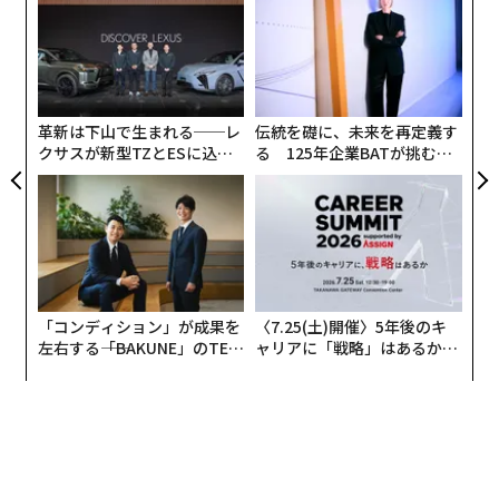
術
た
内
ア
グ
実
全
革新は下山で生まれる──レ
伝統を礎に、未来を再定義す
クサスが新型TZとESに込め
る 125年企業BATが挑むス
た「DISCOVER」の哲学
モークレスな未来
「コンディション」が成果を
〈7.25(土)開催〉5年後のキ
左右する――「BAKUNE」のTEN
ャリアに「戦略」はあるか。
TIALが支える「挑戦者の明
トップエグゼクティブのキャ
日」
リアに触れる1日│CAREER S
UMMIT 2026