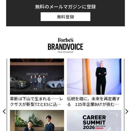
無料のメールマガジンに登録
バイデン大統領は、13日にフィラデルフィア港でハブの
無料登録
計画を説明し、「水素は鉄鋼やアルミニウムの生産とい
った産業に電力を供給し、トラックや鉄道、飛行機など
の輸送システムを革新する」と述べた。
な
術
た
内
ア
グ
実
全
革新は下山で生まれる──レ
伝統を礎に、未来を再定義す
クサスが新型TZとESに込め
る 125年企業BATが挑むス
た「DISCOVER」の哲学
モークレスな未来