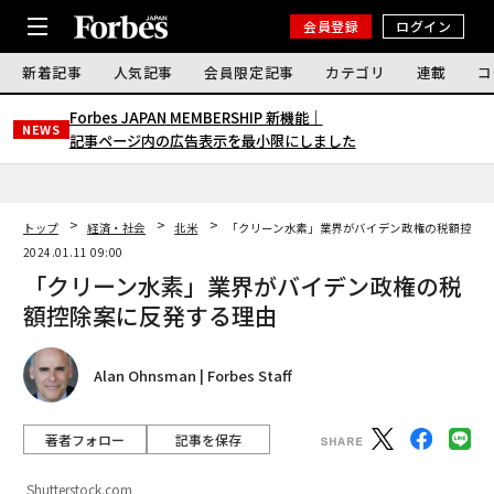
会員登録
ログイン
新着記事
人気記事
会員限定記事
カテゴリ
連載
コ
Forbes JAPAN MEMBERSHIP 新機能｜
NEWS
記事ページ内の広告表示を最小限にしました
トップ
経済・社会
北米
「クリーン水素」業界がバイデン政権の税額控除
2024.01.11 09:00
「クリーン水素」業界がバイデン政権の税
額控除案に反発する理由
Alan Ohnsman | Forbes Staff
著者フォロー
記事を保存
Shutterstock.com