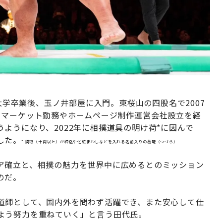
治大学卒業後、玉ノ井部屋に入門。東桜山の四股名で2007
ーマーケット勤務やホームページ制作運営会社設立を経
ようになり、2022年に相撲道具の明け荷*に因んで
した。
* 関取（十両以上）が締込や化粧まわしなどを入れる名前入りの葛篭（つづら）
ア確立と、相撲の魅力を世界中に広めるとのミッション
のだ。
道師として、国内外を問わず活躍でき、また安心して仕
よう努力を重ねていく」と言う田代氏。