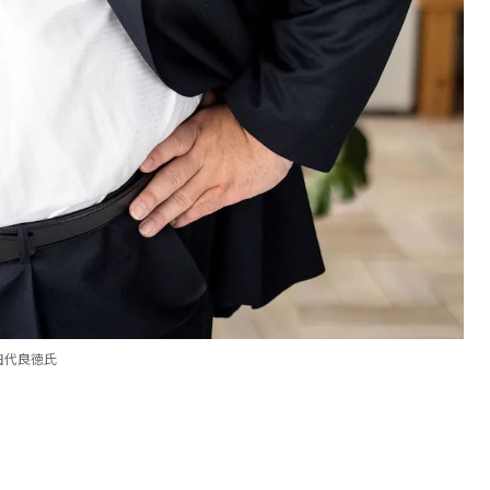
田代良徳氏