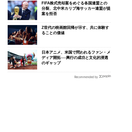
FIFA株式売却案をめぐる各国連盟との
分裂、北中米カリブ海サッカー連盟が提
案を拒否
Z世代の映画館回帰が示す、共に体験す
ることの価値
日本アニメ、米国で問われるファン・メ
ディア開拓──興行の成功と文化的浸透
のギャップ
Recommended by