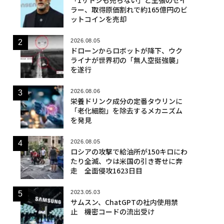
ラー、取得原価割れで約165億円のビ
ットコインを売却
2026.08.05
ドローンからロボットが降下、ウク
ライナが世界初の「無人空挺強襲」
を遂行
2026.08.06
栄養ドリンク成分の定番タウリンに
「老化細胞」を除去するメカニズム
を発見
2026.08.05
ロシアの攻撃で給油所が150キロにわ
たり全滅、ウは米国の引き寄せに奔
走 全面侵攻1623日目
2023.05.03
サムスン、ChatGPTの社内使用禁
止 機密コードの流出受け