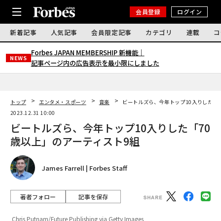
会員登録
ログイン
新着記事
人気記事
会員限定記事
カテゴリ
連載
コ
Forbes JAPAN MEMBERSHIP 新機能｜
NEWS
記事ページ内の広告表示を最小限にしました
トップ
エンタメ・スポーツ
音楽
ビートルズら、今年トップ10入りした「7
2023.12.31 10:00
ビートルズら、今年トップ10入りした「70
歳以上」のアーティスト9組
James Farrell | Forbes Staff
著者フォロー
記事を保存
Chris Putnam/Future Publishing via Getty Images