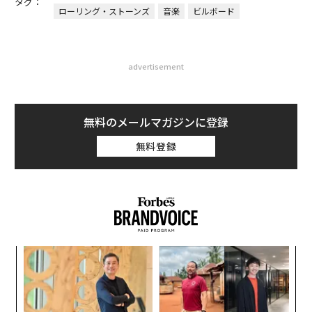
タグ：
ローリング・ストーンズ
音楽
ビルボード
advertisement
無料のメールマガジンに登録
無料登録
キ
伝
か。
る
キャ
モ
「
R S
─