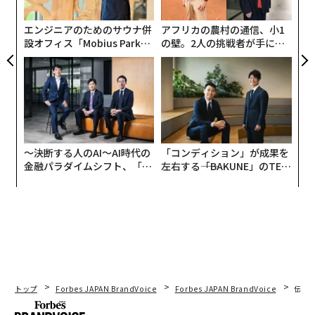
ら
エンジニアのためのサウナ併
アフリカの農村の通信、小1
設オフィス「Mobius Park」
の壁。2人の挑戦者が手にし
がオープン──タマディック
た「次なる武器」
が健康経営を徹底する理由
〜決断する人のAI〜AI時代の
「コンディション」が成果を
金融パラダイムシフト、「超
左右する――「BAKUNE」のTEN
個別化」の核心 【MUFG×ウ
TIALが支える「挑戦者の明
ェルスナビ×PwC】
日」
トップ
Forbes JAPAN BrandVoice
Forbes JAPAN BrandVoice
伝統