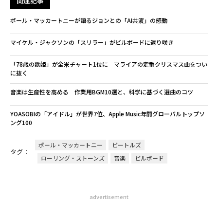
関連記事
ポール・マッカートニーが語るジョンとの「AI共演」の感動
マイケル・ジャクソンの「スリラー」がビルボードに返り咲き
「78歳の歌姫」が全米チャート1位に マライアの定番クリスマス曲をつい
に抜く
音楽は生産性を高める 作業用BGM10選と、科学に基づく選曲のコツ
YOASOBIの「アイドル」が世界7位、Apple Music年間グローバルトップソ
ング100
ポール・マッカートニー
ビートルズ
タグ：
ローリング・ストーンズ
音楽
ビルボード
advertisement