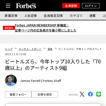
会員登録
ログイン
新着記事
人気記事
会員限定記事
カテゴリ
連載
コ
Forbes JAPAN MEMBERSHIP 新機能｜
NEWS
記事ページ内の広告表示を最小限にしました
トップ
エンタメ・スポーツ
音楽
ビートルズら、今年トップ10入りした「7
2023.12.31 10:00
ビートルズら、今年トップ10入りした「70
歳以上」のアーティスト9組
James Farrell | Forbes Staff
著者フォロー
記事を保存