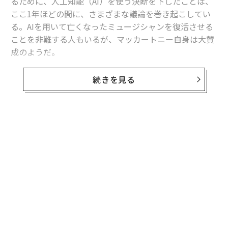
るために、人工知能（AI）を使う決断を下したことは、
ここ1年ほどの間に、さまざまな議論を巻き起こしてい
る。AIを用いて亡くなったミュージシャンを復活させる
ことを非難する人もいるが、マッカートニー自身は大賛
成のようだ。
オーストラリアのデイリー・テレグラフ紙のインタビュ
続きを見る
ーで、マッカートニーはAIとビートルズについて「機械
的なトリックのようなものであってもとてもリアルに感
じる」と語った。
無料のメールマガジンに登録
彼が特に言及したのは、2021年に公開されたドキュメン
無料登録
タリー映画『ザ・ビートルズ: Get Back』についてだ。
ピーター・ジャクソン監督はAIを使って、ジョン・レノ
ンのボーカルをバンドの過去の音源から切り離した。そ
のおかげでマッカートニーは、1980年に射殺されたレノ
ンと、再びいっしょに歌うことができた。彼は、その瞬
間が「映画の中で最も好きな部分の1つだ」と述べてい
キ
パ