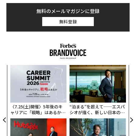
無料のメールマガジンに登録
無料登録
るか
挑
、く
よっ
PA
目
の
ン
〈7.25(土)開催〉5年後のキ
“泊まる”を超えて──エスパ
ャリアに「戦略」はあるか。
シオが描く、新しい日本のラ
トップエグゼクティブのキャ
グジュアリー（前編）
リアに触れる1日│CAREER S
UMMIT 2026