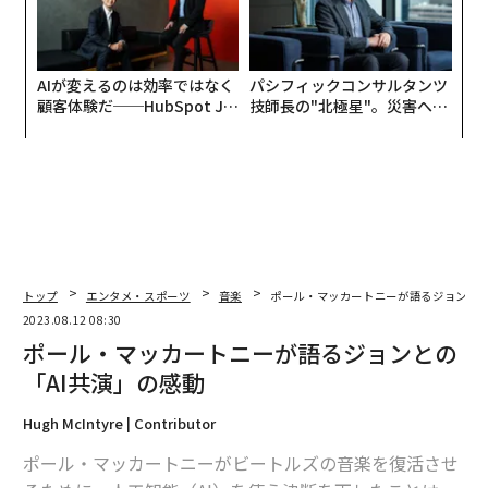
AIが変えるのは効率ではなく
パシフィックコンサルタンツ
顧客体験だ──HubSpot Ja
技師長の"北極星"。災害への
panが語る「Grow Better」
無力感を乗り越え見つけた、
な組織のつくり方
防災一筋20年の答え
トップ
エンタメ・スポーツ
音楽
ポール・マッカートニーが語るジョンとの
2023.08.12 08:30
ポール・マッカートニーが語るジョンとの
「AI共演」の感動
Hugh McIntyre | Contributor
ポール・マッカートニーがビートルズの音楽を復活させ