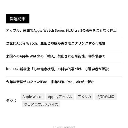
関連記事
アップル、米国でApple Watch Series 9とUltra 2の販売をまもなく停止
次世代Apple Watch、血圧と睡眠障害をモニタリングする可能性
米国へのApple Watchの「輸入」禁止される可能性、特許侵害で
iOS 17の新機能「心の健康状態」の科学的裏づけ、心理学者が解説
今年は新型ゼロだったiPad 来年3月にPro、Airが一新か
Apple Watch
Apple/アップル
アメリカ
IP/知的財産
タグ：
ウェアラブルデバイス
advertisement