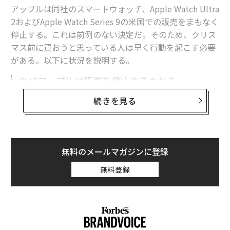
アップルは同社のスマートウォッチ、Apple Watch Ultra
2およびApple Watch Series 9の米国での販売をまもなく
停止する。これは前例のない決定だ。そのため、クリス
マス前に買おうと思っている人は早く行動を起こす必要
がある。以下に状況を説明する。
なぜアップルは販売を停止するのか？
続きを見る
理由についてアップルは、当局からの命令と訴訟のため
と説明している。それはアップルと医療技術会社である
Masimo（マシモ）との、Apple Watchに搭載された血
中酸素濃度センサー技術を巡る長期にわたる知的所有権
無料のメールマガジンに登録
論争に関連しているが、少なくとも現時点ではアップル
が敗訴している。これまでにアップルがApple Watchの
無料登録
販売を停止したことはない。
このニュースは、アップルが声明を発表した後、アップ
ル関連情報サイトの
9to5Mac
が最初に報じた。その後、
筆者のところにも声明が送られてきた。