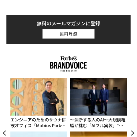
無料のメールマガジンに登録
無料登録
創に
「
 JA
左右
T
な
日
術
た
ア
エンジニアのためのサウナ併
〜決断する人のAI〜大規模組
設オフィス「Mobius Park」
織が挑む「AIフル実装」“使
がオープン──タマディック
う”企業から“動く”企業へ【N
が健康経営を徹底する理由
TTドコモビジネス×PwC】