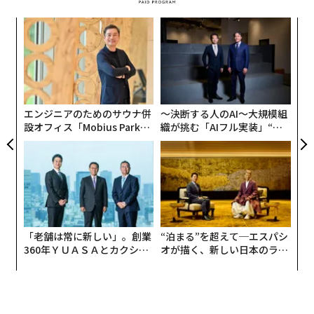
創に
「
製品を販売経路から引き上げるというのは思い切った行
 JA
左右
動だが、アップルは、国際貿易委員会が血中酸素濃度測
T
な
日
定機能を備えたApple Watchに関する命令を発行する前
術
に、先制措置をとった形だ。
た
ア
エンジニアのためのサウナ併
〜決断する人のAI〜大規模組
設オフィス「Mobius Park」
織が挑む「AIフル実装」“使
がオープン──タマディック
う”企業から“動く”企業へ【N
が健康経営を徹底する理由
TTドコモビジネス×PwC】
「老舗は常に新しい」。創業
“泊まる”を超えて─エスパシ
360年ＹＵＡＳＡとカクシン
オが描く、新しい日本のラグ
CEO田尻望が語る、AIを超え
ジュアリー（中編）
る人の価値