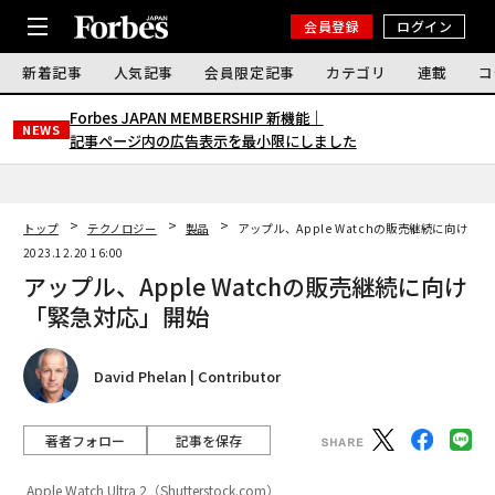
会員登録
ログイン
新着記事
人気記事
会員限定記事
カテゴリ
連載
コ
Forbes JAPAN MEMBERSHIP 新機能｜
NEWS
記事ページ内の広告表示を最小限にしました
トップ
テクノロジー
製品
アップル、Apple Watchの販売継続に向け「
2023.12.20 16:00
アップル、Apple Watchの販売継続に向け
「緊急対応」開始
David Phelan | Contributor
著者フォロー
記事を保存
Apple Watch Ultra 2（Shutterstock.com）