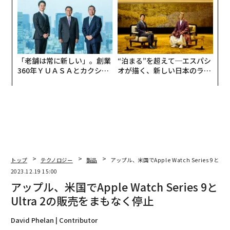
「老舗は常に新しい」。創業
“泊まる”を超えて─エスパシ
360年ＹＵＡＳＡとカクシン
オが描く、新しい日本のラグ
CEO田尻望が語る、AIを超え
ジュアリー（中編）
る人の価値
トップ
テクノロジー
製品
アップル、米国でApple Watch Series 9とU
2023.12.19 15:00
アップル、米国でApple Watch Series 9と
Ultra 2の販売をまもなく停止
David Phelan | Contributor