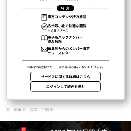
文＝眞鍋 武 写真＝平岩 享