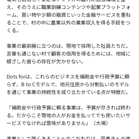
え、そのうえに職業訓練コンテンツや起業プラットフォ
ーム、買い物や少額の融資といった金融サービスを重ね
ることで、村の中に農業以外の兼業収入を得る手段をつ
くる。
事業の最前線に立つのは、現地で採用した社員たちだ。
言葉も通じない村で顧客の信用を得るためには、地域に
根ざした彼らの存在が欠かせない。
Dots forは、これらのビジネスを補助金や行政予算に頼
らず、B to Cモデルで、地元住民から分割払いのモデル
を通じて事業の持続性を成り立たせている点が特徴だ。
「補助金や行政予算に頼る事業は、予算が尽きれば終わ
る。だからこそ現地の人がお金を払ってでも使いたいサ
ービスでなければ意味がありません」（大場）
事業として強くあることへのこだわりは、肩書きへの違