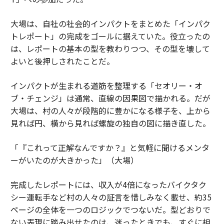
大場は、自社の社会的インパクトをまとめた「インパク
トレポート」の完成をゴールに据えていた。役立ったの
は、レポートの基本の型を教わりつつ、その型を壊して
よいと後押しされたことだ。
インパクトが生まれる道筋を整理する「セオリー・オ
ブ・チェンジ」は通常、直線の因果図で描かれる。だが
大場は、村の人々が段階的に豊かになる様子を、上から
見れば円、横から見れば螺旋の独自の図に描き直した。
「『これって正解なんですか？』と気軽に聞けるメンタ
ーがいたのが大きかった」（大場）
完成したレポートには、収入が4倍になったバイクタク
シー運転手など村の人々の証言を惜しみなく載せ、約35
ページの全体を一つのロジックでつないだ。型どおりで
ない表現に踏み出せたのは、迷ったときでも、すぐに相