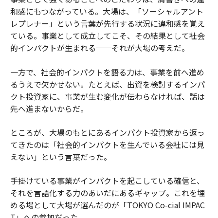
和感にもつながっている。大場は、「ソーシャルアント
レプレナー」という言葉が先行する状況に違和感を覚え
ている。事業として成立してこそ、その結果として社会
的インパクトが生まれる──それが大場の考えだ。
一方で、社会的インパクトを語る力は、事業を前へ進め
るうえで欠かせない。たとえば、出資を検討するインパ
クト投資家に、事業が生む変化が伝わらなければ、話は
先へ進まないからだ。
ところが、大場のもとにあるインパクト投資家から返っ
てきたのは「社会的インパクトを生んでいる会社には見
えない」という言葉だった。
手掛けている事業がインパクトを起こしている確信と、
それを言語化する力のあいだにあるギャップ。これを埋
める場として大場が選んだのが「TOKYO Co-cial IMPAC
T」への参加だった。