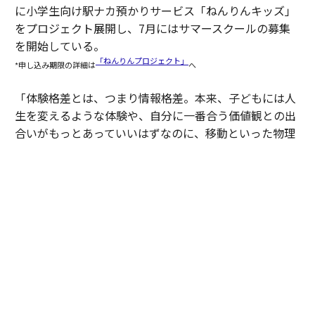
に小学生向け駅ナカ預かりサービス「ねんりんキッズ」
をプロジェクト展開し、7月にはサマースクールの募集
を開始している。
「ねんりんプロジェクト」
*申し込み期限の詳細は
へ
「体験格差とは、つまり情報格差。本来、子どもには人
生を変えるような体験や、自分に一番合う価値観との出
合いがもっとあっていいはずなのに、移動といった物理
的な制約でアクセスできていない状況です。そこに送迎
サービスでアプローチしながら、さらに僕たち自身も新
たな体験機会を提供していくことが今の目標です」（豊
田）
２人を支えた伴走と、これから
2人がプログラムで得たものは同じではない。それでも
共通していたのは、伴走を通じて事業を見つめ直し、次
の成長につながる基盤を整えたことだった。その変化