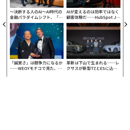
無
防
〜決断する人のAI〜AI時代の
AIが変えるのは効率ではなく
金融パラダイムシフト、「超
顧客体験だ──HubSpot Ja
個別化」の核心 【MUFG×ウ
panが語る「Grow Better」
ェルスナビ×PwC】
な組織のつくり方
「誠実さ」は競争力になるか
革新は下山で生まれる──レ
──WEOYモナコで見た、く
クサスが新型TZとESに込め
ら寿司の経営哲学
た「DISCOVER」の哲学