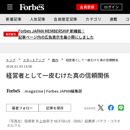
会員登録
ログイン
新着記事
人気記事
会員限定記事
カテゴリ
連載
コ
Forbes JAPAN MEMBERSHIP 新機能｜
NEWS
記事ページ内の広告表示を最小限にしました
トップ
スタートアップ
国内
経営者として一皮むけた真の信頼関係
2024.01.03 14:00
経営者として一皮むけた真の信頼関係
magazine | Forbes JAPAN編集部
著者フォロー
記事を保存
（写真左）投資家 井上加奈子 NEXTBLUE（同右）起業家 バテク・コラチ
カルクル