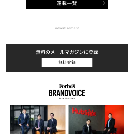
連載一覧
advertisement
無料のメールマガジンに登録
無料登録
「
3
C
パ
る
技