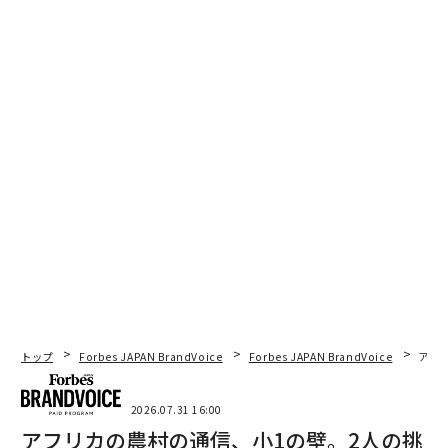
トップ
Forbes JAPAN BrandVoice
Forbes JAPAN BrandVoice
アフ
2026.07.31 16:00
アフリカの農村の通信、小1の壁。2人の挑