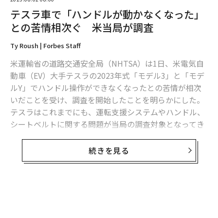
5月7日に寄せられた苦情では、モデル3が走行中に「車
のハンドルが動かなくなったような感覚」が生じ、車が
道路から外れて木に衝突したと報告されている。別の苦
情では、パワーステアリングが機能しなくなり、ハンド
ル操作に「大きな力」が必要になったとされている。
無料のメールマガジンに登録
無料登録
翻訳＝上西雄太・編集＝遠藤宗生
2026年9月号発売中
「
─
ら
最新号の購入はこちらから
な
術
た
メンバーシップに登録する
ア
〜決断する人のAI〜大規模組
〜決断する人のAI〜AI時代の
織が挑む「AIフル実装」“使
金融パラダイムシフト、「超