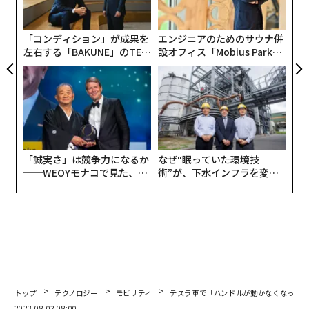
米運輸省の道路交通安全局（NHTSA）は1日、米電気自
動車（EV）大手テスラの2023年式「モデル3」と「モデ
ルY」でハンドル操作ができなくなったとの苦情が相次
いだことを受け、調査を開始したことを明らかにした。
テスラはこれまでにも、運転支援システムやハンドル、
シートベルトに関する問題が当局の調査対象となってき
た。
続きを見る
同局が公開した
報告書
によると、2023年式モデル3・Yの
ハンドル制御やパワーステアリングが機能しなくなった
との苦情が12件あった。うち5件で操舵が不能になった
が、事故につながったのは1件のみだった。ハンドルが
動かなくなると同時に、ハンドルを切るのに必要な力を
軽減するパワーステアリングが弱まったり無効になった
ことを示すメッセージが表示された事例も多かったとい
う。