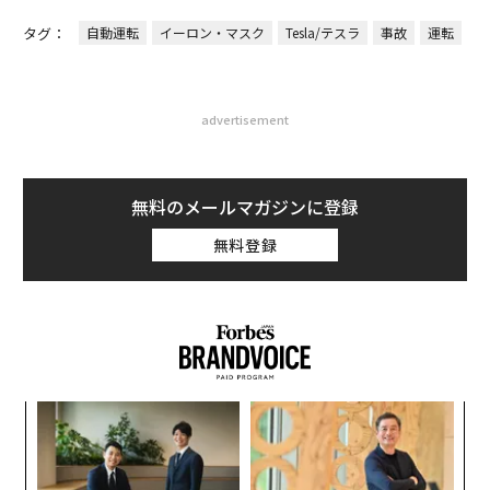
日」
が健康経営を徹底する理由
「誠実さ」は競争力になるか
なぜ“眠っていた環境技
──WEOYモナコで見た、く
術”が、下水インフラを変え
ら寿司の経営哲学
たのか──産総研×月島JFE
アクアソリューションの10年
トップ
テクノロジー
モビリティ
テスラ車で「ハンドルが動かなくなった
2023.08.02 08:00
テスラ車で「ハンドルが動かなくなった」
との苦情相次ぐ 米当局が調査
Ty Roush | Forbes Staff