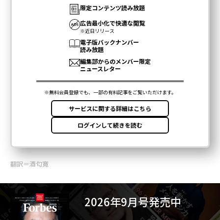
関連記事
テスラ車で「ハンドルが動かなくなった」との苦情相次ぐ 米当局が調査
テスラ車で「走行中にハンドル脱落」 米当局が調査
米国で最も盗まれやすい車は？ 2020-22年モデルのランキング発表
イーロン・マスク母、息子への逆風に「激怒」 テスラとスターリンク擁護
イーロン・マスクが「授業料無料の大学」を計画中、テキサス州で
タグ：
自動運転
イーロン・マスク
Tesla/テスラ
事故
運転