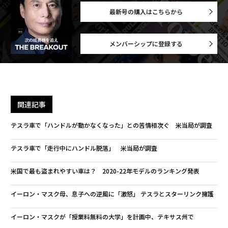
advertisement
無料のメールマガジンに登録
無料登録
“
シ
グ
内
グ
実
全
「コンディション」が成果を
エンジニアのためのサウナ併
左右する――「BAKUNE」のTEN
設オフィス「Mobius Park」
TIALが支える「挑戦者の明
がオープン──タマディック