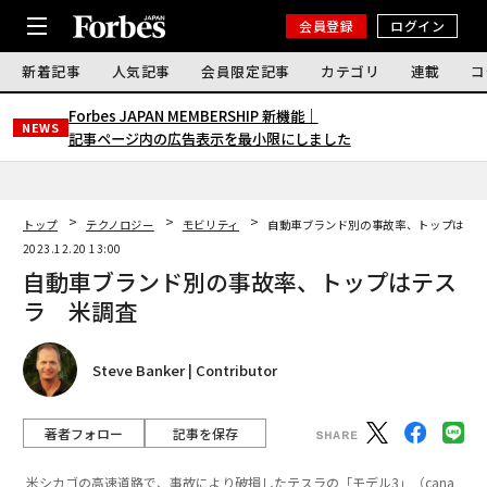
会員登録
ログイン
新着記事
人気記事
会員限定記事
カテゴリ
連載
コ
Forbes JAPAN MEMBERSHIP 新機能｜
NEWS
記事ページ内の広告表示を最小限にしました
トップ
テクノロジー
モビリティ
自動車ブランド別の事故率、トップはテ
2023.12.20 13:00
自動車ブランド別の事故率、トップはテス
ラ 米調査
Steve Banker | Contributor
著者フォロー
記事を保存
米シカゴの高速道路で、事故により破損したテスラの「モデル3」（cana