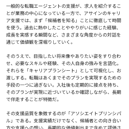
一般的な転職エージェントの支援が、求人を紹介するこ
とが業務の中心になっている一方で、アサインのキャリ
ア支援では、まず「候補者を知る」ことに徹底して時間
を使う。過去に熱中したことややりがいに感じた経験、
成長を実感する瞬間など、さまざまな角度からの対話を
通じて価値観を深堀りしていく。
そのうえで、目指したい将来像やありたい姿をすり合わ
せ、必要なスキルや経験、その人自身の強みを言語化。
それらを「キャリアプランシート」として可視化し、お
渡しする。転職はあくまでそのプランを実現するための
手段の一つに過ぎない。入社後も定期的に接点を持ち、
そのプランが実現に近づいているか確認しながら、長期
で伴走することが特徴だ。
その支援品質を象徴するのが「アソシエイトプリンシパ
ル」である。支援実績だけでなく、候補者との向き合い
方や支援への想い、長期的な価値創出まで含めて評価さ