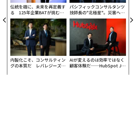
が
伝統を礎に、未来を再定義す
パシフィックコンサルタンツ
る 125年企業BATが挑むス
技師長の"北極星"。災害への
モークレスな未来
無力感を乗り越え見つけた、
防災一筋20年の答え
内製化こそ、コンサルティン
AIが変えるのは効率ではなく
グの本質だ レバレジーズが
顧客体験だ──HubSpot Ja
実践する、次世代ファームの
panが語る「Grow Better」
全貌
な組織のつくり方
翻訳＝的場知之/ガリレオ