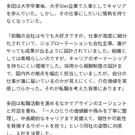
多田は大学卒業後、大手SIer企業で人事としてキャリア
を歩んでいた。しかし、その仕事にしだいに情熱を持て
なくなっていた。
「前職の会社は今でも大好きですが、仕事が高度に細分
化されていて、ジョブローテーションも会社主導。誰が
やっても成果が出るように設計されていました。組織と
しては素晴らしいのですが、キャリアのオーナーシップ
を持ちにくい環境でした。採用から報酬制度の設計ま
で、国内外の拠点を幅広く担当していましたが、自分の
仕事が誰に届いているのかが見えにくく、介在価値を実
感しづらかった。それが転職を考えた背景にあります」
多田は転職活動を進めるなかでアサインのエージェント
と対話を重ね、「一人ひとりの価値観や強みを丁寧に整
理し、中長期的なキャリアまで見据えて、個性や可能性
を発揮するサポートを担う」という同社の姿勢に共感
し、入社を決意した。