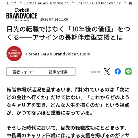
トップ
Forbes JAPAN BrandVoice
Forbes JAPAN BrandVoice
目先
2026.07.24 11:00
目先の転職ではなく「10年後の価値」をつ
くる──アサインの長期伴走型支援とは
Forbes JAPAN BrandVoice Studio
著者フォロー
記事を保存
転職市場が活況を呈するいま、問われているのは「次に
どの会社へ行くか」だけではない。「これからどのよう
なキャリアを築き、どんな人生を描くのか」という視点
が、かつてないほど重要になっている。
そうした時代において、目先の転職成功にとどまらず、
中長期のキャリア形成に伴走する支援を掲げるのがアサ