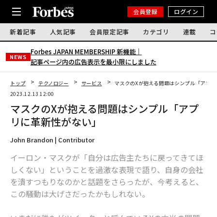
会員登録
ログイン
新着記事
人気記事
会員限定記事
カテゴリ
連載
コ
Forbes JAPAN MEMBERSHIP 新機能｜
NEWS
記事ページ内の広告表示を最小限にしました
トップ
テクノロジー
サービス
マスクのXが抱える問題はシンプル「アプリ
2023.12.13 12:00
マスクのXが抱える問題はシンプル「アプ
リに革新性がない」
John Brandon | Contributor
イーロン・マスクが「自分は広告主たちに戻ってきてほ
しくない」ということを過激な表現で語り、自身の会社
を潰すつもりなのかと話題をさらったが、今考えると、
この騒動は大げさだったかもしれない。