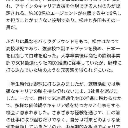
れ、アサインのキャリア支援を体現できる人材のみが認
定される。約300名のエージェントが在籍する中で6名し
か担うことができない役割であり、松井と多田もその一
員だ。
ふたりは異なるバックグラウンドをもつ。松井はかつて
高校球児であり、強豪校で副キャプテンを務め、日本一
を目指して白球を追った。大学卒業後は商社の鉄鋼事業
部でSCM最適化や社内DX推進に従事していたが、野球に
打ち込んでいた頃のような充実感を得られずにいた。
「学生時代は野球に打ち込みましたが、就職活動では明
確なキャリアの軸を持ち切れないまま、1社目を選びま
した。一方で、商社でSCM最適化やDX推進に携わるなか
で、多様な価値観やキャリア観を持つ方々と仕事をする
機会に恵まれました。さまざまな経験を通じて、目の前
の仕事に取り組むだけでなく、自分は将来どのような価
値を発揮していきたいのか、中長期的な視点でキャリア