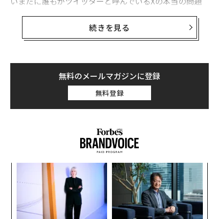
いまだに誰もがツイッターと呼んでいるXの本当の問題
はシンプルだ。このアプリはそれほど有益ではない。長
い間、新たなイノベーションがなにも導入されていなか
続きを見る
った。
メタやXといったソーシャルメディア企業が、ミームを
シェアしたり陰謀論をリツイート（失礼、Xになってか
無料のメールマガジンに登録
ら「リポスト」と変更されたのだった）したりするユー
無料登録
ザーに課金をせまる、新たな現実が形成されつつあるな
かで、Xが進むべき道はひとつしかない。
“
変え
シ
FE
グ
エ
0年
設オ
が