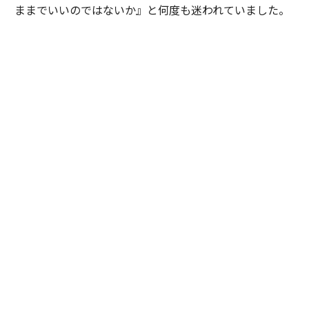
ままでいいのではないか』と何度も迷われていました。
私は特定の企業や環境を勧めたかったわけではありませ
ん。ただ、ご本人が対話を重ねる中で見えてきた価値観
や将来像を考えたとき、その選択を後悔しないために
は、一度立ち止まって自分自身の意思と向き合うことが
大切だと感じました。そこで『どちらを選ぶかではな
く、自分で納得して選ぶことが、この先のキャリアにと
って何より大切だと思います』と率直にお伝えしまし
た。加えて、現職と比較した際の得られる経験やスキ
ル、転職することによるメリットとデメリットを提示
し、目指したい将来像や自分らしいと感じるのはどちら
かという議論を重ねました。
最終的にご本人は自らの意思で新たな環境を選択されま
した。入社当初は慣れない環境に苦労される場面もあり
ましたが、定期的な面談を重ねながら継続的に伴走させ
ていただきました。すると少しずつ成果が表れ始め、社