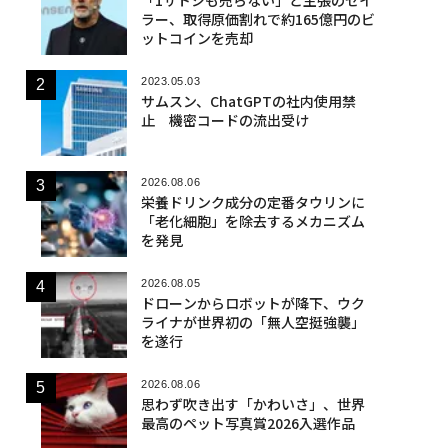
「1サトシも売らない」と主張のセイ
ラー、取得原価割れで約165億円のビ
ットコインを売却
2023.05.03
サムスン、ChatGPTの社内使用禁
止 機密コードの流出受け
2026.08.06
栄養ドリンク成分の定番タウリンに
「老化細胞」を除去するメカニズム
を発見
2026.08.05
ドローンからロボットが降下、ウク
ライナが世界初の「無人空挺強襲」
を遂行
2026.08.06
思わず吹き出す「かわいさ」、世界
最高のペット写真賞2026入選作品