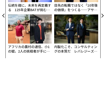
ェ
伝統を礎に、未来を再定義す
目先の転職ではなく「10年後
る 125年企業BATが挑むス
の価値」をつくる──アサイ
最新号の購入はこちらから
モークレスな未来
ンの長期伴走型支援とは
メンバーシップに登録する
アフリカの農村の通信、小1
内製化こそ、コンサルティン
の壁。2人の挑戦者が手にし
グの本質だ レバレジーズが
関連記事
た「次なる武器」
実践する、次世代ファームの
全貌
セールスフォースのAI部門トップが語る「人工知能のポテンシャル」
バイデンの「AI大統領令」がスタートアップの壁となる可能性
OpenAI、著作権侵害で訴えられた顧客の弁護士費用を負担へ
AIがもたらすリスク 企業の93％が認識も、対策済みはわずか9％
AIがもたらすリスク 企業の93％が認識も、対策済みはわずか9％