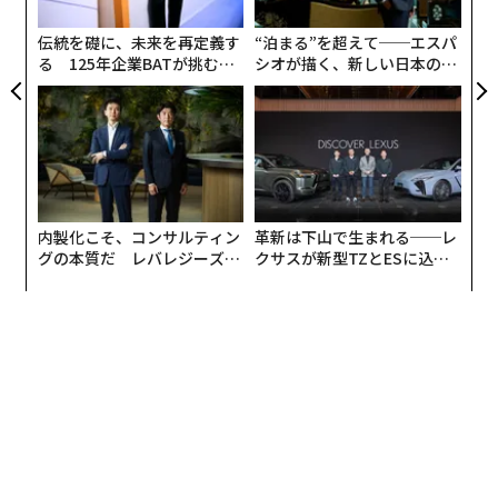
無
編集＝上田裕資
防
伝統を礎に、未来を再定義す
“泊まる”を超えて──エスパ
る 125年企業BATが挑むス
シオが描く、新しい日本のラ
モークレスな未来
グジュアリー（前編）
2026年9月号発売中
最新号の購入はこちらから
内製化こそ、コンサルティン
革新は下山で生まれる──レ
メンバーシップに登録する
グの本質だ レバレジーズが
クサスが新型TZとESに込め
実践する、次世代ファームの
た「DISCOVER」の哲学
全貌
関連記事
セールスフォース、人を超える認識能力を持つビジネス向け「汎用人工知
能」開発中
次々誕生する「CAIO（最高AI責任者）」 その役割と責任