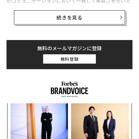
のコミュニケーションにおいて一貫して率直さを欠いた
ため、取締役会の責任遂行能力に支障を及ぼしていたと
の結論が導かれた。このため取締役会による熟慮の末の
続きを見る
解任となった」と述べている。「取締役会は、彼がこの
先もOpenAIを率いていける能力を持っているとは考えて
いない」
無料のメールマガジンに登録
OpenAIの最高技術責任者（CTO）であるミラ・ムラティ
無料登録
が暫定CEOに就任する。共同創業者であるグレッグ・ブ
ロックマンは取締役会長の職を離れ、CEOの直属とな
る。
キ
革
翻訳＝酒匂寛
か。
ク
キャ
た「
〜
R S
金
2026年9月号発売中
個