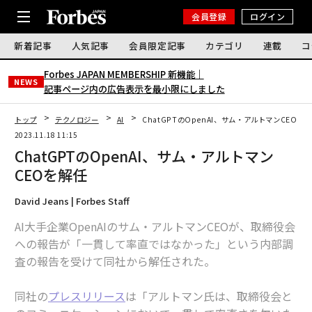
会員登録
ログイン
新着記事
人気記事
会員限定記事
カテゴリ
連載
コ
Forbes JAPAN MEMBERSHIP 新機能｜
NEWS
記事ページ内の広告表示を最小限にしました
トップ
テクノロジー
AI
ChatGPTのOpenAI、サム・アルトマンCEOを
2023.11.18 11:15
ChatGPTのOpenAI、サム・アルトマン
CEOを解任
David Jeans | Forbes Staff
AI大手企業OpenAIのサム・アルトマンCEOが、取締役会
への報告が「一貫して率直ではなかった」という内部調
査の報告を受けて同社から解任された。
同社の
プレスリリース
は「アルトマン氏は、取締役会と