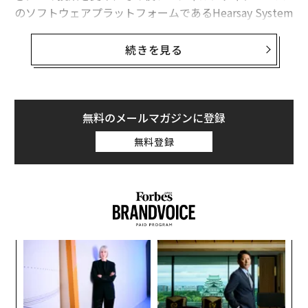
のソフトウェアプラットフォームであるHearsay System
sを創業した。
続きを見る
現在41歳のシーは、セールスフォースのAI部門である
「セールスフォースAI」のCEOを務めている。彼女は、S
lackやTableau（タブロー）などにAIを統合し、セール
スフォースのソフトウェアを利用する15万社の担当者の
無料のメールマガジンに登録
日常業務を大きく変革している。
無料登録
時価総額が310億ドル（約4兆7000億円）の巨大テック
企業であるセールスフォースは、ホワイトカラーの仕事
がAIによって変化する中、顧客からの質問に答えたり、
マーケティングコンテンツを考案するといったナレッジ
ワークの中でも最も一般的な業務の内容を変革したいと
るか
ア
考えている。
、く
の
た
パ
技