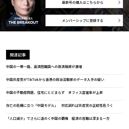
最新号の購入はこちらから
メンバーシップに登録する
関連記事
中国の一帯一路、返済困難国への救済融資が激増
中国共産党がTikTokから香港の政治活動家のデータ入手の疑い
中国の不動産問題、住宅にとどまらず オフィス空室率が上昇
存亡の危機に立つ「中国モデル」 対応誤れば共産党の正統性危うく
「人口減少」でさらに遠のく中国の覇権 経済の苦難は深まる一方