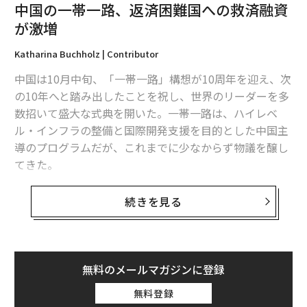
中国の一帯一路、返済困難国への救済融資
が激増
Katharina Buchholz | Contributor
中国は10月中旬、「一帯一路」構想が10周年を迎え、次
の10年へと踏み出したことを祝し、世界のリーダーを多
数招いて盛大な式典を開いた。一帯一路は、ハイレベ
ル・インフラの整備と国際開発支援を目的とした中国主
導のプログラムだが、これまでに少なからず物議を醸し
てきた。
独キール世界経済研究所は、一帯一路プロジェクトの一
続きを見る
環として融資を受けたものの、返済困難に陥っている
国々に対する救済融資が大幅に増加している事実を
指摘
している。加えて、中国の融資条件や不透明な慣行は、
研究者から批判を浴びている。
無料のメールマガジンに登録
無料登録
中国は、2015年から2021年にかけて、モンゴル、エジ