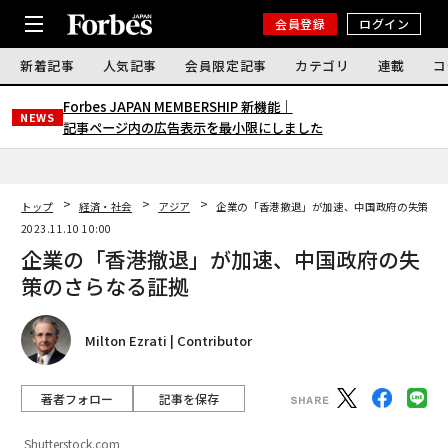
会員登録
ログイン
新着記事
人気記事
会員限定記事
カテゴリ
連載
コ
Forbes JAPAN MEMBERSHIP 新機能｜
NEWS
記事ページ内の広告表示を最小限にしました
トップ
経済・社会
アジア
企業の「香港撤退」が加速、中国政府の失策の
2023.11.10 10:00
企業の「香港撤退」が加速、中国政府の失
策のさらなる証拠
Milton Ezrati | Contributor
著者フォロー
記事を保存
Shutterstock.com