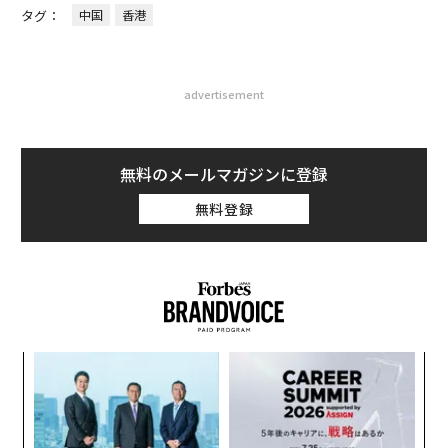
タグ：
中国
香港
advertisement
無料のメールマガジンに登録
無料登録
模組
目
“使
の
【N
ン
A
C】
顧客