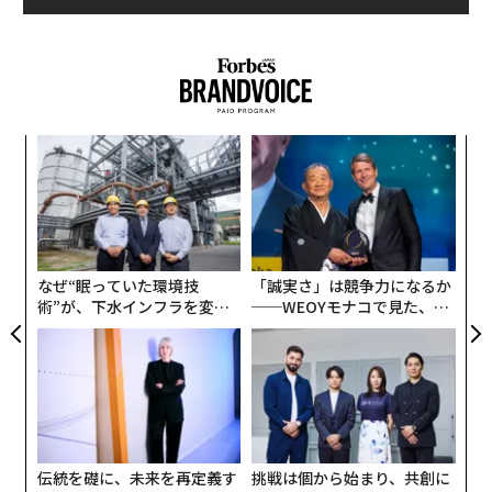
プト、パキスタン、スリランカ、トルコなどの
一帯一路諸国
に対し、多額に上る緊急の流動性スワップ
の期限を延長した。こうした国々の多くは返済を繰り越
しており、しばしば複数年にわたって連続で額を増やし
てきた。さらに、オマーン、アンゴラ、ベネズエラ、お
小1
目
よび前述の国々のいくつかは、同期間に国際収支改善の
にし
の
目的で、それぞれ少なくとも10億ドル（約1500億円）の
ン
「
中期融資を受けた。
左右
T
日
なぜ“眠っていた環境技
「誠実さ」は競争力になるか
術”が、下水インフラを変え
──WEOYモナコで見た、く
たのか──産総研×月島JFE
ら寿司の経営哲学
アクアソリューションの10年
伝統を礎に、未来を再定義す
挑戦は個から始まり、共創に