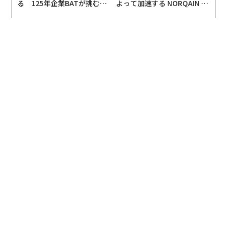
る 125年企業BATが挑むス
よって加速する NORQAIN JA
モークレスな未来
PAN 特別座談会
翻訳＝的場知之/ガリレオ