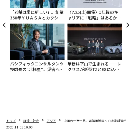
pa
な
「老舗は常に新しい」。創業
〈7.25(土)開催〉5年後のキ
360年ＹＵＡＳＡとカクシン
ャリアに「戦略」はあるか。
CEO田尻望が語る、AIを超え
トップエグゼクティブのキャ
る人の価値
リアに触れる1日│CAREER S
UMMIT 2026
パシフィックコンサルタンツ
革新は下山で生まれる──レ
技師長の"北極星"。災害への
クサスが新型TZとESに込め
無力感を乗り越え見つけた、
た「DISCOVER」の哲学
防災一筋20年の答え
トップ
経済・社会
アジア
中国の一帯一路、返済困難国への救済融資が激
2023.11.01 10:00