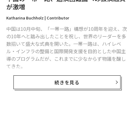
が激増
Katharina Buchholz | Contributor
中国は10月中旬、「一帯一路」構想が10周年を迎え、次
翻訳＝溝口慈子
の10年へと踏み出したことを祝し、世界のリーダーを多
数招いて盛大な式典を開いた。一帯一路は、ハイレベ
ル・インフラの整備と国際開発支援を目的とした中国主
2026年9月号発売中
導のプログラムだが、これまでに少なからず物議を醸し
てきた。
最新号の購入はこちらから
独キール世界経済研究所は、一帯一路プロジェクトの一
続きを見る
環として融資を受けたものの、返済困難に陥っている
メンバーシップに登録する
国々に対する救済融資が大幅に増加している事実を
指摘
している。加えて、中国の融資条件や不透明な慣行は、
研究者から批判を浴びている。
中国は、2015年から2021年にかけて、モンゴル、エジ
関連記事
プト、パキスタン、スリランカ、トルコなどの