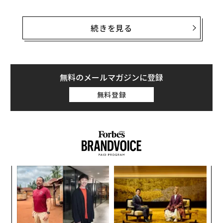
筆者がこれまでも何度か書いてきたように、それは完全
に予想できたことであり、多くの人がそう考えていた。
続きを見る
そして今、そうした予想が正しかったことが明白になっ
た。企業が続々と香港から撤退している。中国は敗者
だ。
無料のメールマガジンに登録
1997年に英国が植民地だった香港を中国に返還した際、
無料登録
中国政府は香港をそれまで通りに維持すると約束。中国
の指導部は「一国二制度」を口にした。それから10年ほ
ど経ったとき、中国政府は香港の人々と世界に対して約
束していたことを反故にしようと強硬な動きに出た。香
港市民が長い間享受してきた市民的自由を奪い始めたの
だ。2019年には大規模な抗議デモが発生。中国政府はそ
〜
れを力づくで鎮圧した。
織
う
「
T
3
C