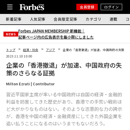
会員登録
ログイン
新着記事
人気記事
会員限定記事
カテゴリ
連載
コ
Forbes JAPAN MEMBERSHIP 新機能｜
NEWS
記事ページ内の広告表示を最小限にしました
トップ
経済・社会
アジア
企業の「香港撤退」が加速、中国政府の失策の
2023.11.10 10:00
企業の「香港撤退」が加速、中国政府の失
策のさらなる証拠
Milton Ezrati | Contributor
習近平国家主席が率いる中国政府は自国の経済・金融的
利益を妨害してきた歴史があり、香港での手荒い戦術ほ
ど大がかりなものはない。そのような恣意的な力の誇示
が、香港を中国の経済・金融資産にしてきた外国企業を
追い払うことになるのはいうまでもないだろう。