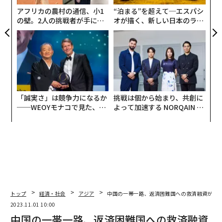
る
アフリカの農村の通信、小1
“泊まる”を超えて─エスパシ
の壁。2人の挑戦者が手にし
オが描く、新しい日本のラグ
た「次なる武器」
ジュアリー（中編）
「誠実さ」は競争力になるか
挑戦は個から始まり、共創に
──WEOYモナコで見た、く
よって加速する NORQAIN JA
ら寿司の経営哲学
PAN 特別座談会
トップ
経済・社会
アジア
中国の一帯一路、返済困難国への救済融資が激
2023.11.01 10:00
中国の一帯一路、返済困難国への救済融資