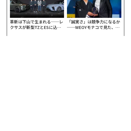
革新は下山で生まれる──レ
「誠実さ」は競争力になるか
クサスが新型TZとESに込め
──WEOYモナコで見た、く
た「DISCOVER」の哲学
ら寿司の経営哲学
文＝上田裕資
2026年9月号発売中
最新号の購入はこちらから