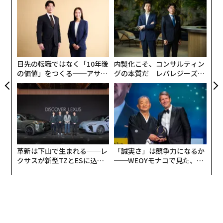
模組
な
“使
術
【N
た
なく
「
C】
ア
Ja
左右
er」
T
日
目先の転職ではなく「10年後
内製化こそ、コンサルティン
の価値」をつくる──アサイ
グの本質だ レバレジーズが
ンの長期伴走型支援とは
実践する、次世代ファームの
全貌
革新は下山で生まれる──レ
「誠実さ」は競争力になるか
クサスが新型TZとESに込め
──WEOYモナコで見た、く
た「DISCOVER」の哲学
ら寿司の経営哲学