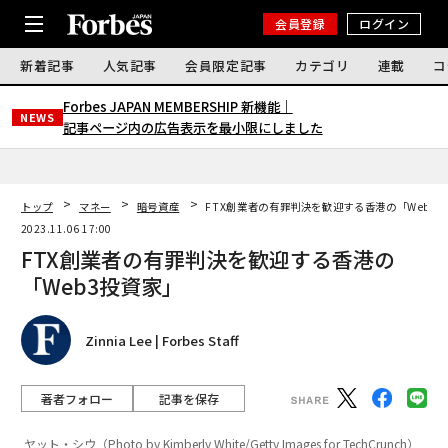
会員登録
ログイン
新着記事
人気記事
会員限定記事
カテゴリ
連載
コ
Forbes JAPAN MEMBERSHIP 新機能｜
NEWS
記事ページ内の広告表示を最小限にしました
トップ
マネー
暗号資産
FTX創業者の有罪判決を歓迎する香港の「Web3
2023.11.06 17:00
FTX創業者の有罪判決を歓迎する香港の
「Web3投資家」
Zinnia Lee | Forbes Staff
著者フォロー
記事を保存
ヤット・シウ（Photo by Kimberly White/Getty Images for TechCrunch）