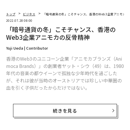
トップ
ビジネス
「暗号通貨の冬」こそチャンス、香港のWeb3企業アニモカの
2022.07.28 08:00
「暗号通貨の冬」こそチャンス、香港の
Web3企業アニモカの反骨精神
Yuji Ueda | Contributor
香港のWeb3のユニコーン企業「アニモカブランズ（Ani
moca Brands）」の創業者ヤット・シウ（49）は、1980
年代の音楽の都ウイーンで孤独な少年時代を過ごした
が、それは彼が当時のオーストリアでは珍しい中華圏の
血を引く子供だったからだけではない。
香港出身の父と台湾出身の母はともに音楽家で、幼かっ
たシウを現地の音楽学校に通わせて、ピアノとフルート
続きを見る
とチェロを学ばせた。しかし、彼にはプロのクラシック
音楽家になるための重要な資質の一つとされる絶対音感