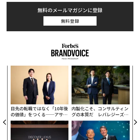
が欠けていた。
無料のメールマガジンに登録
「クラスメートたちはみんな譜面を見るだけでメロディ
無料登録
が頭に浮かんだが、私にはそのような能力が無かった。
自分はアウトサイダーなんだといつも思っていた」
模組
な
“使
術
【N
た
なく
「
C】
ア
Ja
左右
er」
T
日
目先の転職ではなく「10年後
内製化こそ、コンサルティン
の価値」をつくる──アサイ
グの本質だ レバレジーズが
ンの長期伴走型支援とは
実践する、次世代ファームの
全貌