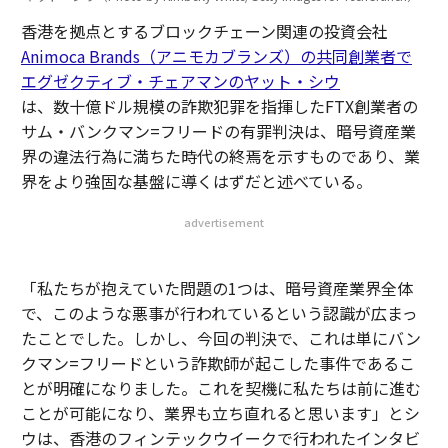
香港を拠点とするブロックチェーン関連の投資会社
Animoca Brands（アニモカブランズ）の共同創業者で
エグゼクティブ・チェアマンのヤット・シウ
は、数十億ドル規模の詐欺犯罪を指揮したFTX創業者の
サム・バンクマン=フリードの有罪判決は、暗号資産業
界の違法行為に満ちた時代の終焉を示すものであり、業
界をより強固な基盤に導くはずだと述べている。
advertisement
「私たちが抱えていた問題の1つは、暗号資産業界全体
で、このような悪事が行われているという認識が広まっ
たことでした。しかし、今回の判決で、これは単にバン
クマン=フリードという詐欺師が起こした事件であるこ
とが明確になりました。これを契機に私たちは前に進む
ことが可能になり、業界も立ち直れると思います」とシ
ウは、香港のフィンテックウイークで行われたインタビ