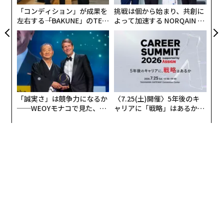
T
「コンディション」が成果を
挑戦は個から始まり、共創に
左右する――「BAKUNE」のTEN
よって加速する NORQAIN JA
TIALが支える「挑戦者の明
PAN 特別座談会
日」
「誠実さ」は競争力になるか
〈7.25(土)開催〉5年後のキ
──WEOYモナコで見た、く
ャリアに「戦略」はあるか。
ら寿司の経営哲学
トップエグゼクティブのキャ
リアに触れる1日│CAREER S
UMMIT 2026