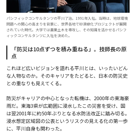
パシフィックコンサルタンツの平川了治。1991年入社。当時は、地球環境
問題への関心の高まりを背景に、世界各地で砂漠緑化プロジェクトが展開
されていた時代。大学では農業土木を専攻し、その知識を活かせるパシフ
ィックコンサルタンツに入社を決めた。
「防災は10点ずつを積み重ねる」。技師長の原
点
これほど広いビジョンを語れる平川とは、いったいどん
な人物なのか。そのキャリアをたどると、日本の防災史
との重なりも見えてくる。
防災がキャリアの中心となった転機は、2000年の東海豪
雨だ。東海3県が広範囲に浸水したこの災害を受け、国
は翌2001年に約50年ぶりとなる水防法改正に踏み切る。
浸水想定区域図の公表というリスクの見える化の第一歩
に、平川自身も関わった。