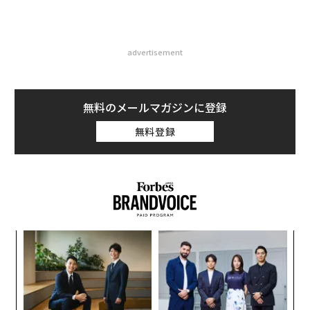
advertisement
無料のメールマガジンに登録
無料登録
ア
の
た
〜
織
う