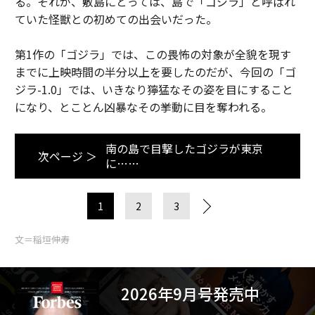
る。それが、敷島にとっては、島で「ゴジラ」と呼ばれ
ていた怪獣との初めての出会いだった。
第1作の「ゴジラ」では、この畏怖の対象が全貌を現す
までに上映時間の半分以上を要したのだが、今回の「ゴ
ジラ-1.0」では、いきなり獰猛なその姿を目にすること
になり、とことん凶暴なその挙動に目を奪われる。
南の島で目撃したゴジラが東京
次ページ ＞
に……
1
2
3
文＝稲垣伸寿
2026年9月号発売中