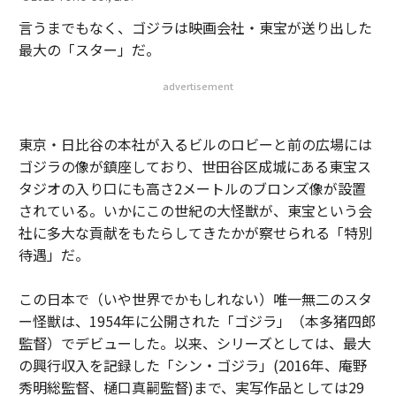
言うまでもなく、ゴジラは映画会社・東宝が送り出した
最大の「スター」だ。
advertisement
東京・日比谷の本社が入るビルのロビーと前の広場には
ゴジラの像が鎮座しており、世田谷区成城にある東宝ス
タジオの入り口にも高さ2メートルのブロンズ像が設置
されている。いかにこの世紀の大怪獣が、東宝という会
社に多大な貢献をもたらしてきたかが察せられる「特別
待遇」だ。
この日本で（いや世界でかもしれない）唯一無二のスタ
ー怪獣は、1954年に公開された「ゴジラ」（本多猪四郎
監督）でデビューした。以来、シリーズとしては、最大
の興行収入を記録した「シン・ゴジラ」(2016年、庵野
秀明総監督、樋口真嗣監督)まで、実写作品としては29