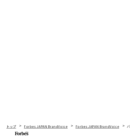
トップ
Forbes JAPAN BrandVoice
Forbes JAPAN BrandVoice
パシ