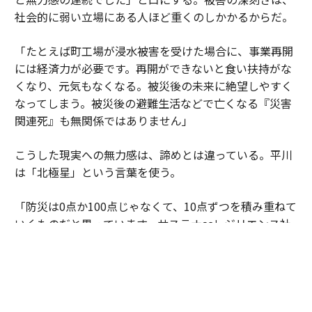
社会的に弱い立場にある人ほど重くのしかかるからだ。
「たとえば町工場が浸水被害を受けた場合に、事業再開
には経済力が必要です。再開ができないと食い扶持がな
くなり、元気もなくなる。被災後の未来に絶望しやすく
なってしまう。被災後の避難生活などで亡くなる『災害
関連死』も無関係ではありません」
こうした現実への無力感は、諦めとは違っている。平川
は「北極星」という言葉を使う。
「防災は0点か100点じゃなくて、10点ずつを積み重ねて
いくものだと思っています。サステナ∞レジリエンス社
会というのは、僕にとっては『北極星』を発見できたよ
うな思いで掲げています。1人の技術者として貢献でき
るのは幸せなこと。犠牲者ゼロだけでなく社会インフラ
の『機能停止ゼロ』も目指して、生涯現役で挑戦を続け
たい思いです」