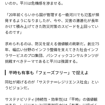
いのか。平川は危機感を滲ませる。
「20年前くらいから国が管理する一級河川でも氾濫が頻
発するようになりましたが、今や、災害の激甚化が長年
かけて積み上げてきた防災対策のスピードを上回ってい
るのです」
求められるのは、防災を捉える価値観の刷新だ。創立75
年、幅広い分野のインフラ整備を支えてきた社会インフ
ラサービスのプロ集団、パシフィックコンサルタンツが
挑戦すべきテーマであると平川は強調する。
平時も有事も「フェーズフリー」で捉えよ
同社が掲げるのが「サステナ∞レジリエンス社会」とい
うビジョンだ。
サステナビリティ(持続性・効率性)は「平時」の価値観
であり、レジリエンス(災害対応力)は「有事」に紐づく