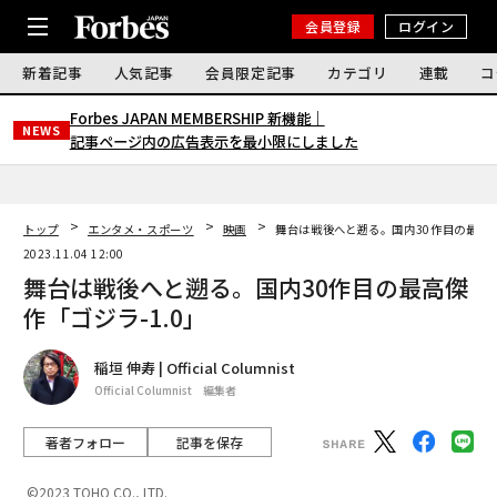
会員登録
ログイン
新着記事
人気記事
会員限定記事
カテゴリ
連載
コ
Forbes JAPAN MEMBERSHIP 新機能｜
NEWS
記事ページ内の広告表示を最小限にしました
トップ
エンタメ・スポーツ
映画
舞台は戦後へと遡る。国内30作目の最高傑
2023.11.04 12:00
舞台は戦後へと遡る。国内30作目の最高傑
作「ゴジラ-1.0」
稲垣 伸寿 | Official Columnist
Official Columnist 編集者
著者フォロー
記事を保存
©2023 TOHO CO., LTD.