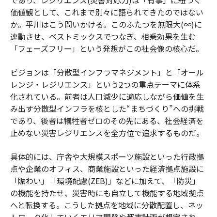
価値観として、これまで別々に語られてきたのではない
か。平川はこう問いかける。このふたつを無限大(∞)に
連動させ、ベストミックスでつなぎ、相乗効果を生む
「フェーズフリー」という発想がこの社会像の核心だ。
ビジョンは「分散型インフラマネジメント」と「オール
レンジ・レジリエンス」という2つの重点テーマに体系
化されている。前者は人口減少に適応しながら価値を生
み出す分散型インフラを核とした“まちづくり”への挑戦
であり、後者は犠牲者ゼロのその先にある、社会経済を
止めない災害レジリエンスを全方位で追求するものだ。
具体的には、庁舎や大規模スポーツ施設といった行政拠
点や企業のオフィス、商業施設といった経済拠点施設に
「賑わい」「環境配慮(ZEB)」などに加えて、「防災」
の機能を持たせ、災害時にも自立して機能する地域拠点
へと転換する。こうした拠点を地域に分散配置し、ネッ
トワーク化していくエリア開発や都市計画が想定され