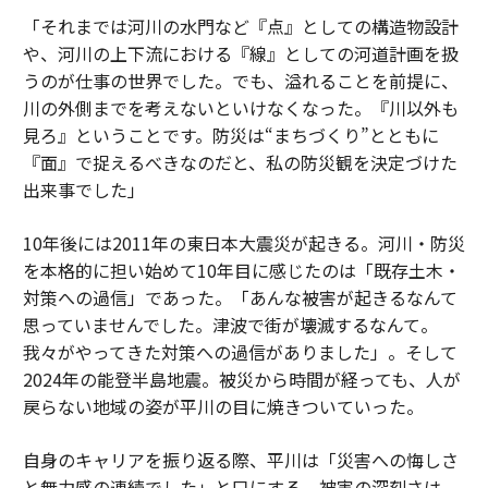
「それまでは河川の水門など『点』としての構造物設計
や、河川の上下流における『線』としての河道計画を扱
うのが仕事の世界でした。でも、溢れることを前提に、
川の外側までを考えないといけなくなった。『川以外も
見ろ』ということです。防災は“まちづくり”とともに
『面』で捉えるべきなのだと、私の防災観を決定づけた
出来事でした」
10年後には2011年の東日本大震災が起きる。河川・防災
を本格的に担い始めて10年目に感じたのは「既存土木・
対策への過信」であった。「あんな被害が起きるなんて
思っていませんでした。津波で街が壊滅するなんて。
我々がやってきた対策への過信がありました」。そして
2024年の能登半島地震。被災から時間が経っても、人が
戻らない地域の姿が平川の目に焼きついていった。
自身のキャリアを振り返る際、平川は「災害への悔しさ
と無力感の連続でした」と口にする。被害の深刻さは、