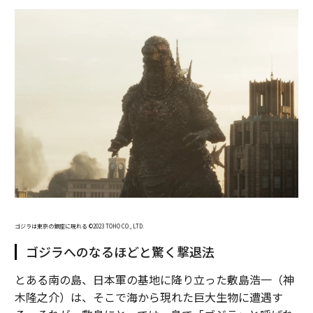
ゴジラは東京の銀座に現れる ©2023 TOHO CO., LTD.
ゴジラへのなるほどと驚く撃退法
とある南の島、日本軍の基地に降り立った敷島浩一（神
木隆之介）は、そこで海から現れた巨大生物に遭遇す