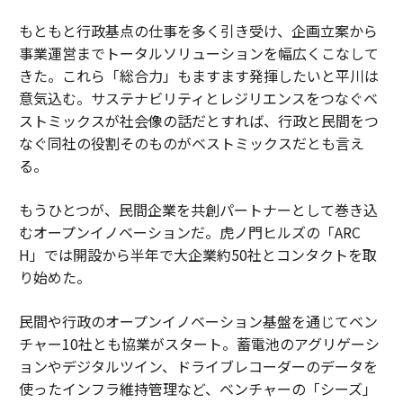
もともと行政基点の仕事を多く引き受け、企画立案から
事業運営までトータルソリューションを幅広くこなして
きた。これら「総合力」もますます発揮したいと平川は
意気込む。サステナビリティとレジリエンスをつなぐベ
ストミックスが社会像の話だとすれば、行政と民間をつ
なぐ同社の役割そのものがベストミックスだとも言え
る。
もうひとつが、民間企業を共創パートナーとして巻き込
むオープンイノベーションだ。虎ノ門ヒルズの「ARC
H」では開設から半年で大企業約50社とコンタクトを取
り始めた。
民間や行政のオープンイノベーション基盤を通じてベン
チャー10社とも協業がスタート。蓄電池のアグリゲーシ
ョンやデジタルツイン、ドライブレコーダーのデータを
使ったインフラ維持管理など、ベンチャーの「シーズ」