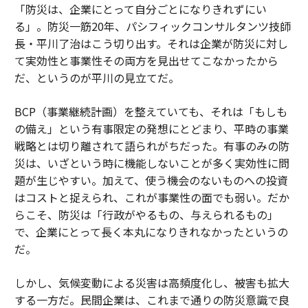
「防災は、企業にとって自分ごとになりきれずにい
る」。防災一筋20年、パシフィックコンサルタンツ技師
長・平川了治はこう切り出す。それは企業が防災に対し
て実効性と事業性その両方を見出せてこなかったから
だ、というのが平川の見立てだ。
BCP（事業継続計画）を整えていても、それは「もしも
の備え」という有事限定の発想にとどまり、平時の事業
戦略とは切り離されて語られがちだった。有事のみの防
災は、いざという時に機能しないことが多く実効性に問
題が生じやすい。加えて、使う機会のないものへの投資
はコストと捉えられ、これが事業性の面でも弱い。だか
らこそ、防災は「行政がやるもの、与えられるもの」
で、企業にとって長く本丸になりきれなかったというの
だ。
しかし、気候変動による災害は高頻度化し、被害も拡大
する一方だ。民間企業は、これまで通りの防災意識で良