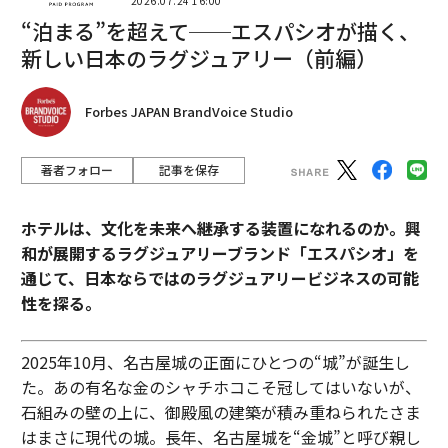
2026.07.24 16:00
“泊まる”を超えて──エスパシオが描く、
新しい日本のラグジュアリー（前編）
Forbes JAPAN BrandVoice Studio
著者フォロー
記事を保存
ホテルは、文化を未来へ継承する装置になれるのか。興
和が展開するラグジュアリーブランド「エスパシオ」を
通じて、日本ならではのラグジュアリービジネスの可能
性を探る。
2025年10月、名古屋城の正面にひとつの“城”が誕生し
た。あの有名な金のシャチホコこそ冠してはいないが、
石組みの壁の上に、御殿風の建築が積み重ねられたさま
はまさに現代の城。長年、名古屋城を“金城”と呼び親し