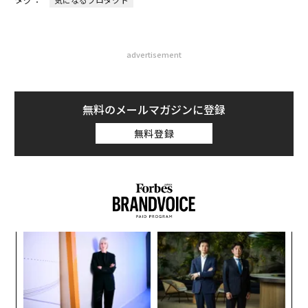
advertisement
無料のメールマガジンに登録
無料登録
ナ併
挑
k」
よっ
ック
PA
「
由
3
C