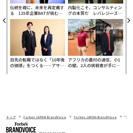
る
伝統を礎に、未来を再定義す
内製化こそ、コンサルティン
る 125年企業BATが挑むス
グの本質だ レバレジーズが
モークレスな未来
実践する、次世代ファームの
全貌
目先の転職ではなく「10年後
アフリカの農村の通信、小1
の価値」をつくる──アサイ
の壁。2人の挑戦者が手にし
ンの長期伴走型支援とは
た「次なる武器」
トップ
Forbes JAPAN BrandVoice
Forbes JAPAN BrandVoice
“泊