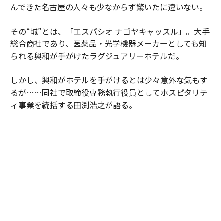
んできた名古屋の人々も少なからず驚いたに違いない。
その“城”とは、「エスパシオ ナゴヤキャッスル」。大手
総合商社であり、医薬品・光学機器メーカーとしても知
られる興和が手がけたラグジュアリーホテルだ。
しかし、興和がホテルを手がけるとは少々意外な気もす
るが……同社で取締役専務執行役員としてホスピタリテ
ィ事業を統括する田渕浩之が語る。
「興和というと多くの方が『キューピーコーワ』や『バ
ンテリンコーワ』など医薬品のイメージをおもちかと思
いますが、その歴史は古く、1894年に名古屋で綿布問屋
として創業したことに遡ります。その後、海外へ駐在所
を展開したことから商社機能をもつようになり、光学・
医薬品の製造で名を馳せるようになりました。実は、そ
の事業領域はきわめて広く、現在も国際的なネットワー
クを活用しながら、多角的に展開しています」