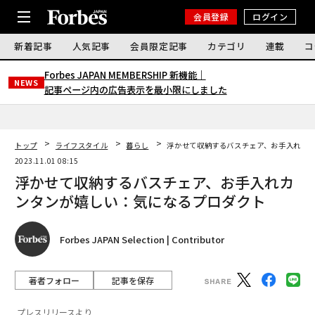
会員登録
ログイン
新着記事
人気記事
会員限定記事
カテゴリ
連載
コ
Forbes JAPAN MEMBERSHIP 新機能｜
NEWS
記事ページ内の広告表示を最小限にしました
トップ
ライフスタイル
暮らし
浮かせて収納するバスチェア、お手入れカ
2023.11.01 08:15
浮かせて収納するバスチェア、お手入れカ
ンタンが嬉しい：気になるプロダクト
Forbes JAPAN Selection | Contributor
著者フォロー
記事を保存
プレスリリースより