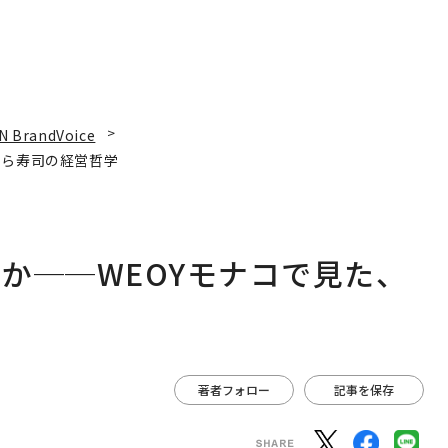
N BrandVoice
くら寿司の経営哲学
か──WEOYモナコで見た、
著者フォロー
記事を保存