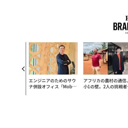
エンジニアのためのサウ
アフリカの農村の通信
ナ併設オフィス「Mobiu
小1の壁。2人の挑戦者
s Park」がオープン──
手にした「次なる武器
タマディックが健康経営
を徹底する理由