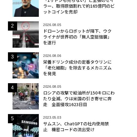
ラー、取得原価割れで約165億円のビ
ットコインを売却
2026.08.05
ドローンからロボットが降下、ウク
ライナが世界初の「無人空挺強襲」
を遂行
2026.08.06
栄養ドリンク成分の定番タウリンに
「老化細胞」を除去するメカニズム
を発見
2026.08.05
ロシアの攻撃で給油所が150キロにわ
たり全滅、ウは米国の引き寄せに奔
走 全面侵攻1623日目
2023.05.03
サムスン、ChatGPTの社内使用禁
止 機密コードの流出受け