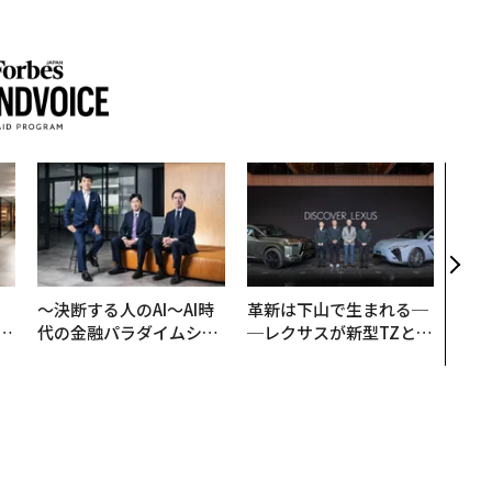
「誠
るか
見た
学
、
〜決断する人のAI〜AI時
革新は下山で生まれる─
が
代の金融パラダイムシフ
─レクサスが新型TZとE
」
ト、「超個別化」の核心
Sに込めた「DISCOVE
【MUFG×ウェルスナビ
R」の哲学
×PwC】