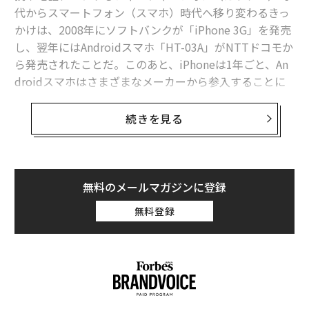
代からスマートフォン（スマホ）時代へ移り変わるきっ
かけは、2008年にソフトバンクが「iPhone 3G」を発売
し、翌年にはAndroidスマホ「HT-03A」がNTTドコモか
ら発売されたことだ。このあと、iPhoneは1年ごと、An
droidスマホはさまざまなメーカーから参入することに
なり、社会現象に発展するほどの注目を集めていくこと
になる。
続きを見る
あれから十数年。NTTドコモが2010年から2023年まで
の14年間で、モバイルICTの使われかたの調査結果をま
とめた「モバイル社会白書2023年版」を公開。時代の移
無料のメールマガジンに登録
り変わりが可視化されている。
無料登録
まず、もっともよく利用する携帯電話の推移は、2010年
にはわずか3.6%だったスマホが、2023年には95.9%を
占めるまでに成長している。筆者のように昔からスマホ
に慣れ親しんできたものからしたら、一気にスマホに切
り替わったかと思いきや、シェア半分に至るまでに約5