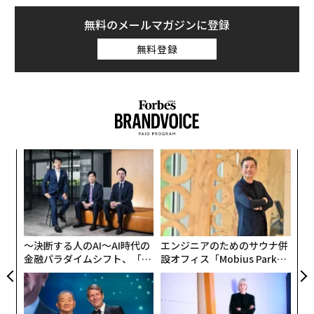
無料のメールマガジンに登録
無料登録
キ
パ
か。
技
キャ
無
挑
R S
防
よっ
PA
〜決断する人のAI〜AI時代の
エンジニアのためのサウナ併
金融パラダイムシフト、「超
設オフィス「Mobius Park」
個別化」の核心 【MUFG×ウ
がオープン──タマディック
ェルスナビ×PwC】
が健康経営を徹底する理由