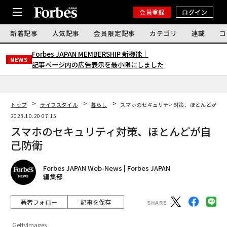
会員登録
ログイン
新着記事
人気記事
会員限定記事
カテゴリ
連載
コ
Forbes JAPAN MEMBERSHIP 新機能｜
NEWS
記事ページ内の広告表示を最小限にしました
トップ
ライフスタイル
暮らし
スマホのセキュリティ対策、ほとんどが自
2023.10.20 07:15
スマホのセキュリティ対策、ほとんどが自
己防衛
Forbes JAPAN Web-News | Forbes JAPAN
編集部
著者フォロー
記事を保存
GettyImages