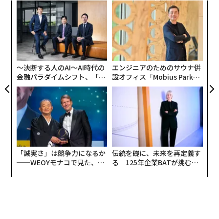
キ
パ
年もかかっていた。
か。
技
キャ
無
挑
R S
防
よっ
PA
〜決断する人のAI〜AI時代の
エンジニアのためのサウナ併
金融パラダイムシフト、「超
設オフィス「Mobius Park」
個別化」の核心 【MUFG×ウ
がオープン──タマディック
ェルスナビ×PwC】
が健康経営を徹底する理由
「誠実さ」は競争力になるか
伝統を礎に、未来を再定義す
──WEOYモナコで見た、く
る 125年企業BATが挑むス
ら寿司の経営哲学
モークレスな未来
では、iPhoneとAndroidスマホの比率遷移はどうなのか
というと、2011年は約6割がiPhoneだったものの、その