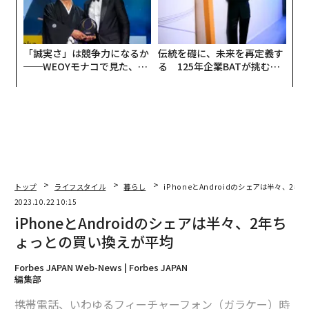
「誠実さ」は競争力になるか
伝統を礎に、未来を再定義す
──WEOYモナコで見た、く
る 125年企業BATが挑むス
ら寿司の経営哲学
モークレスな未来
トップ
ライフスタイル
暮らし
iPhoneとAndroidのシェアは半々、2
2023.10.22 10:15
iPhoneとAndroidのシェアは半々、2年ち
ょっとの買い換えが平均
Forbes JAPAN Web-News | Forbes JAPAN
編集部
携帯電話、いわゆるフィーチャーフォン（ガラケー）時