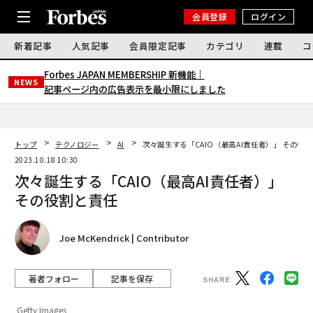
会員登録
ログイン
新着記事
人気記事
会員限定記事
カテゴリ
連載
コ
Forbes JAPAN MEMBERSHIP 新機能｜
NEWS
記事ページ内の広告表示を最小限にしました
トップ
テクノロジー
AI
次々誕生する「CAIO（最高AI責任者）」 その役
2023.10.18 10:30
次々誕生する「CAIO（最高AI責任者）」
その役割と責任
Joe McKendrick | Contributor
著者フォロー
記事を保存
Getty Images