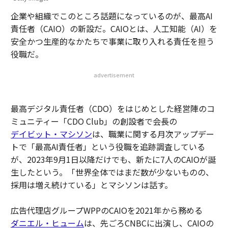
企業や組織でこのところ話題になっているのが、最高AI
責任者（CAIO）の新設だ。CAIOとは、人工知能（AI）を
安全かつ生産的なかたちで事業に取り入れる責任を担う
役職だ。
advertisement
最高デジタル責任者（CDO）をはじめとした経営陣のコ
ミュニティー「CDO Club」の創設者で会長の
デイビット・マシソン
は、職業に関する月次アップデー
トで「最高AI責任者」という役職を追跡調査している
が、2023年9月1日以降だけでも、新たに7人のCAIOが誕
生したという。「世界全体ではまだ数が少ないものの、
採用は増え続けている」とマシソンは話す。
広告代理店グループWPPのCAIOを2021年から務める
ダニエル・ヒューム
は、先ごろCNBCに出演し、CAIOの