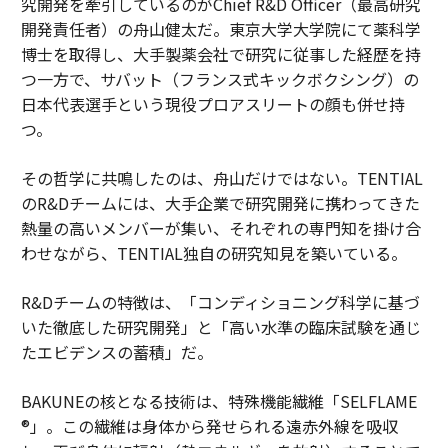
究開発を牽引しているのがChief R&D Officer（最高研究
開発責任者）の舟山健太だ。東京大学大学院にて薬科学
博士を取得し、大手製薬会社で研究に従事した経歴を持
つ一方で、サバット（フランス式キックボクシング）の
日本代表選手という現役プロアスリートの顔も併せ持
つ。
その哲学に共鳴したのは、舟山だけではない。TENTIAL
のR&Dチームには、大手企業で研究開発に携わってきた
熱量の高いメンバーが集い、それぞれの専門知を掛け合
わせながら、TENTIAL独自の研究知見を築いている。
R&Dチームの特徴は、「コンディショニング科学に基づ
いた徹底した研究開発」と「高い水準の臨床試験を通じ
たエビデンスの蓄積」だ。
BAKUNEの核となる技術は、特殊機能繊維「SELFLAME
®」。この繊維は身体から発せられる遠赤外線を吸収