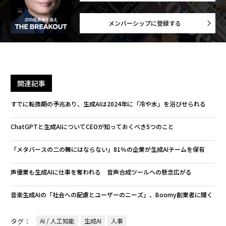
メンバーシップに登録する
関連記事
すでに転換期の予兆あり、生成AIは2024年に「冷や水」を浴びせられる
ChatGPTと生成AIについてCEOが知っておくべき5つのこと
「メタバースの二の舞にはならない」81％の企業が生成AIチームを保有
声優業も生成AIに仕事を奪われる 音声合成ツールへの懸念広がる
音楽生成AIの「社会への配慮とユーザーのニーズ」、Boomy創業者に聞く
タグ：
AI / 人工知能
生成AI
人事