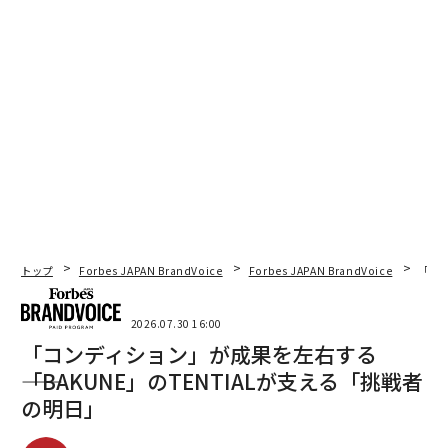
トップ
Forbes JAPAN BrandVoice
Forbes JAPAN BrandVoice
「コン
2026.07.30 16:00
「コンディション」が成果を左右する
――「BAKUNE」のTENTIALが支える「挑戦者
の明日」