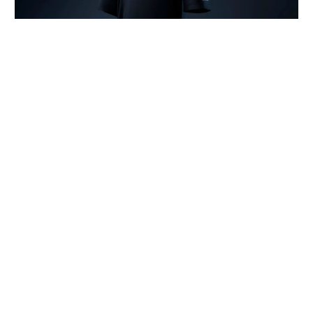
「寝返りのしにくさ」や夏場の「汗による不快感」を睡眠環境の課題とし
て設定し、設計と通気性、吸湿性にこだわった「BAKUNE Dry Pro」
TENTIALは、良質な睡眠を睡眠生理学と睡眠環境の両面
から深掘り追求していく中で、寝床内環境（温度・湿
度）のコントロール、肌あたりや素材の快適性、睡眠中
の動きやすさという3つの要素が重要であると捉えた。
そして、その各要素に対し、これまで積み重ねた研究成
果を落とし込んだのが「BAKUNE Dry Pro」だ。
※3
綿素材比約2.4倍の通気性と約1.3倍の吸放湿性
が熱と
蒸れを効率的に逃がし、接触冷感のナイロン「SELFLAM
E®」×レーヨンの独自構造でひんやり滑らかな肌触りを