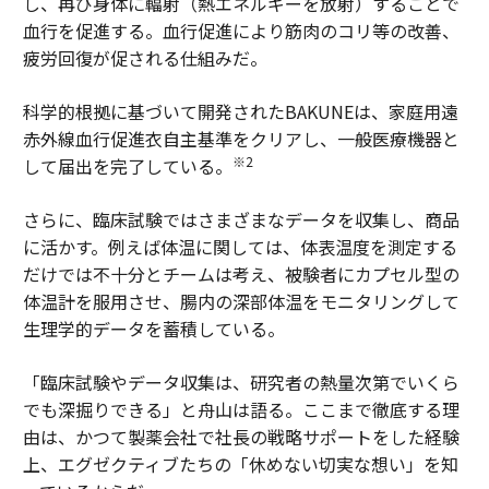
し、再び身体に輻射（熱エネルギーを放射）することで
血行を促進する。血行促進により筋肉のコリ等の改善、
疲労回復が促される仕組みだ。
科学的根拠に基づいて開発されたBAKUNEは、家庭用遠
赤外線血行促進衣自主基準をクリアし、一般医療機器と
※2
して届出を完了している。
さらに、臨床試験ではさまざまなデータを収集し、商品
に活かす。例えば体温に関しては、体表温度を測定する
だけでは不十分とチームは考え、被験者にカプセル型の
体温計を服用させ、腸内の深部体温をモニタリングして
生理学的データを蓄積している。
「臨床試験やデータ収集は、研究者の熱量次第でいくら
でも深掘りできる」と舟山は語る。ここまで徹底する理
由は、かつて製薬会社で社長の戦略サポートをした経験
上、エグゼクティブたちの「休めない切実な想い」を知