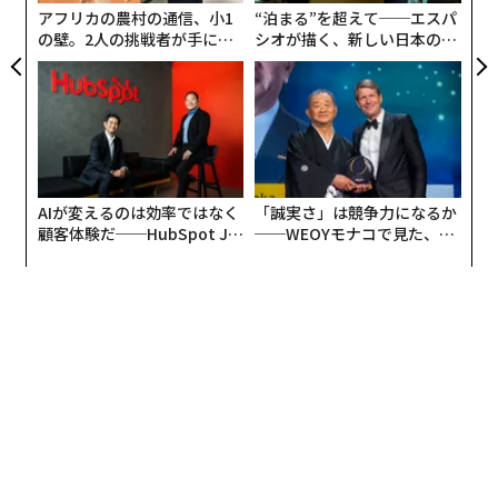
全
アフリカの農村の通信、小1
“泊まる”を超えて──エスパ
の壁。2人の挑戦者が手にし
シオが描く、新しい日本のラ
た「次なる武器」
グジュアリー（前編）
AIが変えるのは効率ではなく
「誠実さ」は競争力になるか
顧客体験だ──HubSpot Ja
──WEOYモナコで見た、く
panが語る「Grow Better」
ら寿司の経営哲学
な組織のつくり方