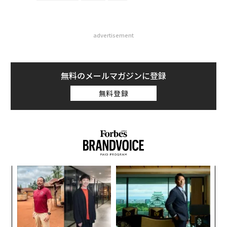
advertisement
無料のメールマガジンに登録
無料登録
パ
技
無
内
防
グ
実