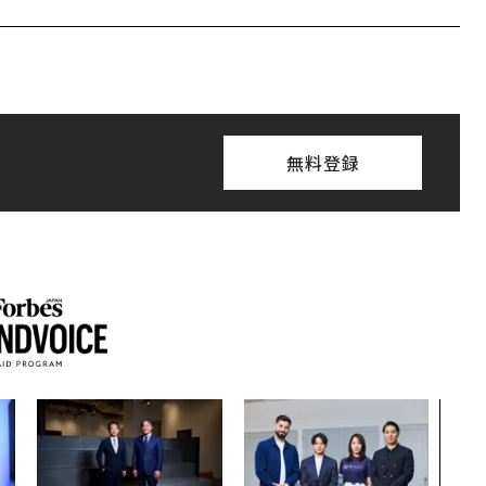
無料登録
「老
創業
カク