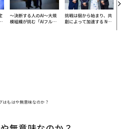
る、
定
〜決断する人のAI〜大規
挑戦は個から始まり、共
T
模組織が挑む「AIフル実
創によって加速する NOR
未
装」“使う”企業から“動
QAIN JAPAN 特別座談会
く”企業へ【NTTドコモ
ビジネス×PwC】
グはもはや無意味なのか？
はや無意味なのか？