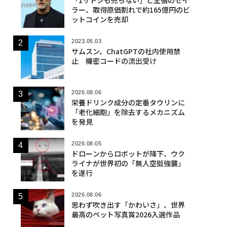
ラー、取得原価割れで約165億円のビ
ットコインを売却
2023.05.03
サムスン、ChatGPTの社内使用禁
止 機密コードの流出受け
2026.08.06
栄養ドリンク成分の定番タウリンに
「老化細胞」を除去するメカニズム
を発見
2026.08.05
ドローンからロボットが降下、ウク
ライナが世界初の「無人空挺強襲」
を遂行
2026.08.06
思わず吹き出す「かわいさ」、世界
最高のペット写真賞2026入選作品