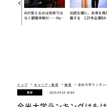
AIが変えるのは効率では
伝統を礎に、未来を再
なく顧客体験だ──Hub
義する 125年企業BA
Spot Japanが語る「Gr
が挑むスモークレスな
ow Better」な組織のつ
来
くり方
トップ
キャリア・教育
教育
全米大学ランキン
教育
2023.04.10 10:00
全米大学ランキングはも