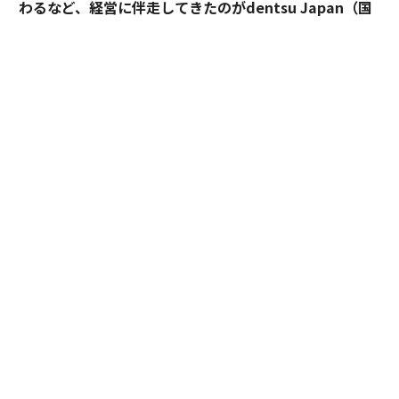
わるなど、経営に伴走してきたのがdentsu Japan（国
内電通グループ）だ。
新企業理念体系は、一般的なMVV
の形にとらわれず、V
※
ision（ビジョン/ありたい姿）、Values（バリューズ/価
値観）、Foundation（ファウンデーション/事業におけ
る礎）という形で言語化され、ソニーフィナンシャルグ
ループ（以下、ソニーFG）の価値観を改めて内外に浸透
させつつある。
ソニーFGのブランド責任者として、企業理念体系の再定
義をリードしてきた執行役員 ブランド・サステナビリテ
ィ戦略推進部担当の中路宏志と、dentsu Japanを代表
して電通のビジネスプロデューサー 小川 潤、クリエイ
ティブディレクター 日比昭道が、グループ各社のトップ
の意志を引き出し、共鳴させた、第二創業の取り組みを
振り返る。