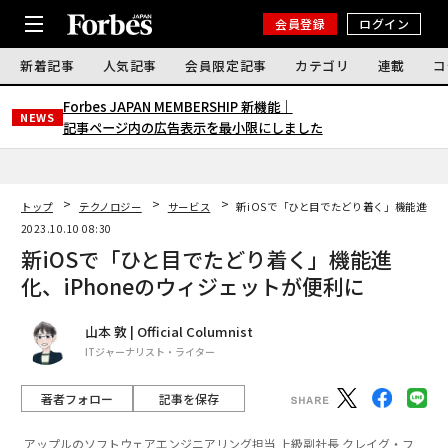
会員登録
ログイン
新着記事
人気記事
会員限定記事
カテゴリ
連載
コ
Forbes JAPAN MEMBERSHIP 新機能｜
NEWS
記事ページ内の広告表示を最小限にしました
トップ
テクノロジー
サービス
新iOSで「ひと目でたどり着く」機能進化、
2023.10.10 08:30
新iOSで「ひと目でたどり着く」機能進
化、iPhoneのウィジェットが便利に
山本 敦 | Official Columnist
ITジャーナリスト・ライター
著者フォロー
記事を保存
アップルのソフトウェアエンジニアリング担当 上級副社長 クレイグ・フ