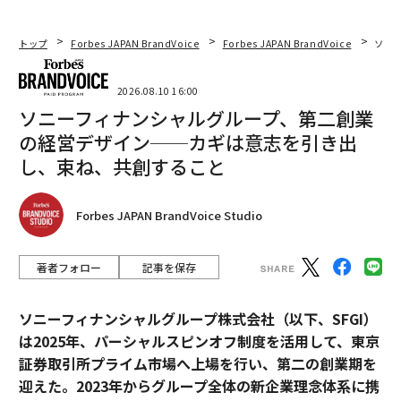
トップ
Forbes JAPAN BrandVoice
Forbes JAPAN BrandVoice
ソニ
2026.08.10 16:00
ソニーフィナンシャルグループ、第二創業
の経営デザイン──カギは意志を引き出
し、束ね、共創すること
Forbes JAPAN BrandVoice Studio
著者フォロー
記事を保存
ソニーフィナンシャルグループ株式会社（以下、SFGI）
は2025年、パーシャルスピンオフ制度を活用して、東京
証券取引所プライム市場へ上場を行い、第二の創業期を
迎えた。2023年からグループ全体の新企業理念体系に携