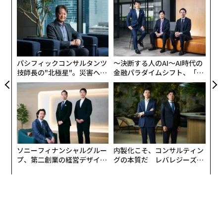
パシ
〜
ラグ
織
う
挑
T
よっ
PA
パシフィックコンサルタンツ
〜決断する人のAI〜AI時代の
技師長の"北極星"。災害への
金融パラダイムシフト、「超
無力感を乗り越え見つけた、
個別化」の核心 【MUFG×ウ
防災一筋20年の答え
ェルスナビ×PwC】
ソニーフィナンシャルグルー
内製化こそ、コンサルティン
プ、第二創業の経営デザイン
グの本質だ レバレジーズが
──カギは意志を引き出し、
実践する、次世代ファームの
束ね、共創すること
全貌