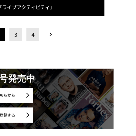
「ライブアクティビティ」
2
3
4
月号発売中
ちらから
登録する