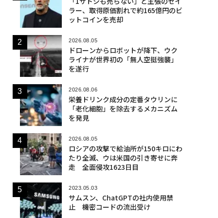
「1サトシも売らない」と主張のセイ
ラー、取得原価割れで約165億円のビ
ットコインを売却
2026.08.05
ドローンからロボットが降下、ウク
ライナが世界初の「無人空挺強襲」
を遂行
2026.08.06
栄養ドリンク成分の定番タウリンに
「老化細胞」を除去するメカニズム
を発見
2026.08.05
ロシアの攻撃で給油所が150キロにわ
たり全滅、ウは米国の引き寄せに奔
走 全面侵攻1623日目
2023.05.03
サムスン、ChatGPTの社内使用禁
止 機密コードの流出受け