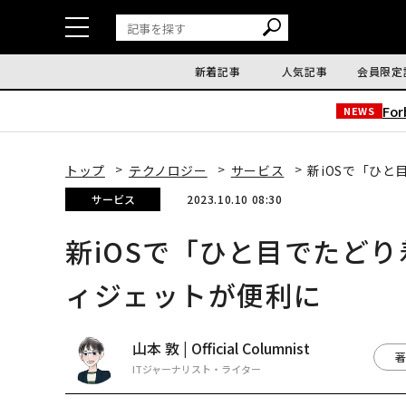
新着記事
人気記事
会員限定
Fo
NEWS
トップ
テクノロジー
サービス
新iOSで「ひと
サービス
2023.10.10 08:30
新iOSで「ひと目でたどり
ィジェットが便利に
山本 敦 | Official Columnist
著
ITジャーナリスト・ライター