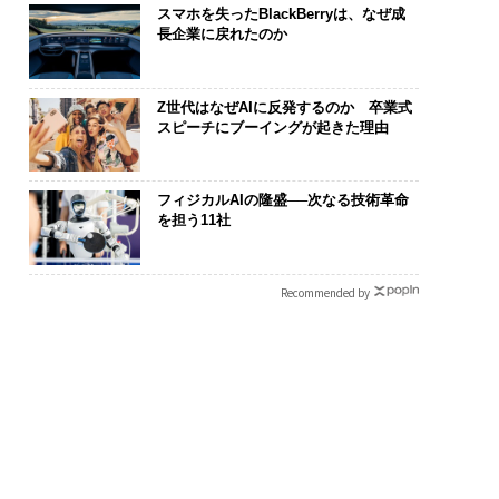
スマホを失ったBlackBerryは、なぜ成
長企業に戻れたのか
Z世代はなぜAIに反発するのか 卒業式
スピーチにブーイングが起きた理由
フィジカルAIの隆盛──次なる技術革命
を担う11社
Recommended by