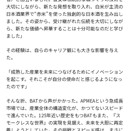
大切にしながら、新たな発想を取り入れ、白米が主流の
日本酒業界で“赤米”を使った独創的な日本酒を生み出し
ました。その姿から、受け継がれた伝統を大切にしなが
ら、新たな価値へ昇華することは十分可能なのだと学び
ました」
その経験は、自らのキャリア観にも大きな影響を与え
た。
「成熟した産業を未来につなげるためにイノベーション
を起こす。それこそが自分の使命だと感じるようになっ
たのです」
そんな折、BATから声がかかった。APMEAという急成長
市場では、産業全体の構造変化が、かつてないスピード
で進んでいた。125年近い歴史をもつBATもまた、『ス
モークレスな世界』の実現を見据え、未来を大胆に再定
義しようとしていた。その挑戦とスピード感は、まさに