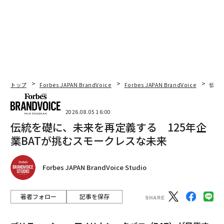
トップ
Forbes JAPAN BrandVoice
Forbes JAPAN BrandVoice
伝統
2026.08.05 16:00
伝統を礎に、未来を再定義する 125年企
業BATが挑むスモークレスな未来
Forbes JAPAN BrandVoice Studio
著者フォロー
記事を保存