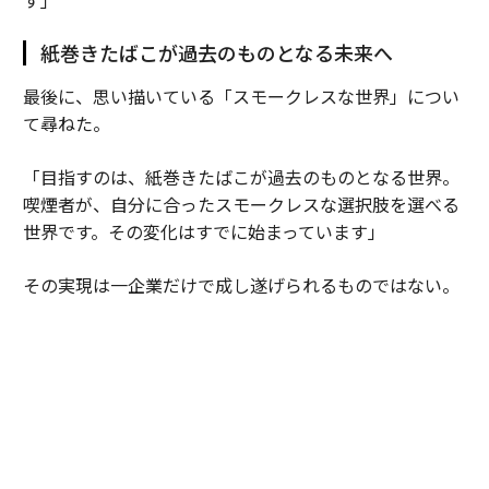
紙巻きたばこが過去のものとなる未来へ
最後に、思い描いている「スモークレスな世界」につい
て尋ねた。
「目指すのは、紙巻きたばこが過去のものとなる世界。
喫煙者が、自分に合ったスモークレスな選択肢を選べる
世界です。その変化はすでに始まっています」
その実現は一企業だけで成し遂げられるものではない。
「喫煙者に、より良い選択肢を知ってもらうことが重要
です。そのためには、政策関係者、小売り・流通パート
ナー、取引先、消費者、メディアなど、たくさんの人々
の協力が欠かせません。科学的根拠に基づいた情報提供
とリスクに応じた規制のもとで、選択肢への理解を広げ
ていく必要があります」