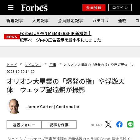
会員登録
ログイン
新着記事
人気記事
会員限定記事
カテゴリ
連載
コ
Forbes JAPAN MEMBERSHIP 新機能｜
NEWS
記事ページ内の広告表示を最小限にしました
トップ
サイエンス
宇宙
オリオン大星雲の「爆発の指」や浮遊天体 ウェ
2023.10.10 14:30
オリオン大星雲の「爆発の指」や浮遊天
体 ウェッブ望遠鏡が撮影
Jamie Carter | Contributor
著者フォロー
記事を保存
ジェイムズ・ウェッブ宇宙望遠鏡の近赤外線カメラNIRCamの長波長域チ