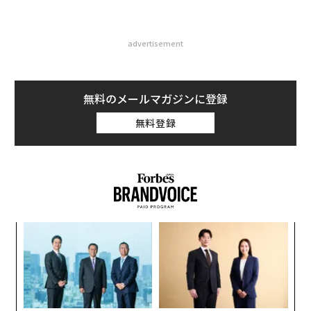
advertisement
無料のメールマガジンに登録
無料登録
代の
エ
「超
設オ
×ウ
が
伝
が
る
モ