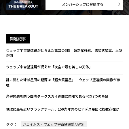
メンバーシップに登録する
関連記事
ウェッブ宇宙望遠鏡がとらえた驚異の3枚 超新星残骸、惑星状星雲、大型
銀河
ウェッブ宇宙望遠鏡が捉えた「夜空で最も美しい天体」
謎に満ちた球状星団の起源は「超大質量星」 ウェッブ望遠鏡の画像が示
唆
光害問題を問う国際ダークスカイ週間に肉眼で見るべき7つの星景
地球に最も近いブラックホール、150光年先のヒアデス星団に複数存在か
タグ：
ジェイムズ・ウェッブ宇宙望遠鏡/JWST