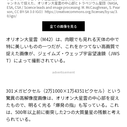
ャンネルで捉えた、オリオン大星雲の中心部とトラペジウム星団（NASA,
ESA, CSA / Science leads and image processing: M. McCaughrean, S. Pear
son, CC BY-SA 3.0 IGO）https://creativecommons.org/licenses/by-sa/3.
0/igo/
全ての画像を見る
オリオン大星雲（M42）は、肉眼でも見れる天体の中で
特に美しいものの一つだが、これをかつてない高画質で
捉えた画像が、ジェイムズ・ウェッブ宇宙望遠鏡（JWS
T）によって撮影されている。
advertisement
301メガピクセル（2万1000×1万4351ピクセル）という
驚異の高解像度画像は、オリオン大星雲の中心部を捉え
たもので、明るく光る「爆発の指」も写っている。これ
は、500年以上前に衝突した2つの大質量星の残骸と考え
られている。