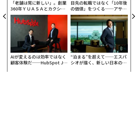
「老舗は常に新しい」。創業
目先の転職ではなく「10年後
360年ＹＵＡＳＡとカクシン
の価値」をつくる──アサイ
CEO田尻望が語る、AIを超え
ンの長期伴走型支援とは
る人の価値
AIが変えるのは効率ではなく
“泊まる”を超えて──エスパ
顧客体験だ──HubSpot Ja
シオが描く、新しい日本のラ
panが語る「Grow Better」
グジュアリー（前編）
な組織のつくり方