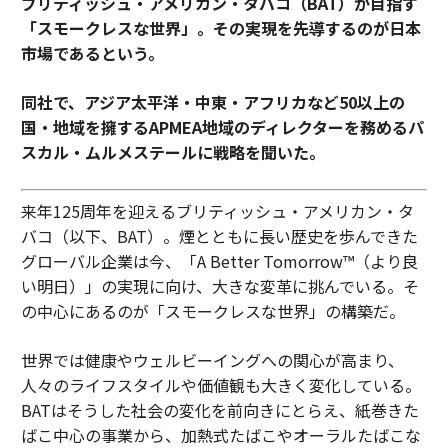
ブリティッシュ・アメリカン・タバコ（BAT）が目指す
「スモークレスな世界」。その実現を先導するのが日本
市場であるという。
同社で、アジア太平洋・中東・アフリカなど50以上の
国・地域を擁するAPMEA地域のディレクターを務めるパ
スカル・ムルメステールに戦略を聞いた。
来年125周年を迎えるブリティッシュ・アメリカン・タ
バコ（以下、BAT）。煙とともに長い歴史を歩んできた
グローバル企業は今、「A Better Tomorrow™（より良
い明日）」の実現に向け、大きな変革に挑んでいる。そ
の中心にあるのが「スモークレスな世界」の構築だ。
世界では健康やウェルビーイングへの関心が高まり、
人々のライフスタイルや価値観も大きく変化している。
BATはそうした社会の変化を前向きにとらえ、紙巻きた
ばこ中心の事業から、加熱式たばこやオーラルたばこな