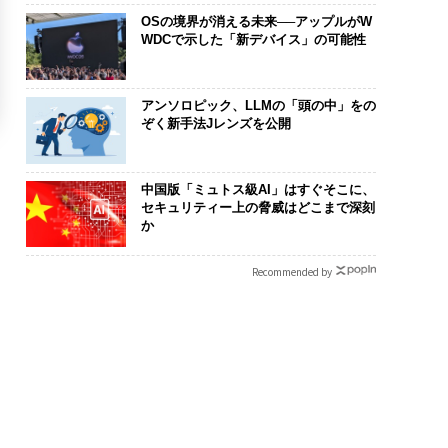
OSの境界が消える未来──アップルがW
WDCで示した「新デバイス」の可能性
アンソロピック、LLMの「頭の中」をの
ぞく新手法Jレンズを公開
中国版「ミュトス級AI」はすぐそこに、
セキュリティー上の脅威はどこまで深刻
か
Recommended by