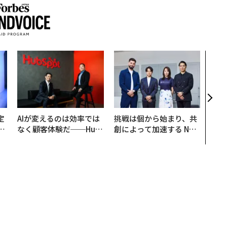
アフ
小1
手に
定
AIが変えるのは効率では
挑戦は個から始まり、共
T
なく顧客体験だ──Hub
創によって加速する NOR
未
Spot Japanが語る「Gr
QAIN JAPAN 特別座談会
ow Better」な組織のつ
くり方