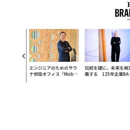
エンジニアのためのサウ
伝統を礎に、未来を再
ナ併設オフィス「Mobiu
義する 125年企業BA
s Park」がオープン──
が挑むスモークレスな
タマディックが健康経営
来
を徹底する理由