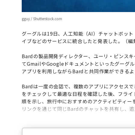
gguy / Shutterstock.com
グーグルは19日、人工知能（AI）チャットボット「Ba
イブなどのサービスに統合したと発表した。（編
Bardの製品開発ディレクター、ユーリ・ピンスキ
てGmailやGoogleドキュメントといったグ
アプリを利用しながらBardと共同作業ができる
Bardは一度の会話で、複数のアプリにアクセスでき
をチェックして最適な日程を確認した後、フライト
順を示し、旅行中におすすめのアクティビティーを
リンクを通じて同じBardのチャットを共有し、