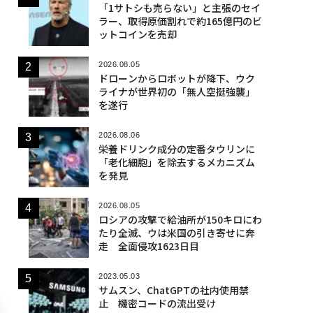
「1サトシも売らない」と主張のセイ
ラー、取得原価割れで約165億円のビ
ットコインを売却
2026.08.05
ドローンからロボットが降下、ウク
ライナが世界初の「無人空挺強襲」
を遂行
2026.08.06
栄養ドリンク成分の定番タウリンに
「老化細胞」を除去するメカニズム
を発見
2026.08.05
ロシアの攻撃で給油所が150キロにわ
たり全滅、ウは米国の引き寄せに奔
走 全面侵攻1623日目
2023.05.03
サムスン、ChatGPTの社内使用禁
止 機密コードの流出受け