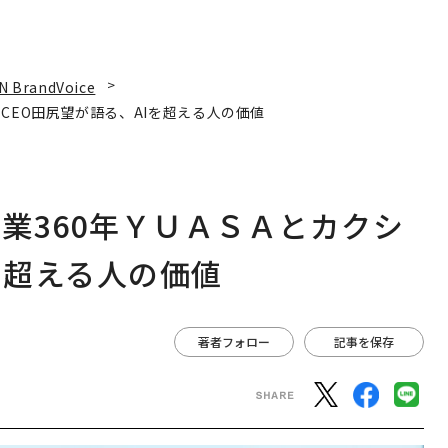
N BrandVoice
CEO田尻望が語る、AIを超える人の価値
業360年ＹＵＡＳＡとカクシ
を超える人の価値
著者フォロー
記事を保存