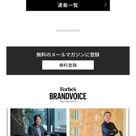
連載一覧
advertisement
無料のメールマガジンに登録
無料登録
革
ク
た「
〜
金