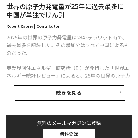
世界の原子力発電量が25年に過去最多に
中国が単独でけん引
Robert Rapier | Contributor
2025年の世界の原子力発電量は2845テラワット時で、
過去最多を記録した。その増加分はすべて中国によるも
のだった。
英業界団体エネルギー研究所（EI）が発行した「世界エ
ネルギー統計レビュー」によると、25年の世界の原子力
発電量は前年比1.3％、30テラワット時増加した。中国
の増加分は34テラワット時を超えたため、同国を除け
続きを見る
ば、世界の原子力発電量は減少したことになる。
この数字は「世界的な原子力ルネッサンス」という大ま
かな主張より、業界の実情をより的確に捉えている。原
無料のメールマガジンに登録
子力発電量は増加しているものの、拡大は特定の国に集
無料登録
中している。米国は引き続き世界最多の原子力発電所を