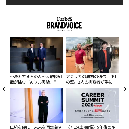
稼働させているが、中国は急速にその差を縮めている。
日本は徐々に回復しているが、欧州諸国の多くは10年前
の水準を下回っている。
中国が単独でけん引
な
この新たな記録を正しく理解するには、背景を把握して
術
た
おく必要がある。世界の原子力発電量は06年に2803テラ
【
ア
ワット時に達したが、それから19年が経過したにもかか
に
が
わらず、25年の原子力発電量はわずか1.5％程度増加し
わ
たに過ぎない。原子力発電はようやく過去の最高記録を
〜決断する人のAI〜大規模組
アフリカの農村の通信、小1
上回ったが、この期間は世界にとって急速な拡大期では
織が挑む「AIフル実装」“使
の壁。2人の挑戦者が手にし
う”企業から“動く”企業へ【N
た「次なる武器」
なかった。
TTドコモビジネス×PwC】
原子力発電量は15年の2576テラワット時から、10年後
の25年には10.5％増加して2845テラワット時となった。
つまり年率では約1％の増加に相当する。この増加分の
すべてを中国が占めており、同国の原子力発電量は15年
伝統を礎に、未来を再定義す
〈7.25(土)開催〉5年後のキ