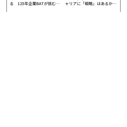
の171テラワット時から25年には485テラワット時へと
る 125年企業BATが挑むス
ャリアに「戦略」はあるか。
モークレスな未来
トップエグゼクティブのキャ
増加した。
リアに触れる1日│CAREER S
UMMIT 2026
中国を除くと、25年の世界の原子力発電量は10年前と比
べて約44テラワット時減少した。これは世界記録を否定
するものではないが、世界の原子力発電量がいかに一国
の成長に左右されるようになったかを示している。
首位の米国に急速に迫る中国
25年の米国の原子力発電量は826テラワット時で、世界
全体の29％を占めた。これは世界最大で、中国の原子力
発電量を70％近く上回った。中国は485テラワット時で2
位となり、世界全体の17.1％を占めた。これに続き、フ
ランスは390テラワット時で世界全体の13.7％を占め
た。
ロシアは219テラワット時、韓国は185テラワット時、日
本は94テラワット時、カナダは85テラワット時だった。