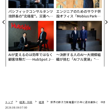
個
ェ
パシフィックコンサルタンツ
エンジニアのためのサウナ併
技師長の"北極星"。災害への
設オフィス「Mobius Park」
無力感を乗り越え見つけた、
がオープン──タマディック
防災一筋20年の答え
が健康経営を徹底する理由
AIが変えるのは効率ではなく
〜決断する人のAI〜大規模組
顧客体験だ──HubSpot Ja
織が挑む「AIフル実装」“使
panが語る「Grow Better」
う”企業から“動く”企業へ【N
な組織のつくり方
TTドコモビジネス×PwC】
トップ
経済・社会
経済
世界の原子力発電量が25年に過去最多に 中国が
2026.08.06 07:00