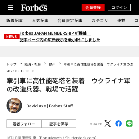
会員登録
ログイン
新着記事
人気記事
会員限定記事
カテゴリ
連載
コ
Forbes JAPAN MEMBERSHIP 新機能｜
NEWS
記事ページ内の広告表示を最小限にしました
トップ
経済・社会
欧州
牽引車に高性能砲塔を装着 ウクライナ軍の改造
2023.09.18 10:00
牽引車に高性能砲塔を装着 ウクライナ軍
の改造兵器、戦場で活躍
David Axe | Forbes Staff
著者フォロー
記事を保存
MT-LB装甲牽引車（Popsuievych / Shutterstock.com）