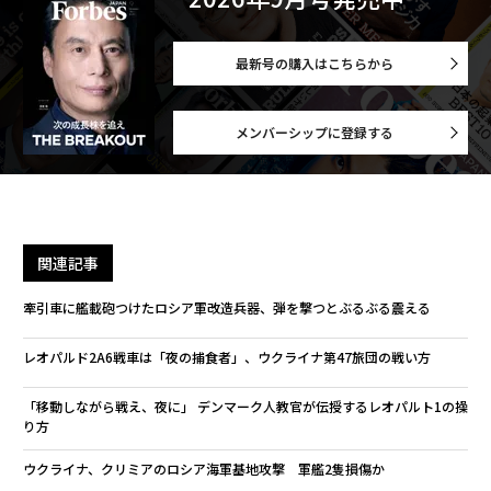
最新号の購入はこちらから
メンバーシップに登録する
関連記事
牽引車に艦載砲つけたロシア軍改造兵器、弾を撃つとぶるぶる震える
レオパルド2A6戦車は「夜の捕食者」、ウクライナ第47旅団の戦い方
「移動しながら戦え、夜に」 デンマーク人教官が伝授するレオパルト1の操
り方
ウクライナ、クリミアのロシア海軍基地攻撃 軍艦2隻損傷か