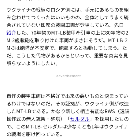
ウクライナの戦線のロシア側には、手元にあるものを組
み合わせてつくったはいいものの、全体としてうまく統
合されていない即席の戦闘車両が登場している。先日
紹介
した、70年物のMT-LB装甲牽引車の上に80年物の2
M-3艦載砲を取り付けた車両がまさにそうだ。MT-LB-2
M-3は砲塔が不安定で、砲撃すると振動してしまう。た
だ、こうした代物があるからといって、重要な真実を見
誤らないようにしたい。
advertisement
自作の装甲車両は不格好で出来の悪いものと決まってい
るわけではないのだ。その証拠が、ウクライナ側が改造
したMT-LBである。かなり新しく相当有能なRWS（遠隔
操作式の無人銃架・砲塔）「
セルダル
」を採用したもの
で、このMT-LB-セルダルは少なくとも1年はウクライナ
の戦場を駆け回っている。