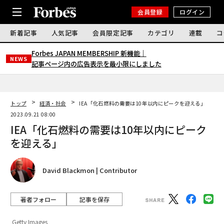
会員登録
ログイン
新着記事
人気記事
会員限定記事
カテゴリ
連載
コ
Forbes JAPAN MEMBERSHIP 新機能｜
NEWS
記事ページ内の広告表示を最小限にしました
トップ
経済・社会
IEA「化石燃料の需要は10年以内にピークを迎える」
2023.09.21 08:00
IEA「化石燃料の需要は10年以内にピーク
を迎える」
David Blackmon | Contributor
著者フォロー
記事を保存
Getty Images