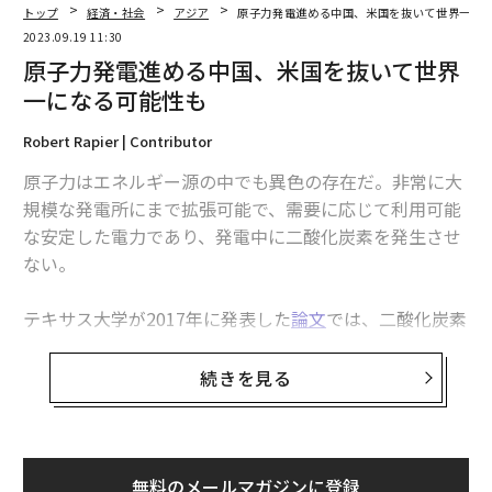
トップ
経済・社会
アジア
原子力発電進める中国、米国を抜いて世界一に
2023.09.19 11:30
原子力発電進める中国、米国を抜いて世界
一になる可能性も
Robert Rapier | Contributor
原子力はエネルギー源の中でも異色の存在だ。非常に大
規模な発電所にまで拡張可能で、需要に応じて利用可能
な安定した電力であり、発電中に二酸化炭素を発生させ
ない。
テキサス大学が2017年に発表した
論文
では、二酸化炭素
排出量が最も少ない電源は、原子力と風力だとされてい
る。二酸化炭素排出原単位は、発電所の耐用期間中の炭
続きを見る
素排出量を予想される総発電量で割ることによって算出
される。原子力と風力は、それぞれ電力1キロワット時
当たりCO2換算で12グラムと14グラムだった。対照的
に、世界最大の電力源である石炭火力発電は、1キロワ
無料のメールマガジンに登録