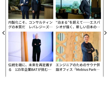
個
挑
ェ
よっ
PA
内製化こそ、コンサルティン
“泊まる”を超えて──エスパ
グの本質だ レバレジーズが
シオが描く、新しい日本のラ
実践する、次世代ファームの
グジュアリー（前編）
全貌
伝統を礎に、未来を再定義す
エンジニアのためのサウナ併
る 125年企業BATが挑むス
設オフィス「Mobius Park」
モークレスな未来
がオープン──タマディック
が健康経営を徹底する理由