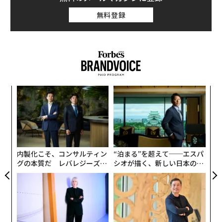
ット時当たりのCO2排出量が70倍以上になる。
無料登録
それにもかかわらず、原子力発電は過去10年間、世界全
体で年平均0.3％というわずかな伸びにとどまった。実
際、原子力発電は昨年、4.4％減少している。
小1
〜
にし
金
個
挑
ェ
よっ
PA
内製化こそ、コンサルティン
“泊まる”を超えて──エスパ
グの本質だ レバレジーズが
シオが描く、新しい日本のラ
実践する、次世代ファームの
グジュアリー（前編）
全貌