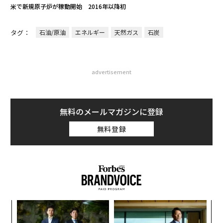
米で新規原子炉が稼動開始 2016年以降初
タグ：
石油/原油
エネルギー
天然ガス
石炭
advertisement
無料のメールマガジンに登録
無料登録
小1
〜
にし
金