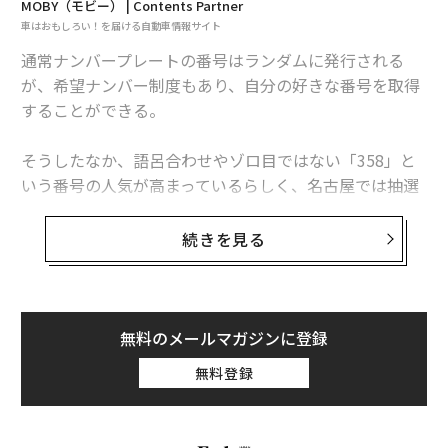
MOBY（モビー） | Contents Partner
車はおもしろい！を届ける自動車情報サイト
適用税率：15.0%
通常ナンバープレートの番号はランダムに発行される
→計算式：800万円*15.0% ＝ 税額：120万円
が、希望ナンバー制度もあり、自分の好きな番号を取得
することができる。
＜所得ステージ800万円越＞
そうしたなか、語呂合わせやゾロ目ではない「358」と
適用税率：23.2%
いう番号の人気が高まっているらしく、名古屋では抽選
になるほど。この番号には、一体どのような意味がある
→計算式：700万円*23.2% = 税率：162.4万円
のか？
続きを見る
「358」はどんな意味がある？
＜合計＞
「358」の番号は縁起が良いとされ、その理由は複数あ
120万円+162.4万円＝280.4万円
無料のメールマガジンに登録
るようだ。風水では「3：金運・発展」「5：財運・帝
王」「8：最高の数字」となっており、風水の吉数であ
無料登録
280.4万円/1500万円で18.6%となります。
るため人気が出ていると考えられる。
なお、法人は個人と比較して経費適用範囲が増えたり、
他にも、「お釈迦様が悟りを開いたのは35歳8カ月」「3