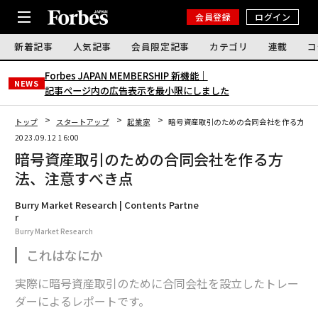
会員登録
ログイン
新着記事
人気記事
会員限定記事
カテゴリ
連載
コ
Forbes JAPAN MEMBERSHIP 新機能｜
NEWS
記事ページ内の広告表示を最小限にしました
トップ
スタートアップ
起業家
暗号資産取引のための合同会社を作る方法
2023.09.12 16:00
暗号資産取引のための合同会社を作る方
法、注意すべき点
Burry Market Research | Contents Partne
r
Burry Market Research
これはなにか
実際に暗号資産取引のために合同会社を設立したトレー
ダーによるレポートです。