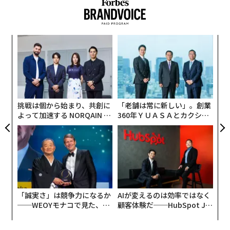
個人であれば所得控除が存在することなどもあり、単純
代将軍徳川家光・5代将軍徳川綱吉・8代将軍徳川吉宗」
な税率の差だけで法人設立の判断を行うことは推奨しま
や「西遊記の沙悟浄（3）・孫悟空（5）・猪八戒
せん。
（8）」など、さまざまな理由が挙げられている。「3」
義す
“
「5」「8」は歴史の重大局面で現れることが多く、縁起
なぜ株式会社でなく合同会社なのか
むス
オ
の良い数字とされているようだ。
ジ
目
暗号資産取引を行うためには合同会社で十分に要件を満
の
たしており、かつ株式会社と比較し設立費用が抑えられ
「358」という数字を世に広めた最大の功労者は、心学
ン
るため。後述しますが、
研究家の小林正観氏であるとも言われている。著書の中
筆者は7万円強の費用で会社を
挑戦は個から始まり、共創に
「老舗は常に新しい」。創業
設立できました。
でも358は縁起の良い数字として紹介しており、生前は
株式会社の場合ではおおよそ24万円以
よって加速する NORQAIN JA
360年ＹＵＡＳＡとカクシン
上が経費として発生しこの差額分の経済的利益を享受し
車のナンバーを「3580」にしていたそうだ。
PAN 特別座談会
CEO田尻望が語る、AIを超え
る人の価値
たいというのが主な理由です。
希望ナンバーといえば「2525（ニコニコ）」「1122
▼発生する費用に関しては
（いい夫婦）」「1188（いいパパ）」などの語呂合わせ
こちら
を参照
や、「8888」などのゾロ目、一桁の番号が人気の傾向が
ある。「358」という謎めいた番号は、さまざまな理由
次ページ ＞
どのような税理士に相談したか
「誠実さ」は競争力になるか
AIが変えるのは効率ではなく
があれど、結局はプラス方向への発展の意味が込められ
──WEOYモナコで見た、く
顧客体験だ──HubSpot Ja
ているのは間違いなさそうだ。
ら寿司の経営哲学
panが語る「Grow Better」
な組織のつくり方
1
2
3
4
5