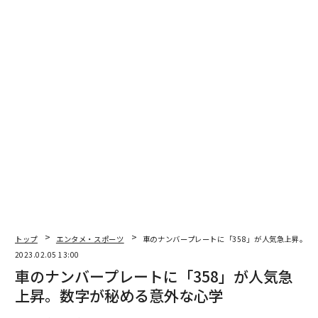
法人税の実効税率は、法人所得のそれぞれの額面に対し
て、
800万円以下：15.0％
800万円超：23.2%
と2段階に分けて適用されます。
※資本金が1億円以下で適用除外事業者でない法人の場
合。詳細はこちらを参照：
法人税の税率（国税庁）
そのため、単純に税額を適用して計算することはできま
せん。
トップ
エンタメ・スポーツ
車のナンバープレートに「358」が人気急上昇。数
2023.02.05 13:00
所得が1500万円の場合は、下記になります。
車のナンバープレートに「358」が人気急
上昇。数字が秘める意外な心学
<所得ステージ 800万円以下>