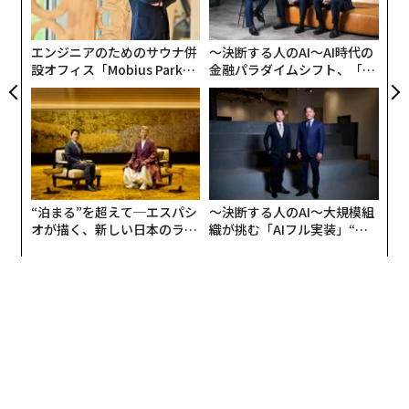
ク
た「
これらの状況を鑑み会社設立に至った、というのが背景
エンジニアのためのサウナ併
〜決断する人のAI〜AI時代の
です。
設オフィス「Mobius Park」
金融パラダイムシフト、「超
がオープン──タマディック
個別化」の核心 【MUFG×ウ
そのほか、経費の計上や損失の繰越、暗号資産関係なく
が健康経営を徹底する理由
ェルスナビ×PwC】
会社として業務を受諾、サービス運用を行う予定である
ことも理由として含まれます。
下記は
国税庁の「所得税の税率」
の引用です。
“泊まる”を超えて─エスパシ
〜決断する人のAI〜大規模組
オが描く、新しい日本のラグ
織が挑む「AIフル実装」“使
ジュアリー（中編）
う”企業から“動く”企業へ【N
所得税の速算表
TTドコモビジネス×PwC】
＜課税される所得金額＞
：195万円以下 →税率 5%、控除額 0円
：195万円を超え 330万円以下 →税率 10%、控除額 97