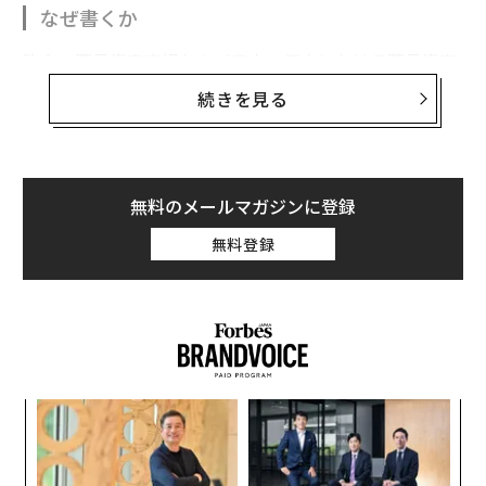
なぜ書くか
昨今の暗号資産市場および日本の個人における暗号資産
取引の課税状況を鑑み、筆者と同様の目的で会社設立を
続きを見る
検討している（または本記事によって検討する）読者が
一定数存在し、記事を執筆することに一定の社会的意義
があると判断したため。
無料のメールマガジンに登録
なぜ会社を作ったか
無料登録
税制上の利益を享受するため。個人としての暗号資産取
引による利益は雑所得となるため、例えば会社員なら会
社からの給与所得と合わせて累進課税で適応されます。
所得が合計900万円以下であれば23%の所得税と法人税
の23%と同等となります。
創業
目
しかし900万円を超えると33%、最大で4000万円を超え
シン
の
た場合は45%の税率が適応されます。かつこの税率につ
超え
ン
革
いては直近改善される予定もない状況です。