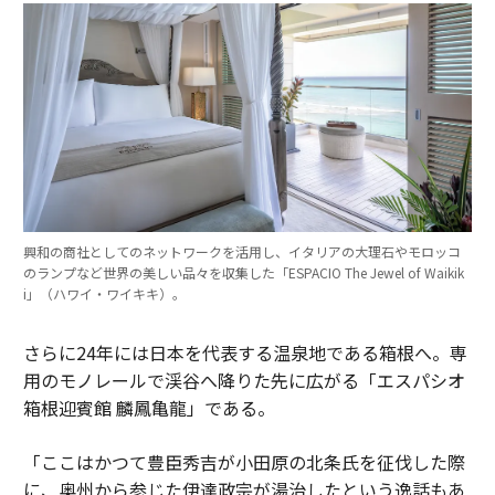
興和の商社としてのネットワークを活用し、イタリアの大理石やモロッコ
のランプなど世界の美しい品々を収集した「ESPACIO The Jewel of Waikik
i」（ハワイ・ワイキキ）。
さらに24年には日本を代表する温泉地である箱根へ。専
用のモノレールで渓谷へ降りた先に広がる「エスパシオ
箱根迎賓館 麟鳳亀龍」である。
「ここはかつて豊臣秀吉が小田原の北条氏を征伐した際
に、奥州から参じた伊達政宗が湯治したという逸話もあ