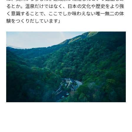
るとか。温泉だけではなく、日本の文化や歴史をより強
く意識することで、ここでしか味わえない唯一無二の体
験をつくりだしています」
かつて伊達政宗が小田原攻めの際に滞在し、戦の疲れを癒したと伝わる温
泉地。早川沿いの渓谷に9棟のヴィラが点在する「エスパシオ 箱根迎賓館
麟鳳亀龍」（神奈川・箱根）。