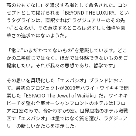
高のおもてなし」を追求する場として命名された。コン
セプトとして掲げられる「BEYOND THE LUXURY」とい
うタグラインは、直訳すれば“ラグジュアリーのその先
へ”となるが、その意味するところは必ずしも価格や豪
華さの追求ではないようだ。
「常に“いまだかつてないもの”を意識しています。どこ
かの二番煎じではなく、ほかでは体験できないものをご
提案したい。それが我々の思想であり、哲学です」
その思いを具現化した「エスパシオ」ブランドにおい
て、最初のプロジェクトが2019年ハワイ・ワイキキで開
業した「ESPACIO The Jewel of Waikiki」だ。ワイキキ
ビーチを望む全室オーシャンフロントのホテルは1フロ
アに1室のみで、合計わずか9室。世界屈指のホテル激戦
区で「エスパシオ」は量ではなく質を選び、ラグジュア
リーの新しいかたちを提示した。