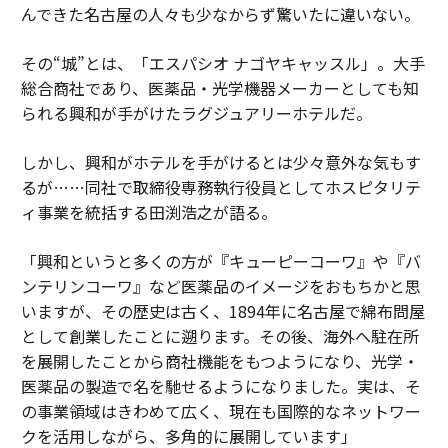
んできた名古屋の人々も少なからず驚いたに違いない。
その“城”とは、「エスパシオ ナゴヤキャッスル」。大手
総合商社であり、医薬品・光学機器メーカーとしても知
られる興和が手がけたラグジュアリーホテルだ。
しかし、興和がホテルを手がけるとは少々意外な気もす
るが……同社で取締役専務執行役員としてホスピタリテ
ィ事業を統括する田渕浩之が語る。
「興和というと多くの方が『キューピーコーワ』や『バ
ンテリンコーワ』など医薬品のイメージをおもちかと思
いますが、その歴史は古く、1894年に名古屋で綿布問屋
として創業したことに遡ります。その後、海外へ駐在所
を展開したことから商社機能をもつようになり、光学・
医薬品の製造で名を馳せるようになりました。実は、そ
の事業領域はきわめて広く、現在も国際的なネットワー
クを活用しながら、多角的に展開しています」