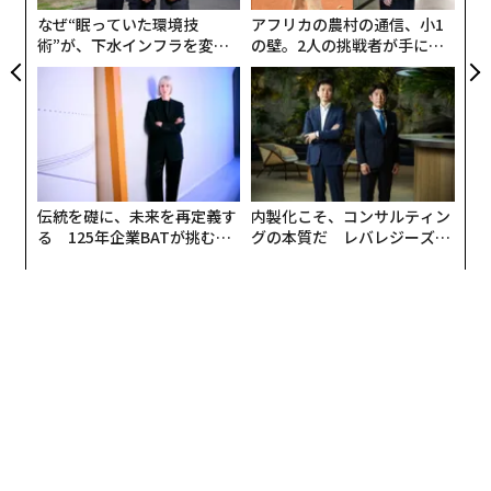
なぜ“眠っていた環境技
アフリカの農村の通信、小1
術”が、下水インフラを変え
の壁。2人の挑戦者が手にし
たのか──産総研×月島JFE
た「次なる武器」
アクアソリューションの10年
伝統を礎に、未来を再定義す
内製化こそ、コンサルティン
る 125年企業BATが挑むス
グの本質だ レバレジーズが
モークレスな未来
実践する、次世代ファームの
全貌