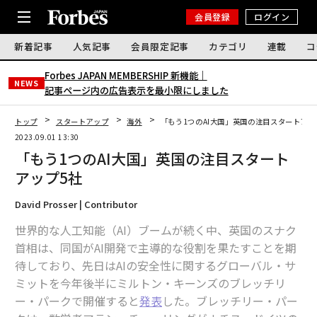
会員登録
ログイン
新着記事
人気記事
会員限定記事
カテゴリ
連載
コ
Forbes JAPAN MEMBERSHIP 新機能｜
NEWS
記事ページ内の広告表示を最小限にしました
トップ
スタートアップ
海外
「もう1つのAI大国」英国の注目スタートアッ
2023.09.01 13:30
「もう1つのAI大国」英国の注目スタート
アップ5社
David Prosser | Contributor
世界的な人工知能（AI）ブームが続く中、英国のスナク
首相は、同国がAI開発で主導的な役割を果たすことを期
待しており、先日はAIの安全性に関するグローバル・サ
ミットを今年後半にミルトン・キーンズのブレッチリ
ー・パークで開催すると
発表
した。ブレッチリー・パー