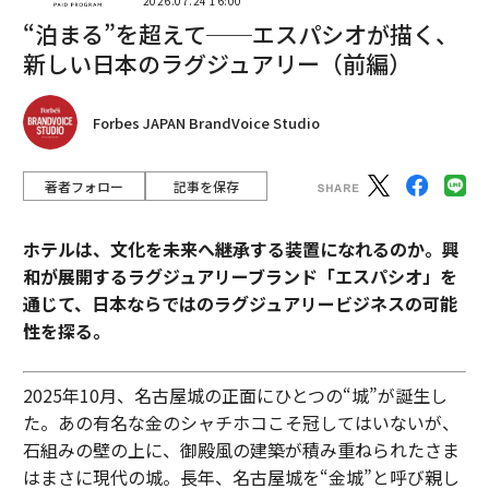
2026.07.24 16:00
“泊まる”を超えて──エスパシオが描く、
新しい日本のラグジュアリー（前編）
Forbes JAPAN BrandVoice Studio
著者フォロー
記事を保存
ホテルは、文化を未来へ継承する装置になれるのか。興
和が展開するラグジュアリーブランド「エスパシオ」を
通じて、日本ならではのラグジュアリービジネスの可能
性を探る。
2025年10月、名古屋城の正面にひとつの“城”が誕生し
た。あの有名な金のシャチホコこそ冠してはいないが、
石組みの壁の上に、御殿風の建築が積み重ねられたさま
はまさに現代の城。長年、名古屋城を“金城”と呼び親し