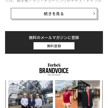
クは、数学者アラン・チューリングがナチス・ドイツの
エニグマ暗号を解読した場所として知られている。
続きを見る
スナク首相は最近、AIコンピュータに必要なチップを製
造する英企業を支援するため、1億ポンド（約184億円）
を拠出する計画も明らかにしている。
無料のメールマガジンに登録
発展途上にある英国のAI業界にとって、こうした政府支
無料登録
援は歓迎すべきことだが、支援を受けなくても頭角を現
している英国企業が増えている。英政府は、同国のAI市
場規模を約170億ポンド（約3兆1000億円）と推計して
おり、2035年までに8000億ポンド以上に拡大する可能
性があると考えている。英国では、過去10年間でAI技術
を開発する企業の数が688%増加している。
るか
「
、く
左右
T
目
日
の
ン