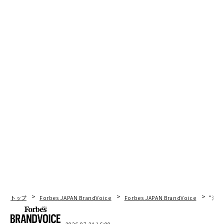
トップ
Forbes JAPAN BrandVoice
Forbes JAPAN BrandVoice
“泊