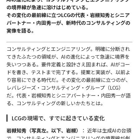
の境界線が急速に溶けはじめている。
その変化の最前線に立つLCGの代表・岩槻知秀とシニア
パートナー・内田秀一が、新時代のコンサルティングの
実像を語る。
コンサルティングとエンジニアリング。明確に分断され
てきたふたつの領域が、AIの進化によって急速に境界を
失いつつある。要件定義と設計さえ固まれば、AIがコー
ドを書き、テストまで完了する。提案と実装が、以前よ
り容易にできる時代だ。その変化の最前線に立つのが、
レバレジーズ・コンサルティング・グループ（LCG）
だ。代表・岩槻知秀とシニアパートナー・内田秀一が語
る、コンサルティングの新しいかたちとは。
LCGの現場で、すでに起きている変化
岩槻知秀（写真左。以下、岩槻）
： 近年は生成AIの台頭
で、コンサルティングとエンジニアリングの境界線が劇