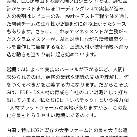
実際、LCGが参画する最先端プロジェクトでは、詳細設
計からテストまでほぼコーディングレスで実装が進み、
人の役割はレビューのみ。設計～テスト工程全体を通し
た開発チームの生産性が2倍ほどに跳ね上がったケース
もあります。さらに、これまでマネジメントが主務だっ
たスクラムマスターが、AIと対話しながら環境構築ツー
ルを自作して展開するなど、上流人材が技術領域へ踏み
込む動きも当たり前に起き始めています。
岩槻
：AIによって実装のハードルが下がるほど、人間に
求められるのは、顧客の業務や組織の文脈を理解し、何
をつくるべきかを定義する力になります。だからこそLC
Gは、FDE・DS人材の育成を自社のコア戦略として打ち
出しています。私たちには「レバテック」という強力なI
T人材プラットフォームの素地がありますから、この変
化を最もとらえやすい環境にあるのです。
内田
：特にLCGと既存の大手ファームとの最も大きな違