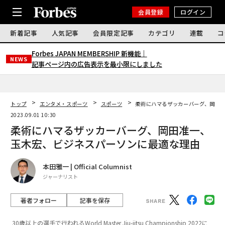
会員登録
ログイン
新着記事
人気記事
会員限定記事
カテゴリ
連載
コ
Forbes JAPAN MEMBERSHIP 新機能｜
NEWS
記事ページ内の広告表示を最小限にしました
トップ
エンタメ・スポーツ
スポーツ
柔術にハマるザッカーバーグ、岡田
2023.09.01 10:30
柔術にハマるザッカーバーグ、岡田准一、
玉木宏、ビジネスパーソンに最適な理由
本田雅一 | Official Columnist
ジャーナリスト
著者フォロー
記事を保存
30歳以上の選手で行われるWorld Master Jiu-jitsu Championship 2022に