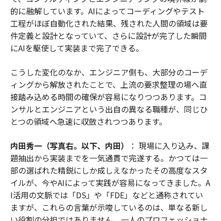
的に融解しています。AIによってコーディングやテスト
工程がほぼ自動化された結果、残された人間の領域は要
件定義と設計となっていて、さらに設計が完了した瞬間
にAIを駆使して実装まで完了できる。
こうした変化のなか、エンジニア側も、大部分のコーデ
ィングから解放されたことで、上流の要求整理の場へ直
接踏み込める時間の確保が容易になりつつあります。コ
ンサルとエンジニアという出自の異なる職種が、同じひ
とつの領域へ急速に収斂されつつあります。
内田秀一（写真右。以下、内田）
： 現場に入り込み、課
題抽出から実装までを一気通貫で完遂する。かつては一
部の選ばれた精鋭にしか成しえなかったその高度なスタ
イルが、今やAIによって実践が容易になってきました。A
I活用の文脈では「DS」や「FDE」などと通称されてい
ますが、これらの言葉が示唆しているのは、単なる新し
い役割の分担ではありません。一人のプロフェッショナ