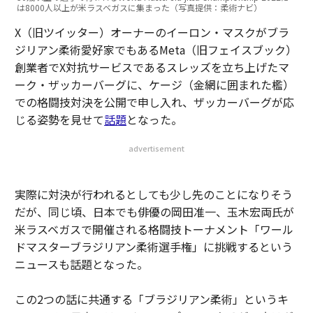
は8000人以上が米ラスベガスに集まった（写真提供：柔術ナビ）
X（旧ツイッター）オーナーのイーロン・マスクがブラ
ジリアン柔術愛好家でもあるMeta（旧フェイスブック）
創業者でX対抗サービスであるスレッズを立ち上げたマ
ーク・ザッカーバーグに、ケージ（金網に囲まれた檻）
での格闘技対決を公開で申し入れ、ザッカーバーグが応
じる姿勢を見せて
話題
となった。
advertisement
実際に対決が行われるとしても少し先のことになりそう
だが、同じ頃、日本でも俳優の岡田准一、玉木宏両氏が
米ラスベガスで開催される格闘技トーナメント「ワール
ドマスターブラジリアン柔術選手権」に挑戦するという
ニュースも話題となった。
この2つの話に共通する「ブラジリアン柔術」というキ