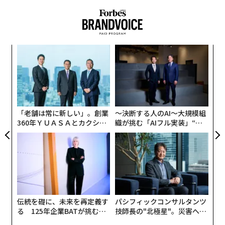
「
左右
T
挑
日
よっ
PA
「老舗は常に新しい」。創業
〜決断する人のAI〜大規模組
360年ＹＵＡＳＡとカクシン
織が挑む「AIフル実装」“使
CEO田尻望が語る、AIを超え
う”企業から“動く”企業へ【N
る人の価値
TTドコモビジネス×PwC】
伝統を礎に、未来を再定義す
パシフィックコンサルタンツ
る 125年企業BATが挑むス
技師長の"北極星"。災害への
モークレスな未来
無力感を乗り越え見つけた、