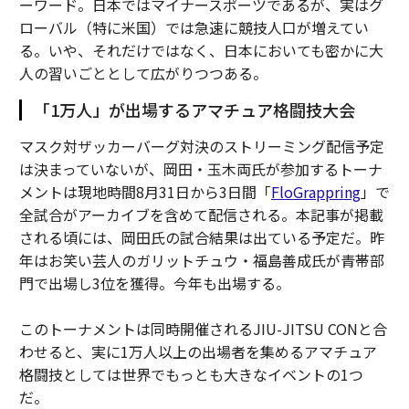
ーワード。日本ではマイナースポーツであるが、実はグ
ローバル（特に米国）では急速に競技人口が増えてい
る。いや、それだけではなく、日本においても密かに大
人の習いごととして広がりつつある。
「1万人」が出場するアマチュア格闘技大会
マスク対ザッカーバーグ対決のストリーミング配信予定
は決まっていないが、岡田・玉木両氏が参加するトーナ
メントは現地時間8月31日から3日間「
FloGrappring
」で
全試合がアーカイブを含めて配信される。本記事が掲載
される頃には、岡田氏の試合結果は出ている予定だ。昨
年はお笑い芸人のガリットチュウ・福島善成氏が青帯部
門で出場し3位を獲得。今年も出場する。
このトーナメントは同時開催されるJIU-JITSU CONと合
わせると、実に1万人以上の出場者を集めるアマチュア
格闘技としては世界でもっとも大きなイベントの1つ
だ。