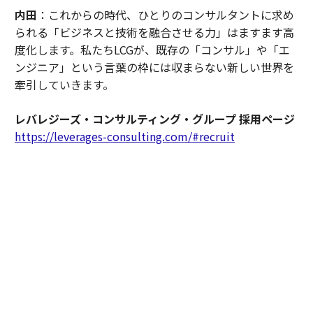
内田
：これからの時代、ひとりのコンサルタントに求め
られる「ビジネスと技術を融合させる力」はますます高
度化します。私たちLCGが、既存の「コンサル」や「エ
ンジニア」という言葉の枠には収まらない新しい世界を
牽引していきます。
レバレジーズ・コンサルティング・グループ 採用ページ
https://leverages-consulting.com/#recruit
左：いわつき・ともひで◎レバレジーズ・コンサルティ
ング・グループ代表取締役。レバレジーズの創業者とし
て、IT人材プラットフォーム「レバテック」をはじめと
する多様な事業をゼロから構築。完全自己資本経営の強
みを生かし、コンサルティング業界の構造変革に挑む。
右：うちだ・しゅういち◎レバレジーズ・コンサルティ
ング・グループ シニアパートナー。国内大手総合コンサ