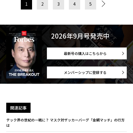
1
2
3
4
5
2026年9月号発売中
最新号の購入はこちらから
メンバーシップに登録する
関連記事
テック界の世紀の一戦に？ マスク対ザッカーバーグ「金網マッチ」の行方
は