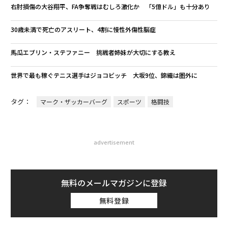
右肘損傷の大谷翔平、FA争奪戦はむしろ激化か 「5億ドル」も十分あり
30歳未満で死亡のアスリート、4割に慢性外傷性脳症
馬瓜エブリン・ステファニー 挑戦者姉妹が大切にする教え
世界で最も稼ぐテニス選手はジョコビッチ 大坂9位、錦織は圏外に
タグ：
マーク・ザッカーバーグ
スポーツ
格闘技
advertisement
無料のメールマガジンに登録
無料登録