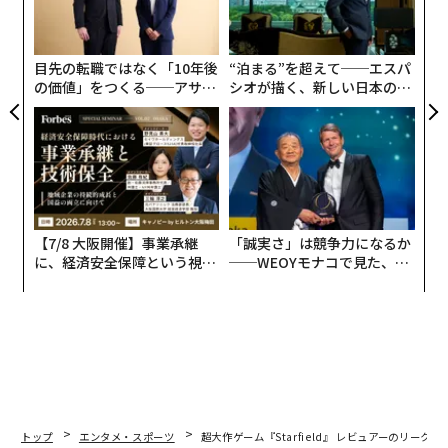
T
よっ
PA
目先の転職ではなく「10年後
“泊まる”を超えて──エスパ
の価値」をつくる──アサイ
シオが描く、新しい日本のラ
ンの長期伴走型支援とは
グジュアリー（前編）
【7/8 大阪開催】事業承継
「誠実さ」は競争力になるか
に、経済安全保障という視点
──WEOYモナコで見た、く
が加わるとき──経営者が問
ら寿司の経営哲学
われる新たな判断軸
トップ
エンタメ・スポーツ
超大作ゲーム『Starfield』 レビュアーのリーク