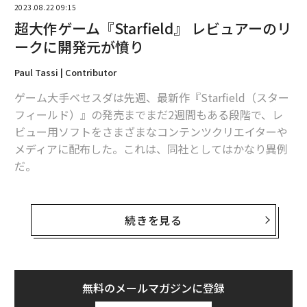
2023.08.22 09:15
超大作ゲーム『Starfield』 レビュアーのリ
ークに開発元が憤り
Paul Tassi | Contributor
ゲーム大手ベセスダは先週、最新作『Starfield（スター
フィールド）』の発売までまだ2週間もある段階で、レ
ビュー用ソフトをさまざまなコンテンツクリエイターや
メディアに配布した。これは、同社としてはかなり異例
だ。
これほど早く大量にレビュー用ソフトを配布すれば、当
然ながらリークも出てくる。だが、どんなにささいなも
続きを見る
のであっても、ベセスダはリークを許容できないよう
だ。
同社の広報部門幹部マット・フレイリーはX（旧ツイッ
無料のメールマガジンに登録
ター）への
投稿
で、次のように苦言を呈した。「私がリ