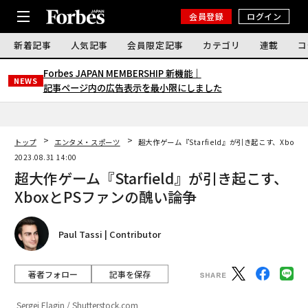
会員登録
ログイン
新着記事
人気記事
会員限定記事
カテゴリ
連載
コ
Forbes JAPAN MEMBERSHIP 新機能｜
NEWS
記事ページ内の広告表示を最小限にしました
トップ
エンタメ・スポーツ
超大作ゲーム『Starfield』が引き起こす、Xbox
2023.08.31 14:00
超大作ゲーム『Starfield』が引き起こす、
XboxとPSファンの醜い論争
Paul Tassi | Contributor
著者フォロー
記事を保存
Sergei Elagin / Shutterstock.com