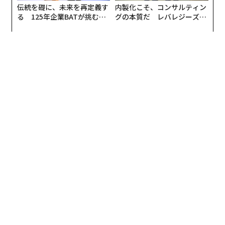
伝統を礎に、未来を再定義す
内製化こそ、コンサルティン
る 125年企業BATが挑むス
グの本質だ レバレジーズが
モークレスな未来
実践する、次世代ファームの
全貌
翻訳・編集＝遠藤宗生
2026年9月号発売中