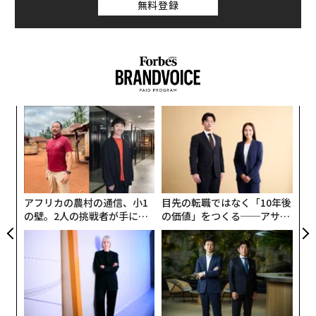
無料登録
ークが好きではないことは、誰もが知っている。メディ
アが誰かのリークを報じることは、もっと好きではな
い。大手メディアがリークを報じることで、自らに課さ
れた情報解禁日を迂回することは、本当に好きではな
い。たとえそのリークが、ささいで無意味かつ不正確な
ものであっても」
パ
技
無
A
防
顧客
pa
な
アフリカの農村の通信、小1
目先の転職ではなく「10年後
の壁。2人の挑戦者が手にし
の価値」をつくる──アサイ
た「次なる武器」
ンの長期伴走型支援とは