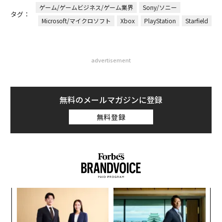
ゲーム/ゲームビジネス/ゲーム業界
Sony/ソニー
タグ：
Microsoft/マイクロソフト
Xbox
PlayStation
Starfield
advertisement
無料のメールマガジンに登録
無料登録
〜
織
う
挑