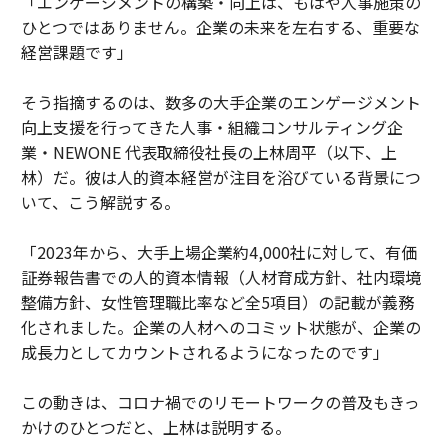
「エンゲージメントの構築・向上は、もはや人事施策の
ひとつではありません。企業の未来を左右する、重要な
経営課題です」
そう指摘するのは、数多の大手企業のエンゲージメント
向上支援を行ってきた人事・組織コンサルティング企
業・NEWONE 代表取締役社長の上林周平（以下、上
林）だ。彼は人的資本経営が注目を浴びている背景につ
いて、こう解説する。
「2023年から、大手上場企業約4,000社に対して、有価
証券報告書での人的資本情報（人材育成方針、社内環境
整備方針、女性管理職比率など全5項目）の記載が義務
化されました。企業の人材へのコミット状態が、企業の
成長力としてカウントされるようになったのです」
この動きは、コロナ禍でのリモートワークの普及もきっ
かけのひとつだと、上林は説明する。