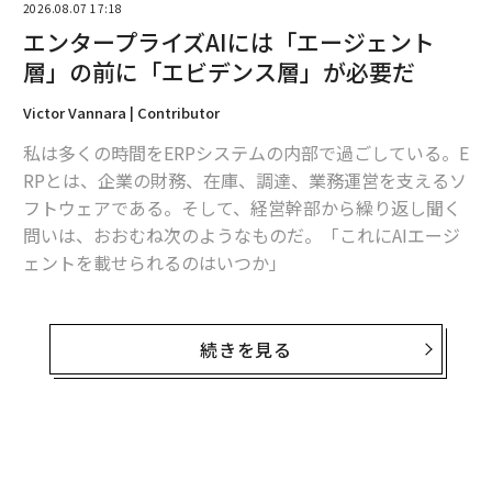
2026.08.07 17:18
エンタープライズAIには「エージェント
層」の前に「エビデンス層」が必要だ
Victor Vannara | Contributor
私は多くの時間をERPシステムの内部で過ごしている。E
RPとは、企業の財務、在庫、調達、業務運営を支えるソ
フトウェアである。そして、経営幹部から繰り返し聞く
問いは、おおむね次のようなものだ。「これにAIエージ
ェントを載せられるのはいつか」
これは最初に問うべき問いではない。
続きを見る
エージェントが有用ではないからではない。有用であ
る。仕訳を起案し、発注書を準備し、例外処理を回付で
きるソフトウェアは、バックオフィス部門の働き方を変
え得る。しかし、業務オペレーションにおいては、行動
できる能力よりも、その行動がなぜ正しかったのかを証