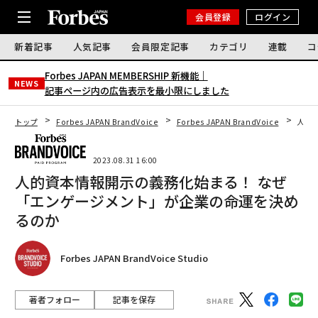
会員登録
ログイン
新着記事
人気記事
会員限定記事
カテゴリ
連載
コ
Forbes JAPAN MEMBERSHIP 新機能｜
NEWS
記事ページ内の広告表示を最小限にしました
トップ
Forbes JAPAN BrandVoice
Forbes JAPAN BrandVoice
人的
2023.08.31 16:00
人的資本情報開示の義務化始まる！ なぜ
「エンゲージメント」が企業の命運を決め
るのか
Forbes JAPAN BrandVoice Studio
著者フォロー
記事を保存