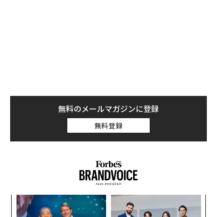
明できる能力の方が重要である。
エンタープライズAIには、エージェント層の前にエビデ
ンス層が必要だ。
エージェント層は、レコードの更新、承認の回付、ドキ
ュメントの準備、次のステップの推奨といった「実行
（アクション）」を担う。一方、エビデンス層は、関連
する事実の収集、その出所の追跡、情報源間の矛盾の解
無料のメールマガジンに登録
消、そして人間とソフトウェアの双方に意思決定の信頼
無料登録
できる拠り所を提供するといった「グラウンディング
（根拠付け）」を担う。
エビデンス層がなければ、自動化は当てずっぽうと大差
ない。
業務ワークフローが見た目以上に難しい理由
小1
〜
にし
織