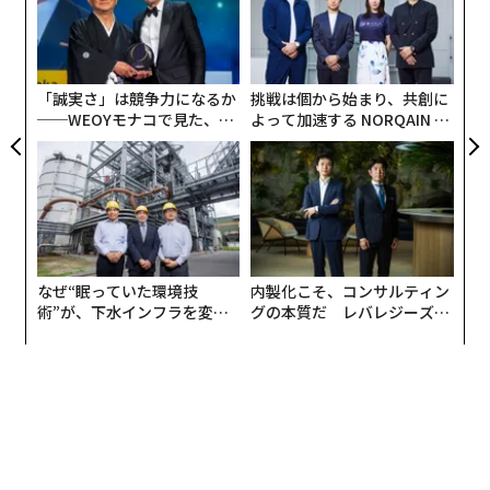
コンシューマー向けAIでは、もっともらしい答えでたい
う
伝
T
てい事足りる。だがエンタープライズAIでは、もっとも
る
らしい答えが破滅的な結果を招くこともある。
モ
「誠実さ」は競争力になるか
挑戦は個から始まり、共創に
日常的な仕入先への支払いを例に取ろう。関連する事実
──WEOYモナコで見た、く
よって加速する NORQAIN JA
は、請求書、発注書、受領書、特別条件を含む契約書、
ら寿司の経営哲学
PAN 特別座談会
承認メール、そして6カ月前に誰かがERPに残したメモに
分散しているかもしれない。日々の業務では、買掛金担
当者は、これらの記録が食い違ったときにどの情報源を
信頼すべきかを把握している可能性が高い。発注書の価
格は正しいが、請求書の数量は一部分納を反映している
なぜ“眠っていた環境技
内製化こそ、コンサルティン
ことを知っている。この仕入先は必ず3日後に訂正版の
術”が、下水インフラを変え
グの本質だ レバレジーズが
請求書を送ってくることも知っている。
たのか──産総研×月島JFE
実践する、次世代ファームの
アクアソリューションの10年
全貌
AIシステムは、その文脈を提供するためのインフラを誰
かが構築しない限り、そうした背景を持ち合わせない。
エビデンス層は、あらゆる業務ワークフローの根底にあ
る次のような問いに答えるものだ。この項目において、