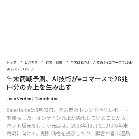
翻訳＝的場知之/ガリレオ
2026年9月号発売中
最新号の購入はこちらから
トップ
ビジネス
経営・戦略
年末商戦予測、AI技術がeコマースで28兆円
メンバーシップに登録する
2023.09.04 08:00
年末商戦予測、AI技術がeコマースで28兆
円分の売上を生み出す
Joan Verdon | Contributor
関連記事
Salesforceは8月23日、年末商戦トレンド予測レポート
年末商戦予測、AI技術がeコマースで28兆円分の売上を生み出す
を発表した。オンライン売上が鈍化していることから、
ネット販売を行う小売店は、2023年11月と12月の年末
シニア世代を取り込む。5つの戦略的アプローチ
商戦に向けて、割引価格を提示したり、顧客が喜ぶ返品