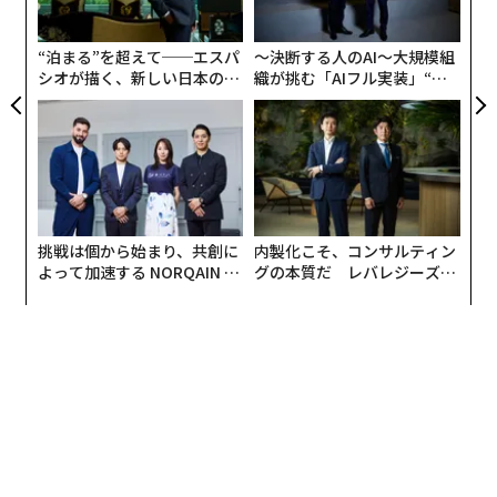
ジ
“泊まる”を超えて──エスパ
〜決断する人のAI〜大規模組
シオが描く、新しい日本のラ
織が挑む「AIフル実装」“使
グジュアリー（前編）
う”企業から“動く”企業へ【N
TTドコモビジネス×PwC】
挑戦は個から始まり、共創に
内製化こそ、コンサルティン
よって加速する NORQAIN JA
グの本質だ レバレジーズが
PAN 特別座談会
実践する、次世代ファームの
全貌