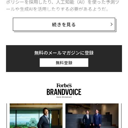
ポリシーを採用したり、人工知能（AI）を使った予測ツ
コース1択。チェンマイの「ノンアルバー」に学ぶ、尖ったビジネスの持続
性
ールや生成AIを活用したりする必要があるようだ。
大成功のAmazonプライムデーから読み解く、消費トレンドの変化
Salesforceは、11月と12月の全世界オンライン売上は昨
続きを見る
年比で4％増え、1兆1900億ドル（約173兆7240億円）に
コスメ業界を席巻する米アマゾンの「集中プロモーション戦略」
なると見込んでいる。しかし、米国の伸びは1％にとど
まり、2730億ドル（約39兆8540億円）になると見てい
タグ：
eコマース
アメリカ
小売
る。
無料のメールマガジンに登録
無料登録
レポートによれば、売上の鈍化を受け、小売店はコスト
advertisement
削減と売上促進を目指し、AIに頼る傾向をますます強め
ている。AI技術は、11月と12月における全世界のオンラ
イン売上のうち1940億ドル（約28兆3210億円）に影響
をもつ見込みだ。
伝
る
モ
“
オ