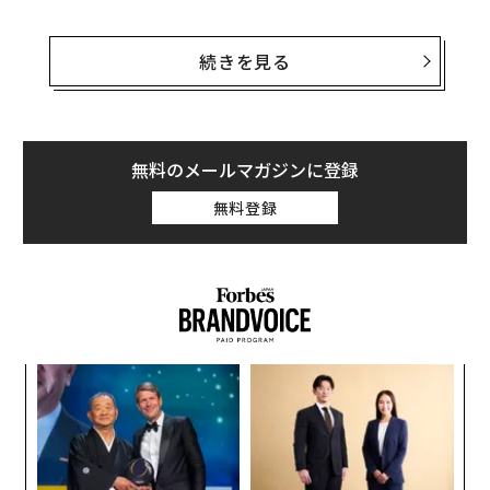
このことは、新たに発表された調査結果からも明らか
だ。この調査結果は、オンライン決済企業
Bolt
（ボル
続きを見る
ト）によるリポート「
カウントダウン・トゥ・コード・フリーズ
（Countdow
n to Code Freeze）」の一部になる。
無料のメールマガジンに登録
調査に回答した、米国に拠点を置く100社以上のeコマー
無料登録
ス企業の幹部のうち66％が、ホリデーシーズン前のマー
ケティングにおける優先課題として、ファーストパーテ
ィー顧客データの収集をあげた。
内
グ
実
エ
全
設オ
が