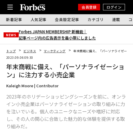
会員登録
ログイン
新着記事
人気記事
会員限定記事
カテゴリ
連載
コ
Forbes JAPAN MEMBERSHIP 新機能｜
NEWS
記事ページ内の広告表示を最小限にしました
トップ
ビジネス
マーケティング
年末商戦に備え、「パーソナライゼーシ
2023.09.06 09:30
年末商戦に備え、「パーソナライゼーショ
ン」に注力する小売企業
Kaleigh Moore | Contributor
2023年のホリデーショッピングシーズンを前に、オンラ
イン小売企業はパーソナライゼーションの取り組みに力
を注いでいる。個人のユニークなニーズや嗜好に対応
し、その人の関心に合致した魅力的な体験を提供する取
り組みだ。