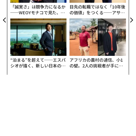
が
「誠実さ」は競争力になるか
目先の転職ではなく「10年後
──WEOYモナコで見た、く
の価値」をつくる──アサイ
ら寿司の経営哲学
ンの長期伴走型支援とは
“泊まる”を超えて──エスパ
アフリカの農村の通信、小1
シオが描く、新しい日本のラ
の壁。2人の挑戦者が手にし
グジュアリー（前編）
た「次なる武器」