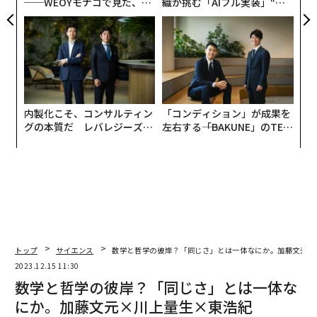
──WEOYモナコで見た、く
織が挑む「AIフル実装」“使
ら寿司の経営哲学
う”企業から“動く”企業へ【N
TTドコモビジネス×PwC】
内製化こそ、コンサルティン
「コンディション」が成果を
グの本質だ レバレジーズが
左右する――「BAKUNE」のTEN
実践する、次世代ファームの
TIALが支える「挑戦者の明
全貌
日」
トップ
サイエンス
数学と哲学の彼岸？「同じさ」とは一体なにか。加藤文元×
2023.12.15 11:30
数学と哲学の彼岸？「同じさ」とは一体な
にか。加藤文元×川上量生×東浩紀