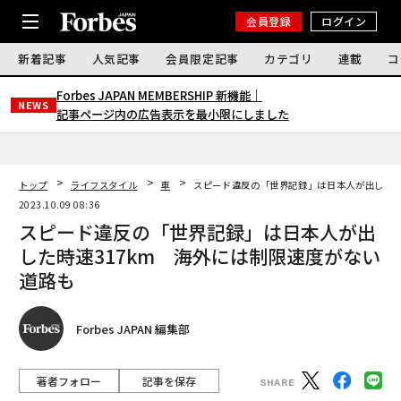
会員登録
ログイン
新着記事
人気記事
会員限定記事
カテゴリ
連載
コ
Forbes JAPAN MEMBERSHIP 新機能｜
NEWS
記事ページ内の広告表示を最小限にしました
トップ
ライフスタイル
車
スピード違反の「世界記録」は日本人が出した時
2023.10.09 08:36
スピード違反の「世界記録」は日本人が出
した時速317km 海外には制限速度がない
道路も
Forbes JAPAN 編集部
著者フォロー
記事を保存