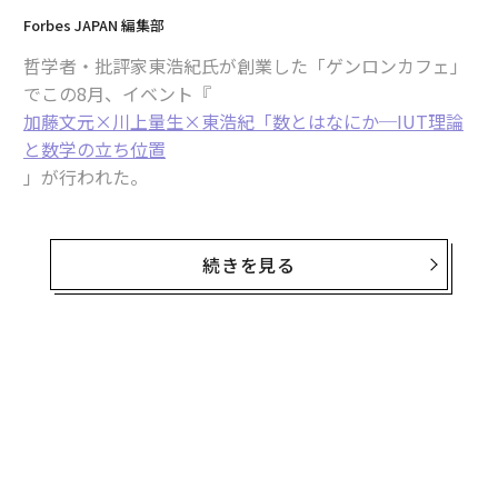
Forbes JAPAN 編集部
哲学者・批評家東浩紀氏が創業した「ゲンロンカフェ」
でこの8月、イベント『
加藤文元×川上量生×東浩紀「数とはなにか─IUT理論
と数学の立ち位置
」が行われた。
東氏、ならびにドワンゴ創業者川上量生氏が、東京工業
大学名誉教授加藤文元氏による、数学理論「IUT理論」
続きを見る
（京都大学数理解析研究所 望月新一教授によるもの）に
ついての講義を受けた後、IUT理論と数学、ひいては哲
学について議論したのである。
無料のメールマガジンに登録
そして来る12月17日（日）14時から、大好評だった本イ
無料登録
ベントの「続編」、
加藤文元×川上量生×東浩紀「真理とはなにか─数学と
アルゴリズムから見た『訂正可能性の哲学』」