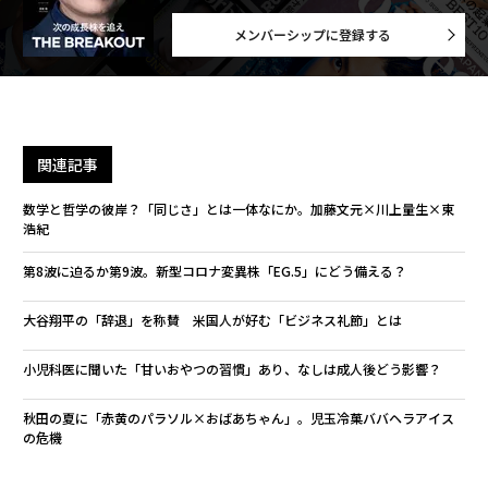
メンバーシップに登録する
関連記事
数学と哲学の彼岸？「同じさ」とは一体なにか。加藤文元×川上量生×東
浩紀
第8波に迫るか第9波。新型コロナ変異株「EG.5」にどう備える？
大谷翔平の「辞退」を称賛 米国人が好む「ビジネス礼節」とは
小児科医に聞いた「甘いおやつの習慣」あり、なしは成人後どう影響？
秋田の夏に「赤黄のパラソル×おばあちゃん」。児玉冷菓ババヘラアイス
の危機