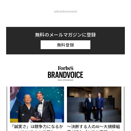
advertisement
無料のメールマガジンに登録
無料登録
革
ク
た「
な
術
た
ア
「誠実さ」は競争力になるか
〜決断する人のAI〜大規模組