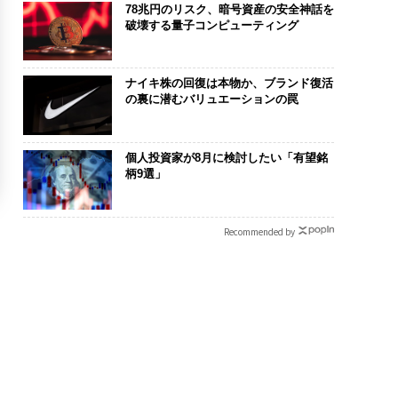
78兆円のリスク、暗号資産の安全神話を
破壊する量子コンピューティング
ナイキ株の回復は本物か、ブランド復活
の裏に潜むバリュエーションの罠
個人投資家が8月に検討したい「有望銘
柄9選」
Recommended by