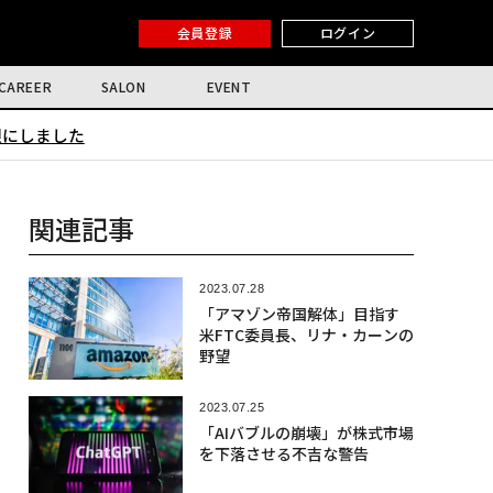
会員登録
ログイン
CAREER
SALON
EVENT
限にしました
関連記事
2023.07.28
「アマゾン帝国解体」目指す
米FTC委員長、リナ・カーンの
野望
2023.07.25
「AIバブルの崩壊」が株式市場
を下落させる不吉な警告