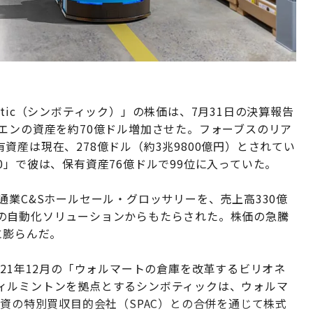
tic（シンボティック）」の株価は、7月31日の決算報告
エンの資産を約70億ドル増加させた。フォーブスのリア
産は現在、278億ドル（約3兆9800億円）とされてい
0」で彼は、保有資産76億ドルで99位に入っていた。
通業C&Sホールセール・グロッサリーを、売上高330億
の自動化ソリューションからもたらされた。株価の急騰
に膨らんだ。
021年12月の「ウォルマートの倉庫を改革するビリオネ
ィルミントンを拠点とするシンボティックは、ウォルマ
出資の特別買収目的会社（SPAC）との合併を通じて株式