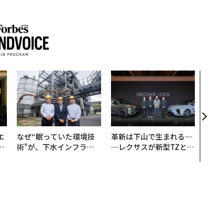
挑戦
創に
QAI
エ
なぜ“眠っていた環境技
革新は下山で生まれる─
い
術”が、下水インフラを
─レクサスが新型TZとE
変えたのか──産総研×
Sに込めた「DISCOVE
月島JFEアクアソリュー
R」の哲学
ションの10年