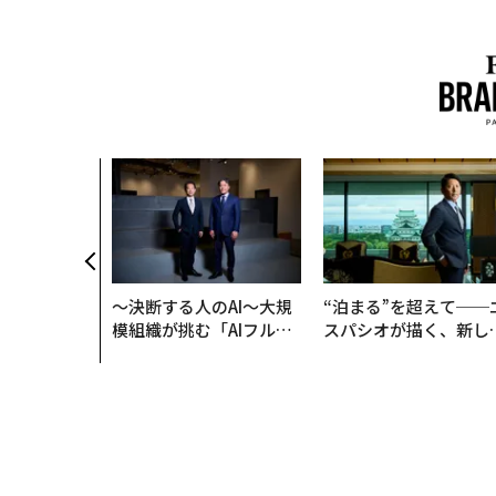
〜決断する人のAI〜大規
“泊まる”を超えて──
模組織が挑む「AIフル実
スパシオが描く、新し
装」“使う”企業から“動
日本のラグジュアリー
く”企業へ【NTTドコモ
（前編）
ビジネス×PwC】