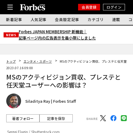
会員登録
ログイン
新着記事
人気記事
会員限定記事
カテゴリ
連載
コ
Forbes JAPAN MEMBERSHIP 新機能｜
NEWS
記事ページ内の広告表示を最小限にしました
トップ
エンタメ・スポーツ
MSのアクティビジョン買収、プレステと任天堂ユ
2023.07.16 09:00
MSのアクティビジョン買収、プレステと
任天堂ユーザーへの影響は？
Siladitya Ray | Forbes Staff
著者フォロー
記事を保存
Sergei Elagin / Shutterstock.com