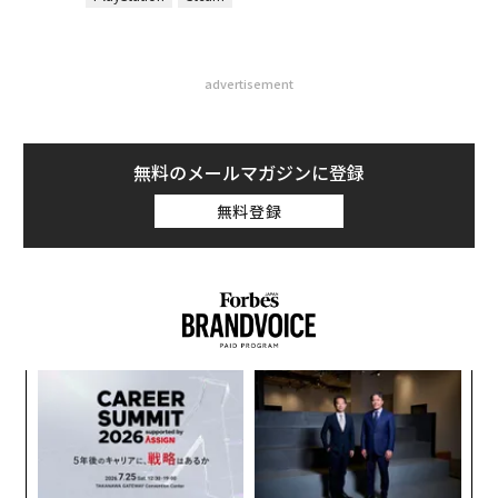
advertisement
無料のメールマガジンに登録
無料登録
“
シ
グ
ア
の
た