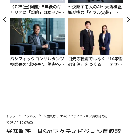
〈7.25(土)開催〉5年後のキ
〜決断する人のAI〜大規模組
ャリアに「戦略」はあるか。
織が挑む「AIフル実装」“使
トップエグゼクティブのキャ
う”企業から“動く”企業へ【N
リアに触れる1日│CAREER S
TTドコモビジネス×PwC】
UMMIT 2026
パシフィックコンサルタンツ
目先の転職ではなく「10年後
技師長の"北極星"。災害への
の価値」をつくる──アサイ
無力感を乗り越え見つけた、
ンの長期伴走型支援とは
防災一筋20年の答え
トップ
ビジネス
米裁判所、MSのアクティビジョン買収認める
2023.07.12 07:00
米裁判所、MSのアクティビジョン買収認