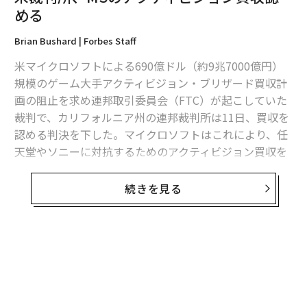
める
Brian Bushard | Forbes Staff
米マイクロソフトによる690億ドル（約9兆7000億円）
規模のゲーム大手アクティビジョン・ブリザード買収計
画の阻止を求め連邦取引委員会（FTC）が起こしていた
裁判で、カリフォルニア州の連邦裁判所は11日、買収を
認める判決を下した。マイクロソフトはこれにより、任
天堂やソニーに対抗するためのアクティビジョン買収を
完了させることが可能になる見通し。
続きを見る
「コール・オブ・デューティ」や「オーバーウォッ
チ」、「ワールド・オブ・ウォークラフト」といった人
気タイトルを抱えるアクティビジョンの買収は、テック
史上最大級の買収案件となる。
無料のメールマガジンに登録
無料登録
FTCは昨年12月、アクティビジョン買収は競争を阻害す
るとして、マイクロソフトを提訴。ジャクリーン・スコ