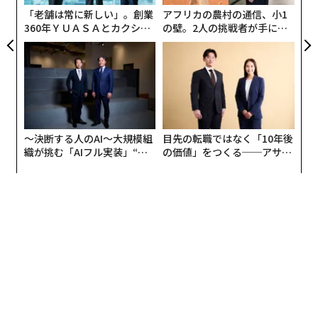
「老舗は常に新しい」。創業
アフリカの農村の通信、小1
360年ＹＵＡＳＡとカクシン
の壁。2人の挑戦者が手にし
CEO田尻望が語る、AIを超え
た「次なる武器」
る人の価値
〜決断する人のAI〜大規模組
目先の転職ではなく「10年後
織が挑む「AIフル実装」“使
の価値」をつくる──アサイ
う”企業から“動く”企業へ【N
ンの長期伴走型支援とは
TTドコモビジネス×PwC】