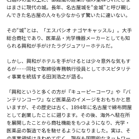
はまさに現代の城。長年、名古屋城を“金城”と呼び親し
んできた名古屋の人々も少なからず驚いたに違いない。
その“城”とは、「エスパシオ ナゴヤキャッスル」。大手
総合商社であり、医薬品・光学機器メーカーとしても知
られる興和が手がけたラグジュアリーホテルだ。
しかし、興和がホテルを手がけるとは少々意外な気もす
るが……同社で取締役専務執行役員としてホスピタリテ
ィ事業を統括する田渕浩之が語る。
「興和というと多くの方が『キューピーコーワ』や『バ
ンテリンコーワ』など医薬品のイメージをおもちかと思
いますが、その歴史は古く、1894年に名古屋で綿布問屋
として創業したことに遡ります。その後、海外へ駐在所
を展開したことから商社機能をもつようになり、光学・
医薬品の製造で名を馳せるようになりました。実は、そ
の事業領域はきわめて広く、現在も国際的なネットワー