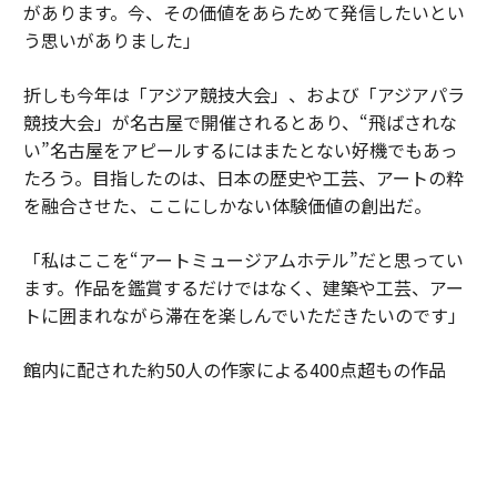
があります。今、その価値をあらためて発信したいとい
う思いがありました」
折しも今年は「アジア競技大会」、および「アジアパラ
競技大会」が名古屋で開催されるとあり、“飛ばされな
い”名古屋をアピールするにはまたとない好機でもあっ
たろう。目指したのは、日本の歴史や工芸、アートの粋
を融合させた、ここにしかない体験価値の創出だ。
「私はここを“アートミュージアムホテル”だと思ってい
ます。作品を鑑賞するだけではなく、建築や工芸、アー
トに囲まれながら滞在を楽しんでいただきたいのです」
館内に配された約50人の作家による400点超もの作品
は、建築やインテリアと一体となり、このホテルならで
はの世界観を形づくる重要な要素だ。名古屋城を望む特
別なロケ―ション、日本の工芸が息づく空間、歴史と現
代が交差する体験のすべてが重なりあうことで、ここは