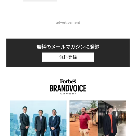
advertisement
無料のメールマガジンに登録
無料登録
義す
A
むス
顧客
pa
「
な
─
ら