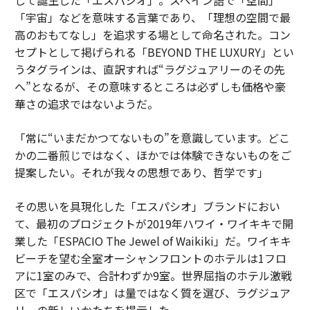
して誕生した「エスパシオ」。スペイン語で「空間」
「宇宙」などを意味する言葉であり、「理想の空間で最
高のおもてなし」を追求する場として命名された。コン
セプトとして掲げられる「BEYOND THE LUXURY」とい
うタグラインは、直訳すれば“ラグジュアリーのその先
へ”となるが、その意味するところは必ずしも価格や豪
華さの追求ではないようだ。
「常に“いまだかつてないもの”を意識しています。どこ
かの二番煎じではなく、ほかでは体験できないものをご
提案したい。それが我々の思想であり、哲学です」
その思いを具現化した「エスパシオ」ブランドにおい
て、最初のプロジェクトが2019年ハワイ・ワイキキで開
業した「ESPACIO The Jewel of Waikiki」だ。ワイキキ
ビーチを望む全室オーシャンフロントのホテルは1フロ
アに1室のみで、合計わずか9室。世界屈指のホテル激戦
区で「エスパシオ」は量ではなく質を選び、ラグジュア