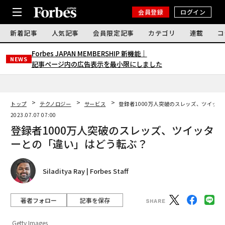
会員登録
ログイン
新着記事
人気記事
会員限定記事
カテゴリ
連載
コ
Forbes JAPAN MEMBERSHIP 新機能｜
NEWS
記事ページ内の広告表示を最小限にしました
トップ
テクノロジー
サービス
登録者1000万人突破のスレッズ、ツイッ
2023.07.07 07:00
登録者1000万人突破のスレッズ、ツイッタ
ーとの「違い」はどう転ぶ？
Siladitya Ray | Forbes Staff
著者フォロー
記事を保存
Getty Images