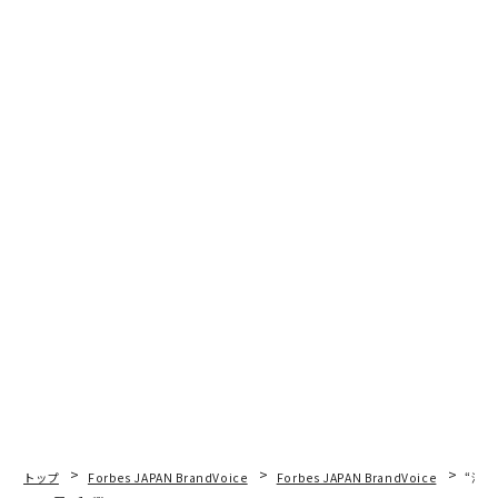
トップ
Forbes JAPAN BrandVoice
Forbes JAPAN BrandVoice
“泊