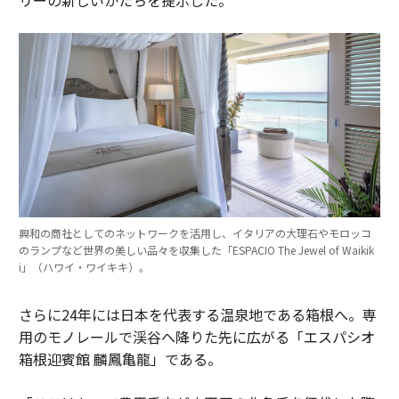
リーの新しいかたちを提示した。
興和の商社としてのネットワークを活用し、イタリアの大理石やモロッコ
のランプなど世界の美しい品々を収集した「ESPACIO The Jewel of Waikik
i」（ハワイ・ワイキキ）。
さらに24年には日本を代表する温泉地である箱根へ。専
用のモノレールで渓谷へ降りた先に広がる「エスパシオ
箱根迎賓館 麟鳳亀龍」である。