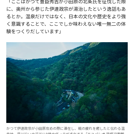
「ここはかつて豊臣秀吉が小田原の北条氏を征伐した際
に、奥州から参じた伊達政宗が湯治したという逸話もあ
るとか。温泉だけではなく、日本の文化や歴史をより強
く意識することで、ここでしか味わえない唯一無二の体
験をつくりだしています」
かつて伊達政宗が小田原攻めの際に滞在し、戦の疲れを癒したと伝わる温
泉地。早川沿いの渓谷に9棟のヴィラが点在する「エスパシオ 箱根迎賓館