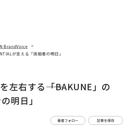
N BrandVoice
ENTIALが支える「挑戦者の明日」
左右する――「BAKUNE」の
者の明日」
著者フォロー
記事を保存