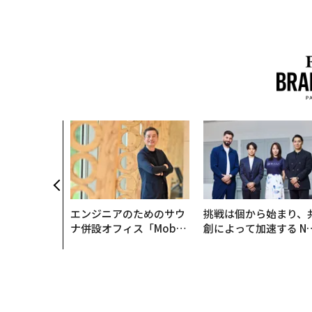
のは効率では
だ──Hub
anが語る「Gr
r」な組織のつ
エンジニアのためのサウ
挑戦は個から始まり、
ナ併設オフィス「Mobiu
創によって加速する N
s Park」がオープン──
QAIN JAPAN 特別座談
タマディックが健康経営
を徹底する理由