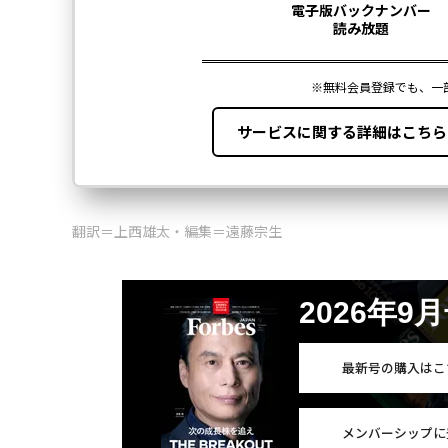
翻訳＝上西雄太・編集＝遠藤宗生
2026年9
最新号の購入はこ
メンバーシップに