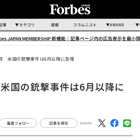
記事
カテゴリ
連載
コラムニスト
AWARD
rbes JAPAN MEMBERSHIP 新機能｜
記事ページ内の広告表示を最小
罪 米国の銃撃事件は6月以降に急増
米国の銃撃事件は6月以降に
著者フォロー
記事を保存