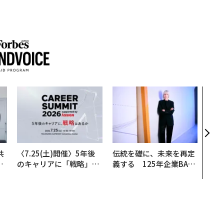
目先
年後
─ア
支援
共
〈7.25(土)開催〉5年後
伝統を礎に、未来を再定
OR
のキャリアに「戦略」は
義する 125年企業BAT
会
あるか。トップエグゼク
が挑むスモークレスな未
ティブのキャリアに触れ
来
る1日│CAREER SUMMI
T 2026