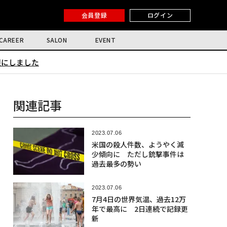
会員登録
ログイン
CAREER
SALON
EVENT
限にしました
関連記事
2023.07.06
米国の殺人件数、ようやく減
少傾向に ただし銃撃事件は
過去最多の勢い
2023.07.06
7月4日の世界気温、過去12万
年で最高に 2日連続で記録更
新