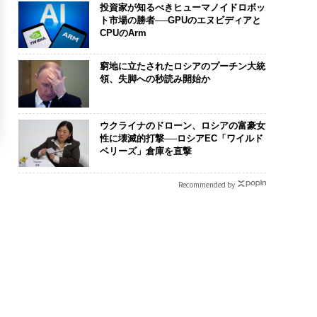
投資家が知るべきヒューマノイドロボッ
ト市場の勝者──GPUのエヌビディアと
CPUのArm
窮地に立たされたロシアのプーチン大統
領、失脚への秒読み開始か
ウクライナのドローン、ロシアの富豪女
性に壊滅的打撃──ロシアEC「ワイルド
ベリーズ」倉庫を直撃
Recommended by