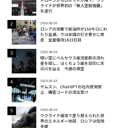
ライナが世界初の「無人空挺強襲」
を遂行
2026.08.05
ロシアの攻撃で給油所が150キロにわ
たり全滅、ウは米国の引き寄せに奔
走 全面侵攻1623日目
2026.08.04
暗い空にペルセウス座流星群の流れ
星を探し、はくちょう座を目印に天
の川を辿る 今週の夜空
2023.05.03
サムスン、ChatGPTの社内使用禁
止 機密コードの流出受け
2026.08.04
ウクライナ侵攻で塗り替えられた世
界のエネルギー地図 ロシアは信用
失墜