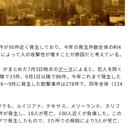
件が90件近く発生しており、今年の発生件数全体の約4
さによって人の攻撃性が増すことが原因だと考えている。
」がまとめた7月5日時点の
データ
によると、犯人を除く
降で35件、6月1日以降で86件。今年これまで発生した
6～9月に発生した銃撃事件は278件で、同年全体（324
けでも、ルイジアナ、テキサス、メリーランド、カリフ
件が発生し、18人が死亡、100人近くが負傷した。この
アで発生したもので、3カ所での発砲により5人が死亡、