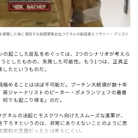
令部を掌握した後に演説する民間軍事会社ワグネルの創設者エフゲニー・プリゴジ
ンの起こした反乱をめぐっては、2つのシナリオが考えら
とうとしたものの、失敗した可能性。もう1つは、正真正
束したというものだ。
見極めることはほぼ不可能だ。プーチン大統領が数十年
。英ジャーナリストのピーター・ポメランツェフの著書
、何でも起こり得る」のだ。
ワグネルの決起とモスクワへ向けたスムーズな進軍が、
を下ろすというのは、非常にありえないことのように思
定調和の芝居だったとは考えにくい。