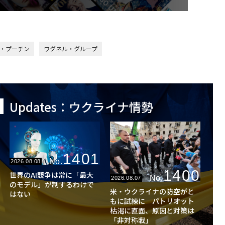
・プーチン
ワグネル・グループ
Updates：ウクライナ情勢
1401
No.
2026.08.08
1400
世界のAI競争は常に「最大
No.
2026.08.07
のモデル」が制するわけで
米・ウクライナの防空がと
はない
もに試練に パトリオット
枯渇に直面、原因と対策は
「非対称戦」