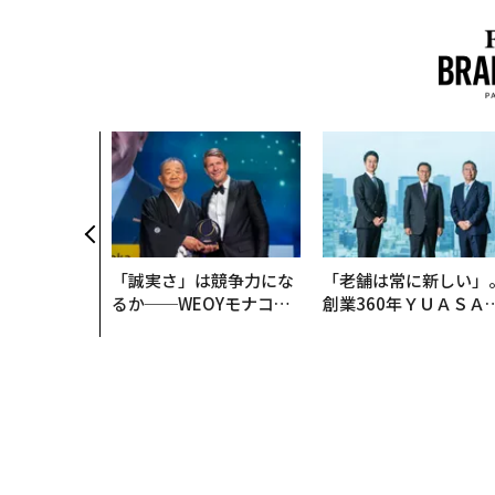
「誠実さ」は競争力にな
「老舗は常に新しい」
るか──WEOYモナコで
創業360年ＹＵＡＳＡ
見た、くら寿司の経営哲
カクシンCEO田尻望が
学
る、AIを超える人の価