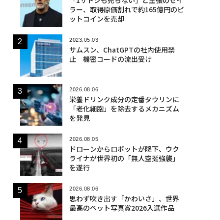
ラー、取得原価割れで約165億円のビ
ットコインを売却
2023.05.03
サムスン、ChatGPTの社内使用禁
止 機密コードの流出受け
2026.08.06
栄養ドリンク成分の定番タウリンに
「老化細胞」を除去するメカニズム
を発見
2026.08.05
ドローンからロボットが降下、ウク
ライナが世界初の「無人空挺強襲」
を遂行
2026.08.06
思わず吹き出す「かわいさ」、世界
最高のペット写真賞2026入選作品