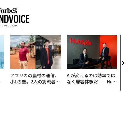
なぜ
術”
変え
月島
ショ
。
アフリカの農村の通信、
AIが変えるのは効率では
と
小1の壁。2人の挑戦者が
なく顧客体験だ──Hub
語
手にした「次なる武器」
Spot Japanが語る「Gr
値
ow Better」な組織のつ
くり方