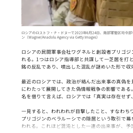
ロシアのロストフ・ナ・ドヌーで2023年6月24日、南部軍管区司
ン（Wagner/Anadolu Agency via Getty Images）
ロシアの民間軍事会社ワグネルと創設者プリゴジ
れる。1つはロシア指導部と共謀して一芝居を打
銘の反乱であり、噴出した混乱が謎めいた形で収
最近のロシアでは、政治が絡んだ出来事の真偽を
にわたって展開してきた偽情報戦争の影響である
名を借りて言えば、ロシアでは「真実は存在せず
一見すると、われわれが目撃したこと、すなわち
プリゴジンのベラルーシでの隠居という取引で幕
われる。これほど混沌とした一連の出来事が、予