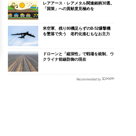
レアアース・レアメタル関連銘柄30選。
「国策」への貢献度見極めを
米空軍、残り80機足らずのB-52爆撃機
を墜落で失う 老朽化進むもなお主力
ドローンと「縦深性」で戦場を統制、ウ
クライナ前線防御の現在
Recommended by