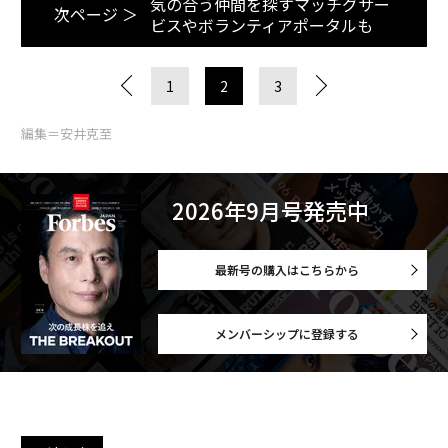
気の合う仲間を探すマッチグサー
次ページ ＞
ビスやボランティアポータルも
1
2
3
編集＝安井克至
2026年9月号発売中
最新号の購入はこちらから
メンバーシップに登録する