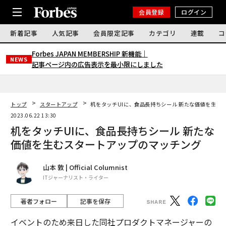
会員登録
ログイン
新着記事
人気記事
会員限定記事
カテゴリ
連載
コ
Forbes JAPAN MEMBERSHIP 新機能｜
NEWS
記事ページ内の広告表示を最小限にしました
トップ
スタートアップ
机をタッチUIに、食品長持ちシール 新たな価値を生む
2023.06.22 13:30
机をタッチUIに、食品長持ちシール 新たな
価値を生むスタートアップのマッチング
山本 敦 | Official Columnist
ITジャーナリスト・ライター
著者フォロー
記事を保存
イベントのため来日した同社プロダクトマネージャーの