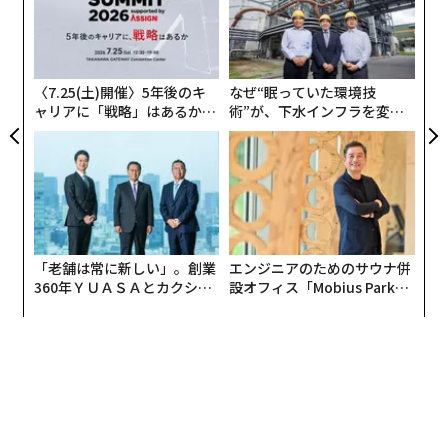
個
伝
ェ
る
モ
SORPLASを担当するソニー株式会社の土橋陽子氏（左）、小守谷樹理氏（中央）、小川泰造氏（右）にインタビ
〈7.25(土)開催〉5年後のキ
なぜ“眠っていた環境技
ューした
ャリアに「戦略」はあるか。
術”が、下水インフラを変え
ソニー「秘伝のタレ」を使った再生プラスチッ
トップエグゼクティブのキャ
たのか──産総研×月島JFE
リアに触れる1日│CAREER S
アクアソリューションの10年
ク
UMMIT 2026
ソープラスは1995年にソニー株式会社中央研究所が着手
した、ソニーの事業所で排出される廃材・廃液を有効活
用する技術開の成果として生まれたソニー独自の再生プ
ラスチック素材だ。2010年からソニー製品での採用が始
「老舗は常に新しい」。創業
エンジニアのためのサウナ併
360年ＹＵＡＳＡとカクシン
設オフィス「Mobius Park」
まり、最初はソニーの液晶テレビ「ブラビア」の前面枠
CEO田尻望が語る、AIを超え
がオープン──タマディック
に採用された。2018年からはソニーグループの半導体メ
る人の価値
が健康経営を徹底する理由
ーカーであるソニーセミコンダクタソリューションズも
加わるかたちで材料開発が進んでいる。
ソニーがソープラスを開発する主な目的は2つある。1つ
は製品に使うための高品位な素材をつくることだ。そし