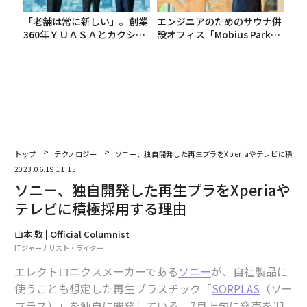
「老舗は常に新しい」。創業
エンジニアのためのサウナ併
360年ＹＵＡＳＡとカクシン
設オフィス「Mobius Park」
CEO田尻望が語る、AIを超え
がオープン──タマディック
る人の価値
が健康経営を徹底する理由
トップ
テクノロジー
ソニー、独自開発した再生プラをXperiaやテレビに積極
2023.06.19 11:15
ソニー、独自開発した再生プラをXperiaや
テレビに積極採用する理由
山本 敦 | Official Columnist
ITジャーナリスト・ライター
エレクトロニクスメーカーである
ソニー
が、自社製品に
使うことも想定した再生プラスチック「
SORPLAS
（ソー
プラス）」を独自に開発している。7月上旬に発売を迎