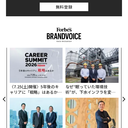
無料登録
るか
〜
、く
金
個
伝
ェ
る
モ
〈7.25(土)開催〉5年後のキ
なぜ“眠っていた環境技
ャリアに「戦略」はあるか。
術”が、下水インフラを変え
トップエグゼクティブのキャ
たのか──産総研×月島JFE
リアに触れる1日│CAREER S
アクアソリューションの10年
UMMIT 2026