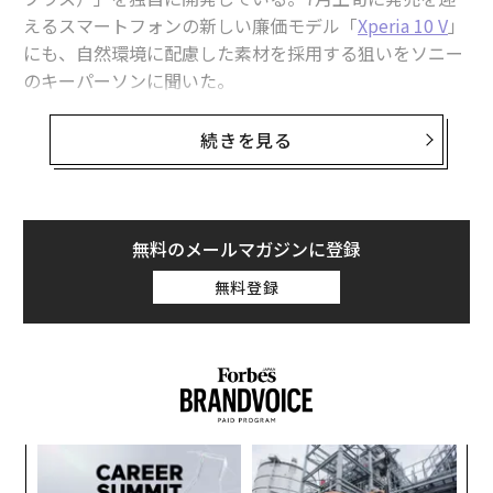
えるスマートフォンの新しい廉価モデル「
Xperia 10 V
」
にも、自然環境に配慮した素材を採用する狙いをソニー
のキーパーソンに聞いた。
インタビューに答えていただいたのはソープラスの商品
続きを見る
戦略を担当する土橋陽子氏、Xperiaを担当する小川泰造
氏と小守谷樹理氏だ。
無料のメールマガジンに登録
無料登録
るか
〜
、く
金