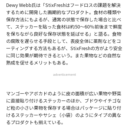
Dewy Webb氏は「StixFreshはフードロスの課題を解決
するために開発した画期的なプロダクト。食材の種類や
保存方法にもよるが、通常の状態で保存した場合と比べ
て、ステッカーを貼った食材は約50〜60％前後まで鮮度
を保ちながら良好な保存状態を延ばせる」と語る。食物
の腐敗を遅らせる手段として、表皮全体に薬剤などをコ
ーティングする方法もあるが、StixFreshの方がより安全
に同じ効果が期待できるという。また果物などの自然な
熟成を促せるメリットもある。
advertisement
マンゴーやアボカドのように皮の面積が広い果物や野菜
に直接貼り付けるステッカーのほか、ブドウやイチゴな
ど粒の小さい果物を保存する場合はパッケージに貼り付
けるステッカーやサシェ（小袋）のようにタイプの異な
るプロダクトも揃えている。