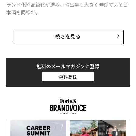
ランド化や高級化が進み、輸出量も大きく伸びている日
本酒も同様だ。
その一角をなすのが、佐賀・鹿島市で続く富久千代酒
造。代表銘柄である「鍋島」は2011年、世界最大規模の
続きを見る
ワイン品評会 インターナショナル･ワイン･チャレンジで
日本酒部門の最優秀賞を受賞。鹿島を「世界一の日本酒
のまち」としての輝かせると、翌2012年からは酒蔵ツー
リズムを立ち上げ、地域を盛り上げてきた。
無料のメールマガジンに登録
無料登録
2021年には、市内の旧商家を改装したオーベルジュ「御
宿 富久千代」をオープン。食と宿泊も含めた、他には
ない日本酒体験は富裕層の心をくすぐり、ここを目当て
に初めて佐賀を訪れる人も多いという。
「故郷に錦を飾る」と心に抱いてから約30年、地域に根
伝
差しながらビジネスを成長させ、海外への販路も拡大し
変え
る
ている三代目、飯盛直喜社長に聞いた。
FE
モ