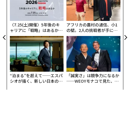
〜
0年
金
個
娘の日奈子が東京の大学を卒業して、2年前に佐賀に戻
ェ
って酒蔵に入り、いま酒造りも学びはじめているところ
〈7.25(土)開催〉5年後のキ
アフリカの農村の通信、小1
ャリアに「戦略」はあるか。
の壁。2人の挑戦者が手にし
です。製造はまだ私がメインでやっていて、外部パート
トップエグゼクティブのキャ
た「次なる武器」
ナーとの折衝や海外でのプレゼンテーションなどは妻に
リアに触れる1日│CAREER S
取り組んでもらっています。
UMMIT 2026
実は、私はこういうインタビューやメディア露出には積
極的ではないんです。というのも、作り手の顔が見える
のは大事なことだと思いつつも、富久千代酒造としては
“泊まる”を超えて──エスパ
「誠実さ」は競争力になるか
シオが描く、新しい日本のラ
──WEOYモナコで見た、く
自分以上に「鍋島」という存在が前にでていけばいいと
グジュアリー（前編）
ら寿司の経営哲学
考えていて、チーム鍋島で酒造りをしているということ
を、イメージだけではなく実際にも大事にしていていま
す。
ファミリー企業ではあるのですが、だからといって当主
が目立つ必要はありません。僕が作っているからこの味