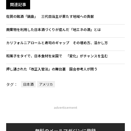
関連記事
佐賀の銘酒「鍋島」 三代目当主が果たす地域への貢献
廃棄物を利用した日本酒づくりが産んだ「地エネの酒」とは
カリフォルニアロールと寿司のギャップ その埋め方、活かし方
和菓子をタイで、日本食材を米国で 「変化」がチャンスを生む
押し通された「改正入管法」の舞台裏 国会参考人が問う
タグ：
日本酒
アメリカ
advertisement
無料のメールマガジンに登録