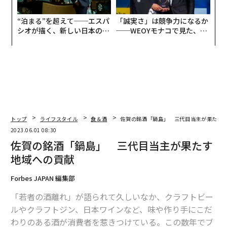
“泊まる”を超えて──エスパ
「誠実さ」は競争力になるか
シオが描く、新しい日本のラ
──WEOYモナコで見た、く
グジュアリー（前編）
ら寿司の経営哲学
トップ
ライフスタイル
食＆酒
佐賀の銘酒「鍋島」 三代目当主が果たす
2023.06.01 08:30
佐賀の銘酒「鍋島」 三代目当主が果たす
地域への貢献
Forbes JAPAN 編集部
「若者の酒離れ」が語られて久しいなか、クラフトビー
ルやクラフトジン、日本ワインなど、味や作り手にこだ
わりのある酒が消費者を惹きつけている。この数年でブ