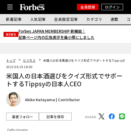
会員登録
ログイン
新着記事
人気記事
会員限定記事
カテゴリ
連載
コ
Forbes JAPAN MEMBERSHIP 新機能｜
NEWS
記事ページ内の広告表示を最小限にしました
トップ
ビジネス
米国人の日本酒選びをクイズ形式でサポートするTippsyの日本
2023.06.19 18:00
米国人の日本酒選びをクイズ形式でサポー
トするTippsyの日本人CEO
Akiko Katayama | Contributor
著者フォロー
記事を保存
Getty Images