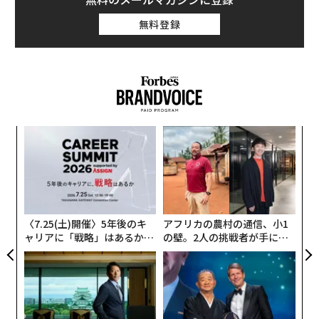
無料登録
伝
変え
る
FE
モ
〜
0年
金
個
ェ
〈7.25(土)開催〉5年後のキ
アフリカの農村の通信、小1
ャリアに「戦略」はあるか。
の壁。2人の挑戦者が手にし
トップエグゼクティブのキャ
た「次なる武器」
リアに触れる1日│CAREER S
UMMIT 2026