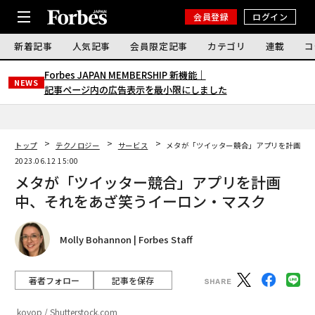
会員登録
ログイン
新着記事
人気記事
会員限定記事
カテゴリ
連載
コ
Forbes JAPAN MEMBERSHIP 新機能｜
NEWS
記事ページ内の広告表示を最小限にしました
トップ
テクノロジー
サービス
メタが「ツイッター競合」アプリを計画中
2023.06.12 15:00
メタが「ツイッター競合」アプリを計画
中、それをあざ笑うイーロン・マスク
Molly Bohannon | Forbes Staff
著者フォロー
記事を保存
kovop / Shutterstock.com