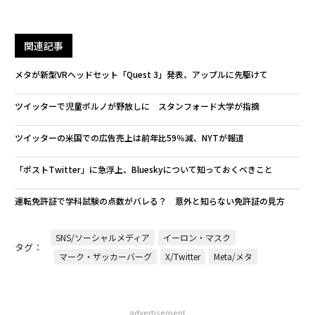
関連記事
メタが新型VRヘッドセット「Quest 3」発表、アップルに先駆けて
ツイッターで児童ポルノが野放しに スタンフォード大学が指摘
ツイッターの米国での広告売上は前年比59％減、NYTが報道
「ポストTwitter」に急浮上、Blueskyについて知っておくべきこと
運転免許証で学科試験の点数がバレる？ 意外と知らない免許証の見方
SNS/ソーシャルメディア
イーロン・マスク
タグ：
マーク・ザッカーバーグ
X/Twitter
Meta/メタ
advertisement