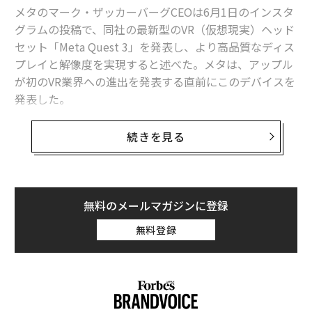
メタのマーク・ザッカーバーグCEOは6月1日のインスタ
グラムの投稿で、同社の最新型のVR（仮想現実）ヘッド
セット「Meta Quest 3」を発表し、より高品質なディス
プレイと解像度を実現すると述べた。メタは、アップル
が初のVR業界への進出を発表する直前にこのデバイスを
発表した。
秋に発売予定のQuest 3の価格は499ドル（7万4800
続きを見る
円〜）で、詳細は9月27日のカンファレンスで発表され
ると、ザッカーバーグは述べている。
新たなヘッドセットは、より高い解像度のディスプレイ
無料のメールマガジンに登録
を搭載し、既存のモデルよりも軽く薄い作りになる模様
無料登録
だ。また、前面にステレオRGBカメラと深度センサを採
用することで、現実世界と仮想現実を重ね合わせるMR
（複合現実）テクノロジーに対応する。