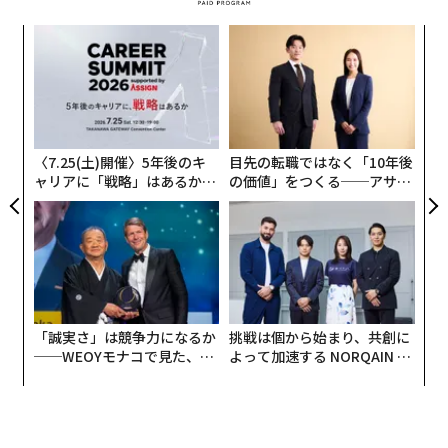
ソ
変え
プ
FE
─
“
0年
束
シ
グ
〈7.25(土)開催〉5年後のキ
目先の転職ではなく「10年後
ャリアに「戦略」はあるか。
の価値」をつくる──アサイ
トップエグゼクティブのキャ
ンの長期伴走型支援とは
リアに触れる1日│CAREER S
UMMIT 2026
「誠実さ」は競争力になるか
挑戦は個から始まり、共創に
──WEOYモナコで見た、く
よって加速する NORQAIN JA
ら寿司の経営哲学
PAN 特別座談会