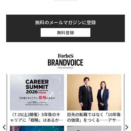
無料のメールマガジンに登録
無料登録
ソ
変え
プ
FE
─
“
0年
束
シ
グ
〈7.25(土)開催〉5年後のキ
目先の転職ではなく「10年後
ャリアに「戦略」はあるか。
の価値」をつくる──アサイ
トップエグゼクティブのキャ
ンの長期伴走型支援とは
リアに触れる1日│CAREER S