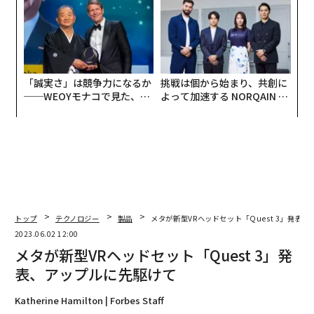
UMMIT 2026
「誠実さ」は競争力になるか
挑戦は個から始まり、共創に
──WEOYモナコで見た、く
よって加速する NORQAIN JA
ら寿司の経営哲学
PAN 特別座談会
トップ
テクノロジー
製品
メタが新型VRヘッドセット「Quest 3」発表
2023.06.02 12:00
メタが新型VRヘッドセット「Quest 3」発
表、アップルに先駆けて
Katherine Hamilton | Forbes Staff