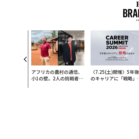
アフリカの農村の通信、
〈7.25(土)開催〉5年後
小1の壁。2人の挑戦者が
のキャリアに「戦略」
手にした「次なる武器」
あるか。トップエグゼ
ティブのキャリアに触
る1日│CAREER SUMM
T 2026