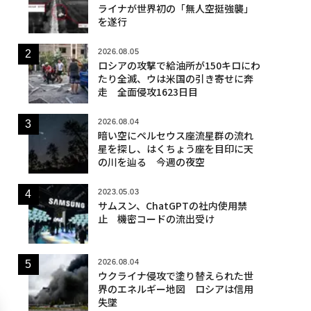
ライナが世界初の「無人空挺強襲」
を遂行
2026.08.05
ロシアの攻撃で給油所が150キロにわ
たり全滅、ウは米国の引き寄せに奔
走 全面侵攻1623日目
2026.08.04
暗い空にペルセウス座流星群の流れ
星を探し、はくちょう座を目印に天
の川を辿る 今週の夜空
2023.05.03
サムスン、ChatGPTの社内使用禁
止 機密コードの流出受け
2026.08.04
ウクライナ侵攻で塗り替えられた世
界のエネルギー地図 ロシアは信用
失墜