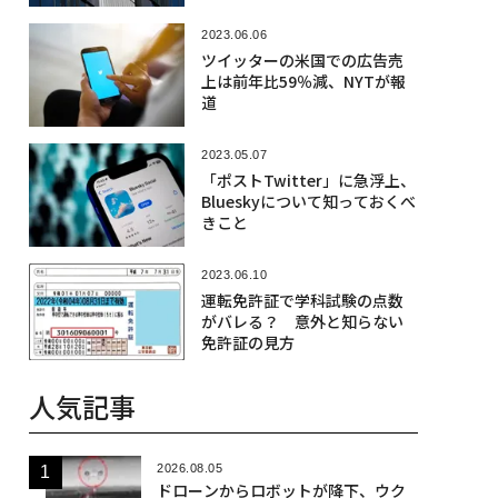
2023.06.06
ツイッターの米国での広告売
上は前年比59％減、NYTが報
道
2023.05.07
「ポストTwitter」に急浮上、
Blueskyについて知っておくべ
きこと
2023.06.10
運転免許証で学科試験の点数
がバレる？ 意外と知らない
免許証の見方
人気記事
2026.08.05
ドローンからロボットが降下、ウク