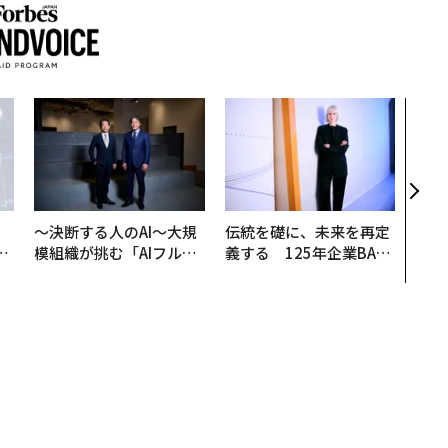
〜決
代の
ト、
【M
×P
〜決断する人のAI〜大規
伝統を礎に、未来を再定
は
模組織が挑む「AIフル実
義する 125年企業BAT
ク
装」“使う”企業から“動
が挑むスモークレスな未
れ
く”企業へ【NTTドコモ
来
I
ビジネス×PwC】