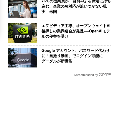
76％の従業員が「自前AI」を職場に持ち
込む、企業のAI対応が追いつかない現
実 米国
エヌビディア主導、オープンウェイトAI
後押しの業界連合が発足──OpenAIモデ
ルの侵害を受け
Google アカウント、パスワード代わり
に「自撮り動画」でログイン可能に──
グーグルが新機能
Recommended by