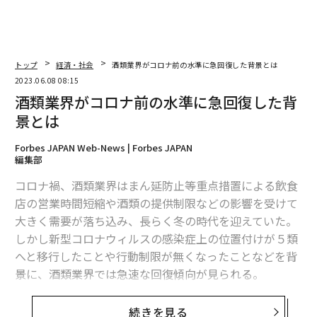
トップ
経済・社会
酒類業界がコロナ前の水準に急回復した背景とは
2023.06.08 08:15
酒類業界がコロナ前の水準に急回復した背
景とは
Forbes JAPAN Web-News | Forbes JAPAN
編集部
コロナ禍、酒類業界はまん延防止等重点措置による飲食
店の営業時間短縮や酒類の提供制限などの影響を受けて
大きく需要が落ち込み、長らく冬の時代を迎えていた。
しかし新型コロナウィルスの感染症上の位置付けが５類
へと移行したことや行動制限が無くなったことなどを背
景に、酒類業界では急速な回復傾向が見られる。
帝国データバンクは6月2日、新型コロナウィルス流行前
続きを見る