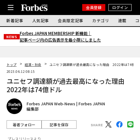
会員登録
ログイン
新着記事
人気記事
会員限定記事
カテゴリ
連載
コ
Forbes JAPAN MEMBERSHIP 新機能｜
NEWS
記事ページ内の広告表示を最小限にしました
トップ
経済・社会
ユニセフ調達額が過去最高になった理由 2022年は74億ド
2023.06.12 08:15
ユニセフ調達額が過去最高になった理由
2022年は74億ドル
Forbes JAPAN Web-News | Forbes JAPAN
編集部
著者フォロー
記事を保存
プレスリリースより