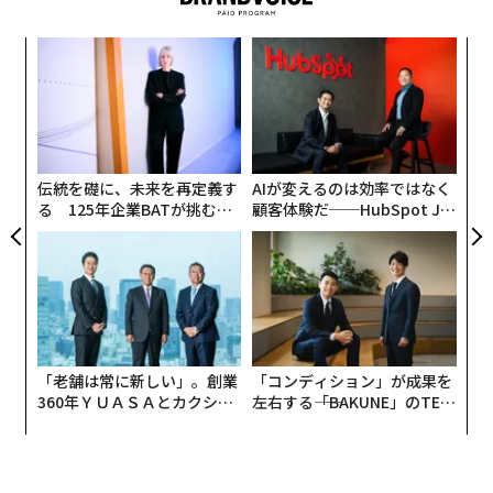
革
ク
た「
〜
織
う
T
伝統を礎に、未来を再定義す
AIが変えるのは効率ではなく
る 125年企業BATが挑むス
顧客体験だ──HubSpot Ja
モークレスな未来
panが語る「Grow Better」
な組織のつくり方
「老舗は常に新しい」。創業
「コンディション」が成果を
360年ＹＵＡＳＡとカクシン
左右する――「BAKUNE」のTEN
CEO田尻望が語る、AIを超え
TIALが支える「挑戦者の明
る人の価値
日」