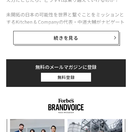
未開拓の日本の可能性を世界と繋ぐことをミッションと
するKitchen & Companyの代表・中道大輔がナビゲート
するPodcast
「VISION TO THE FUTURE」とForbes JAPANがコラボ
続きを見る
レート
して約1年半。国内外で活躍する“視点”のあるゲストと
ともに、考え、発信してきた番組は、今回（Vol.65）が
最終回。
無料のメールマガジンに登録
無料登録
ラストは、ゲストのForbes JAPAN編集長の藤吉雅春
が、ナビゲーターの中道大輔にインタビュー。中道大輔
が番組を通して伝えたかったことを深堀りする。
「
3