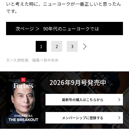
いと考えた時に、ニューヨークが一番正しいと思ったん
です。
次ページ ＞
90年代のニューヨークでは
1
2
3
文＝久野照美 編集＝鈴木奈央
2026年9月号発売中
最新号の購入はこちらから
メンバーシップに登録する