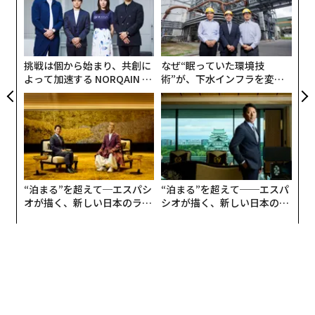
C
「
る
左右
T
日
挑戦は個から始まり、共創に
なぜ“眠っていた環境技
よって加速する NORQAIN JA
術”が、下水インフラを変え
中道：
今回は、Forbes JAPAN編集長の藤吉雅春さんを
PAN 特別座談会
たのか──産総研×月島JFE
お迎えしています。実は「VISION to THE FUTURE with
アクアソリューションの10年
Forbes JAPAN」は一旦終了ということになりました。
今回は総括も含めて、最後に僕やKitchen & Companyに
ついて藤吉さんに聞いていただき、みなさんにシェアし
たいと思い、お忙しいなか来ていただきました。よろし
くお願いします。
“泊まる”を超えて─エスパシ
“泊まる”を超えて──エスパ
オが描く、新しい日本のラグ
シオが描く、新しい日本のラ
ジュアリー（中編）
グジュアリー（前編）
藤吉：
よろしくお願いします。中道さんの仕事が、この
世の中、未来に対してどういう役割を果たしているの
か、じっくり聞いてみたいと思います。まず、Kitchen &
Companyというのは、一言で言うとどういう会社です
か。