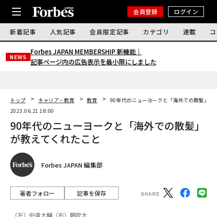
会員登録
ログイン
新着記事
人気記事
会員限定記事
カテゴリ
連載
コ
Forbes JAPAN MEMBERSHIP 新機能｜
NEWS
記事ページ内の広告表示を最小限にしました
トップ
キャリア・教育
教育
90年代のニューヨークと「海外での散髪」が
2023.06.21 18:00
90年代のニューヨークと「海外での散髪」
が教えてくれたこと
Forbes JAPAN 編集部
著者フォロー
記事を保存
（左）中道大輔（右）朝吹大