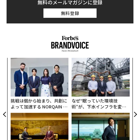
無料のメールマガジンに登録
無料登録
「
3
C
「
る
左右
T
日
挑戦は個から始まり、共創に
なぜ“眠っていた環境技
よって加速する NORQAIN JA
術”が、下水インフラを変え
PAN 特別座談会
たのか──産総研×月島JFE
アクアソリューションの10年