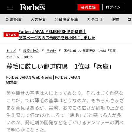
会員登録
ログイン
新着記事
人気記事
会員限定記事
カテゴリ
連載
コ
Forbes JAPAN MEMBERSHIP 新機能｜
NEWS
記事ページ内の広告表示を最小限にしました
トップ
経済・社会
その他
薄毛に厳しい都道府県 1位は「兵庫」
2023.06.05 08:15
薄毛に厳しい都道府県 1位は「兵庫」
Forbes JAPAN Web-News | Forbes JAPAN
編集部
美や幸せの基準は人によって異なり、それはごく自然な
ことだ。では薄毛の基準はどうなのか。もちろんさまざ
まな意見はあるが、実際、おでこの広さが眉毛の上から
生え際まで何cmのところで「薄毛」だと感じる人が多
いのか、発毛剤の開発などを手がけるアンファーの調べ
で明らかになった。