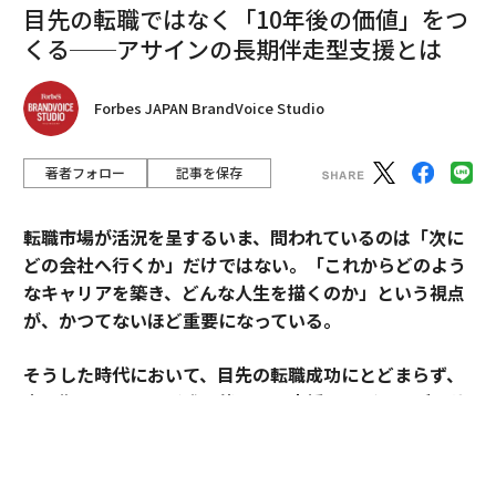
目先の転職ではなく「10年後の価値」をつ
くる──アサインの長期伴走型支援とは
Forbes JAPAN BrandVoice Studio
著者フォロー
記事を保存
転職市場が活況を呈するいま、問われているのは「次に
どの会社へ行くか」だけではない。「これからどのよう
なキャリアを築き、どんな人生を描くのか」という視点
が、かつてないほど重要になっている。
また、都道府県別では、最も薄毛に厳しい都道府県は兵
庫県で平均5.7cmだった。兵庫県ではどのような頭皮ケ
そうした時代において、目先の転職成功にとどまらず、
アを行っているか？という問いに対し、「投薬や医薬品
中長期のキャリア形成に伴走する支援を掲げるのがアサ
を使用している」と回答した人が全国で1番多く、薄毛
インだ。
の症状で通院したことがあるか？の問いについても「あ
る」と答えた人が全国で最多の結果に。兵庫県民は、頭
その支援を体現するのが、卓越した実績と高い専門性を
髪の悩みを改善する意識が高い傾向が見られた。一方