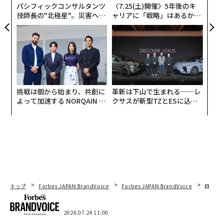
パシフィックコンサルタンツ
〈7.25(土)開催〉5年後のキ
技師長の"北極星"。災害への
ャリアに「戦略」はあるか。
無力感を乗り越え見つけた、
トップエグゼクティブのキャ
防災一筋20年の答え
リアに触れる1日│CAREER S
昨年（2022年）は境界線が2019年から4年連続で「7c
UMMIT 2026
m」となり、薄毛に「寛容」だったが、今年（2023年）
は以前より厳しい見方をする人の割合が高まったことに
なる。全回答の境界線平均値は6.1cmで、昨年の平均値
6.19cmからマイナス0.09cmとなり、平均値でも薄毛認
挑戦は個から始まり、共創に
革新は下山で生まれる──レ
定のラインは下がった。
よって加速する NORQAIN JA
クサスが新型TZとESに込め
PAN 特別座談会
た「DISCOVER」の哲学
性別で見ると、「厳しい」（4cm・5cm）回答をしたの
は男性が33.8%で女性が18.8％、「6cm」と回答したの
は男性が28.4%、女性38.5%、「寛容」（7cm・8cm）
な回答をしたのは男性が37.8％、女性が45.4%。昨年比
でも「厳しい」と答えた男性が＋4.6%、女性は＋2.2％
となった。さらに今年の境界線の平均値についても、男
トップ
Forbes JAPAN BrandVoice
Forbes JAPAN BrandVoice
目先
性が5.98cm、女性が6.22cmとなり、薄毛について男性
の方が厳しく、女性の方が寛容であることが分かった。
2026.07.24 11:00