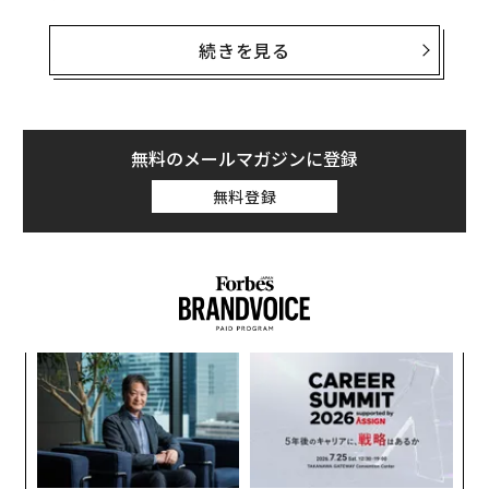
3月、全国に住む20代〜60代の男女4700名を対象に実施
続きを見る
した調査では、4〜8cmのおでこの広さ（眉毛の上から
生え際まで）のうち、4cｍ・5cmと回答した人を「厳し
い」、7cm・8cmと回答した人を「寛容」と設定。薄毛
だと感じる認定ライン「薄毛の境界線」について質問し
無料のメールマガジンに登録
たところ、最多は「6cm」で33.4%に。指の本数に例え
無料登録
ると、およそ約4本分がおでこに収まる人が薄毛だと認
定する人が多い結果となった。
小1
〜
にし
織
う
「
T
3
C
る