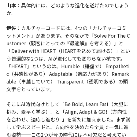
山本
：具体的には、どのような進化を遂げたのでしょう
か。
伊佐
：カルチャーコードには、4つの「カルチャーコミ
ットメント」があります。そのなかで「Solve For The C
ustomer（顧客にとっての『最適解』を考える）」と
「Deliver with HEART（HEARTを込めて届ける）」とい
う普遍的な2つは、AIが進化しても変わらない核です。
「HEART」というのは、Humble（謙虚で） Empatheti
c（共感性があり） Adaptable（適応力があり）Remark
able（卓越していて） Transparent（透明である）の頭
文字をとっています。
そこにAI時代向けとして「Be Bold, Learn Fast（大胆に
挑み、素早く学ぶ）」と「Align, Adapt & GO!（方向性
を合わせ、適応し進む!）」を新たに加えました。まず試
して学ぶスピードと、方向性を決めたら全員で一気に進
む姿勢──この2つが今の時代には不可欠だと考えてい