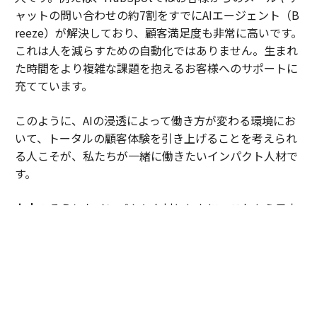
ャットの問い合わせの約7割をすでにAIエージェント（B
reeze）が解決しており、顧客満足度も非常に高いです。
これは人を減らすための自動化ではありません。生まれ
た時間をより複雑な課題を抱えるお客様へのサポートに
充てています。
このように、AIの浸透によって働き方が変わる環境にお
いて、トータルの顧客体験を引き上げることを考えられ
る人こそが、私たちが一緒に働きたいインパクト人材で
す。
山本
：そうしたインパクト人材とともに、これから日本
市場にどのような変化を起こしていきたいですか。
伊佐
：私たちは、単にAIを使う企業を増やしたいわけで
はありません。当社のプラットフォームを活用すること
で、顧客理解が深まり、よりよい顧客体験を提供するこ
とで成果につながる。そうした世界を、日本の皆様と一