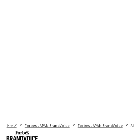
トップ
Forbes JAPAN BrandVoice
Forbes JAPAN BrandVoice
AIが