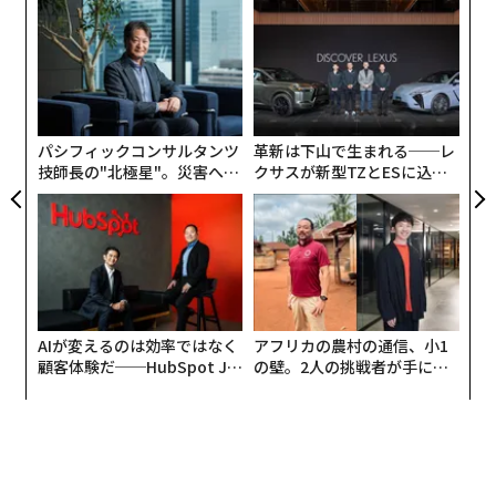
伝
る
モ
〜
金
個
ェ
パシフィックコンサルタンツ
革新は下山で生まれる──レ
技師長の"北極星"。災害への
クサスが新型TZとESに込め
無力感を乗り越え見つけた、
た「DISCOVER」の哲学
防災一筋20年の答え
AIが変えるのは効率ではなく
アフリカの農村の通信、小1
顧客体験だ──HubSpot Ja
の壁。2人の挑戦者が手にし
panが語る「Grow Better」
た「次なる武器」
な組織のつくり方