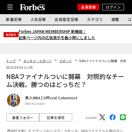
会員登録
ログイン
新着記事
人気記事
会員限定記事
カテゴリ
連載
コ
Forbes JAPAN MEMBERSHIP 新機能｜
NEWS
記事ページ内の広告表示を最小限にしました
トップ
エンタメ・スポーツ
スポーツ
NBAファイナルついに開幕 対照的
2023.06.03 11:00
NBAファイナルついに開幕 対照的なチー
ム決戦、勝つのはどっちだ？
素人NBA | Official Columnist
NBA YouTuber
著者フォロー
記事を保存
西地区を制したナゲッツのニコラ・ヨキッチ。NBAファイナルも隙のない