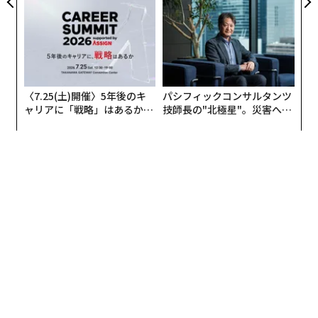
〈7.25(土)開催〉5年後のキ
パシフィックコンサルタンツ
ャリアに「戦略」はあるか。
技師長の"北極星"。災害への
トップエグゼクティブのキャ
無力感を乗り越え見つけた、
リアに触れる1日│CAREER S
防災一筋20年の答え
UMMIT 2026