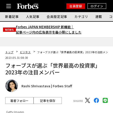
会員登録
ログイン
新着記事
人気記事
会員限定記事
カテゴリ
連載
コ
Forbes JAPAN MEMBERSHIP 新機能｜
NEWS
記事ページ内の広告表示を最小限にしました
トップ
ビジネス
フォーブスが選ぶ「世界最高の投資家」2023年の注目メンバ
2023.05.31 08:30
フォーブスが選ぶ「世界最高の投資家」
2023年の注目メンバー
Rashi Shrivastava | Forbes Staff
著者フォロー
記事を保存
Getty Images