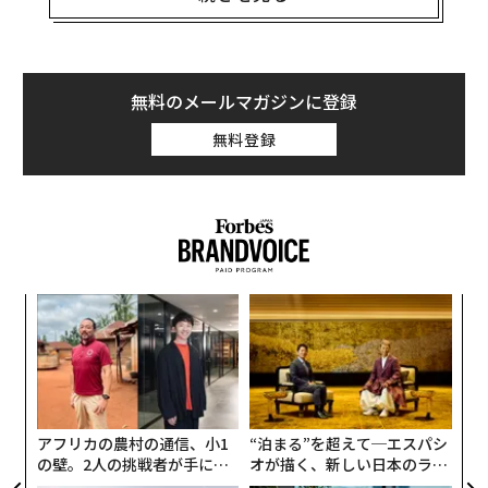
ることを理由に、5月21日の顧客向けメモでS&P500のタ
ーゲットを引き上げた。
しかし、ウォール街の他の多くのアナリストは、はるか
無料のメールマガジンに登録
に弱気で、モルガン・スタンレーのマイケル・ウィルソ
無料登録
ンは21日に、ここ6カ月間のS&P500の約15％の上昇は
「大量のパニック買いが引き起こした、すぐに失速する
上昇に過ぎない」と書いた。ウィルソンはさらに、ここ
しばらくの市場の楽観が、AIの進歩や当局の金利の引き
上げ意欲の低下などに起因しているが、今年の後半に訪
れる深い業績後退を防ぐことはできないと指摘した。
義す
“
むス
シ
グ
目
の
ン
アフリカの農村の通信、小1
“泊まる”を超えて─エスパシ
の壁。2人の挑戦者が手にし
オが描く、新しい日本のラグ
た「次なる武器」
ジュアリー（中編）