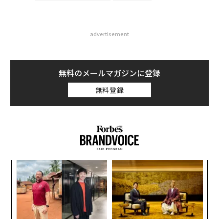
advertisement
無料のメールマガジンに登録
無料登録
義す
“
むス
シ
グ
目
の
ン