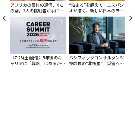
アフリカの農村の通信、小1
“泊まる”を超えて─エスパシ
の壁。2人の挑戦者が手にし
オが描く、新しい日本のラグ
た「次なる武器」
ジュアリー（中編）
〈7.25(土)開催〉5年後のキ
パシフィックコンサルタンツ
ャリアに「戦略」はあるか。
技師長の"北極星"。災害への
トップエグゼクティブのキャ
無力感を乗り越え見つけた、
リアに触れる1日│CAREER S
防災一筋20年の答え
UMMIT 2026