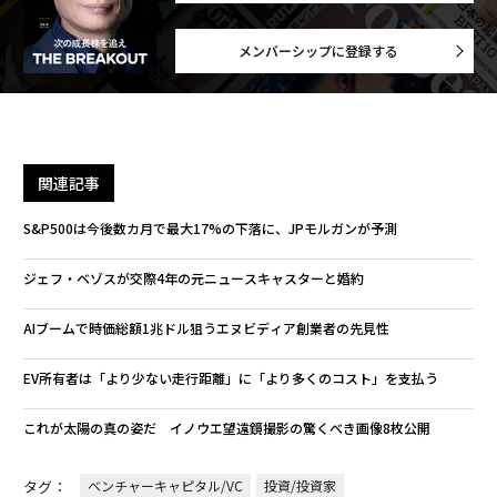
メンバーシップに登録する
関連記事
S&P500は今後数カ月で最大17%の下落に、JPモルガンが予測
ジェフ・ベゾスが交際4年の元ニュースキャスターと婚約
AIブームで時価総額1兆ドル狙うエヌビディア創業者の先見性
EV所有者は「より少ない走行距離」に「より多くのコスト」を支払う
これが太陽の真の姿だ イノウエ望遠鏡撮影の驚くべき画像8枚公開
タグ：
ベンチャーキャピタル/VC
投資/投資家