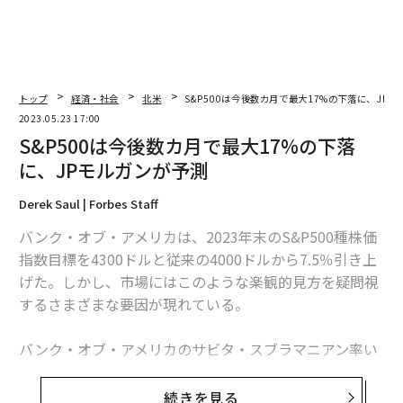
トップ
経済・社会
北米
S&P500は今後数カ月で最大17%の下落に、JP
2023.05.23 17:00
S&P500は今後数カ月で最大17%の下落
に、JPモルガンが予測
Derek Saul | Forbes Staff
バンク・オブ・アメリカは、2023年末のS&P500種株価
指数目標を4300ドルと従来の4000ドルから7.5％引き上
げた。しかし、市場にはこのような楽観的見方を疑問視
するさまざまな要因が現れている。
バンク・オブ・アメリカのサビタ・スブラマニアン率い
るアナリストは、直近の企業のコスト削減努力と人工知
能（AI）ブームがテクノロジー株の復活を後押ししてい
続きを見る